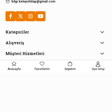
bilgi.kelepirkitap@gmail.com
Kategoriler
Alışveriş
Müşteri Hizmetleri
E-Bülten Aboneliği
Kampanya ve fırsatlardan haberdar olmak için e-bültenimize
Anasayfa
Favorilerim
Sepetim
Üye Girişi
kayıt olun!
KAYDOL
Kişisel Verilerin Korunması Kanunu Aydınlatma Metnini kabul etmiş
olursunuz.