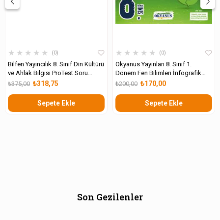
★
★
★
★
★
★
★
★
★
★
0
0
Bilfen Yayıncılık 8. Sınıf Din Kültürü
Okyanus Yayınları 8. Sınıf 1.
ve Ahlak Bilgisi ProTest Soru
Dönem Fen Bilimleri İnfografik
Bankası
Destekli Update Soru Bankası
₺318,75
₺170,00
₺375,00
₺200,00
Sepete Ekle
Sepete Ekle
Son Gezilenler