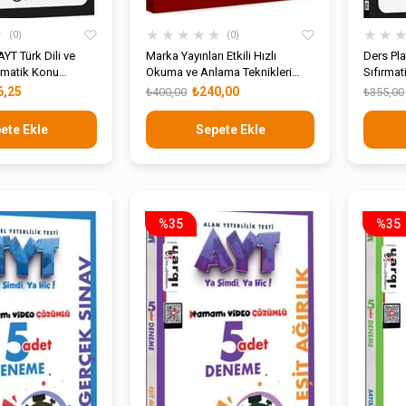
★
★
★
★
★
★
★
★
0
0
YT Türk Dili ve
Marka Yayınları Etkili Hızlı
Ders Pla
ırmatik Konu
Okuma ve Anlama Teknikleri
Sıfırmat
u Bankası
Etkinlik Kamp Kitabı
Bankası
6,25
₺240,00
₺400,00
₺355,00
ete Ekle
Sepete Ekle
%35
%35