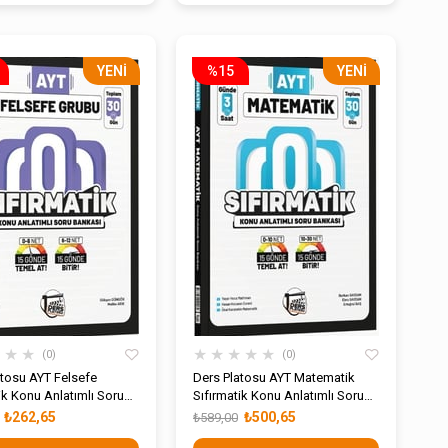
YENI
%15
YENI
ÜRÜN
ÜRÜN
★
★
★
★
★
★
★
★
0
0
atosu AYT Felsefe
Ders Platosu AYT Matematik
ik Konu Anlatımlı Soru
Sıfırmatik Konu Anlatımlı Soru
Bankası
₺262,65
₺500,65
₺589,00