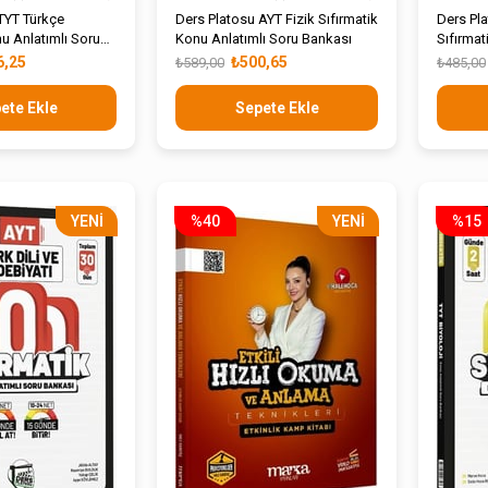
TYT Türkçe
Ders Platosu AYT Fizik Sıfırmatik
Ders Pl
nu Anlatımlı Soru
Konu Anlatımlı Soru Bankası
Sıfırmat
Bankası
6,25
₺500,65
₺589,00
₺485,00
ete Ekle
Sepete Ekle
YENI
%40
YENI
%15
ÜRÜN
ÜRÜN