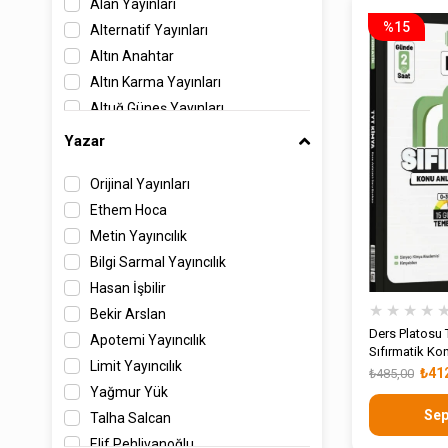
Alan Yayınları
%15
Alternatif Yayınları
Altın Anahtar
Altın Karma Yayınları
Altuğ Güneş Yayınları
Ankara Yayıncılık
Yazar
Antrenman Yayıncılık
Orijinal Yayınları
Apotemi Yayınları
Ethem Hoca
Arı Yayıncılık
Metin Yayıncılık
Armada Yayınları
Bilgi Sarmal Yayıncılık
Aromat Yayınları
Hasan İşbilir
Aydın Yayınları
★
★
★
★
Bekir Arslan
Barış Yayınları
Ders Platosu
Apotemi Yayıncılık
Benim Hocam Yayınları
Sıfırmatik Ko
Limit Yayıncılık
Benzersiz Akademi Yayınları
Bankası
₺41
₺485,00
Yağmur Yük
Beş Seçenek Yayınları
Sep
Talha Salcan
Bilfen Yayınları
Elif Pehlivanoğlu
Bilgi Arşivi Yayınları