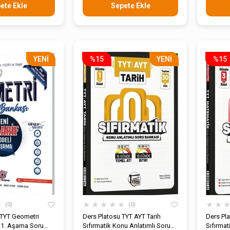
ete Ekle
Sepete Ekle
YENI
%15
YENI
%15
ÜRÜN
ÜRÜN
★
★
★
★
★
★
★
★
0
0
o TYT Geometri
Ders Platosu TYT AYT Tarih
Ders Pl
 1. Aşama Soru
Sıfırmatik Konu Anlatımlı Soru
Sıfırmat