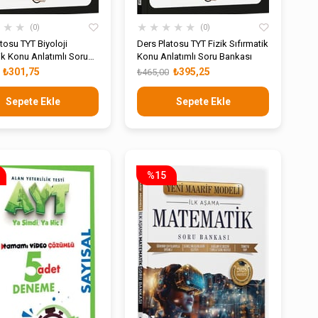
★
★
★
★
★
★
★
★
0
0
tosu TYT Biyoloji
Ders Platosu TYT Fizik Sıfırmatik
ik Konu Anlatımlı Soru
Konu Anlatımlı Soru Bankası
₺301,75
₺395,25
₺465,00
Sepete Ekle
Sepete Ekle
%15