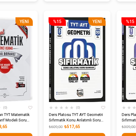
YENI
%15
YENI
%15
ÜRÜN
ÜRÜN
★
★
★
★
★
★
★
★
0
0
ları TYT Matematik
Ders Platosu TYT AYT Geometri
Ders Pl
rif Modeli Soru
Sıfırmatik Konu Anlatımlı Soru
Sıfırmat
Bankası
Bankası
8,65
₺517,65
₺609,00
₺309,00