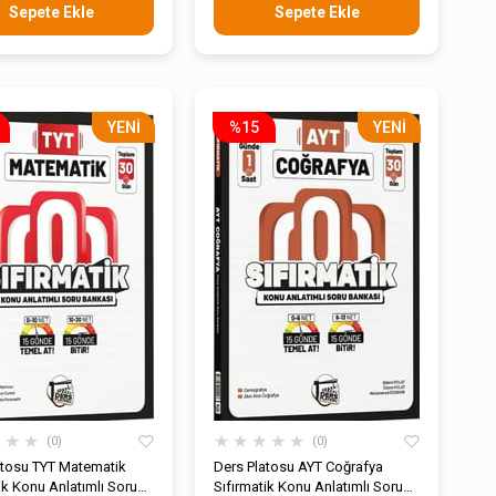
Sepete Ekle
Sepete Ekle
YENI
%15
YENI
ÜRÜN
ÜRÜN
★
★
★
★
★
★
★
★
0
0
atosu TYT Matematik
Ders Platosu AYT Coğrafya
ik Konu Anlatımlı Soru
Sıfırmatik Konu Anlatımlı Soru