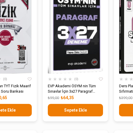
ÜRÜN
ÜRÜN
★
★
★
★
★
★
★
★
0
0
arı TYT Fizik Maarif
EVP Akademi ÖSYM nin Tüm
Ders Pl
 Soru Bankası
Sınavlar İçin 3x27 Paragraf
Sıfırmat
Deneme
Bankası
0,65
₺64,35
₺99,00
₺399,00
ete Ekle
Sepete Ekle