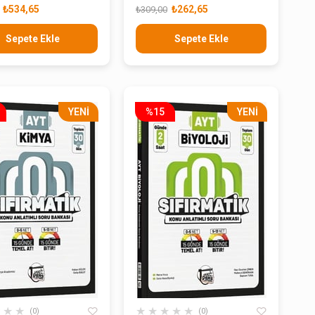
Bankası
₺534,65
₺262,65
₺309,00
Sepete Ekle
Sepete Ekle
YENI
%15
YENI
ÜRÜN
ÜRÜN
★
★
★
★
★
★
★
★
0
0