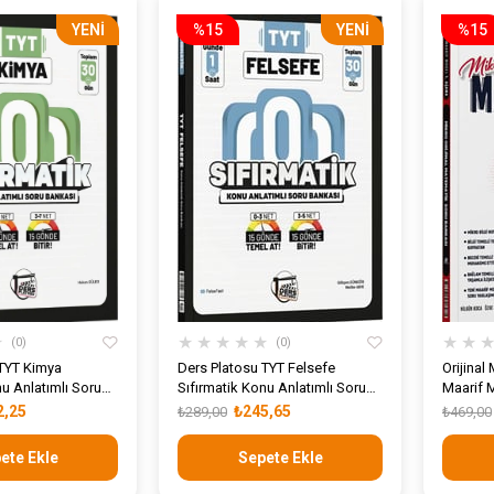
YENI
%15
YENI
%15
ÜRÜN
ÜRÜN
★
★
★
★
★
★
★
★
0
0
 TYT Kimya
Ders Platosu TYT Felsefe
Orijinal
nu Anlatımlı Soru
Sıfırmatik Konu Anlatımlı Soru
Maarif 
Bankası
Bankası
2,25
₺245,65
₺289,00
₺469,00
ete Ekle
Sepete Ekle