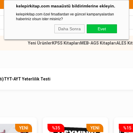
899 TL Üzeri Alışverişlerde Kargo Ücretsiz
kelepirkitap.com masaüstü bildirimlerine ekleyin.
kelepirkitap.com özel fırsatlardan ve güncel kampanyalardan
haberiniz olsun ister misiniz?
Daha Sonra
Evet
Yeni Ürünler
KPSS Kitapları
MEB-AGS Kitapları
ALES Kit
ti)
TYT-AYT Yeterlilik Testi
YENI
%35
YENI
%15