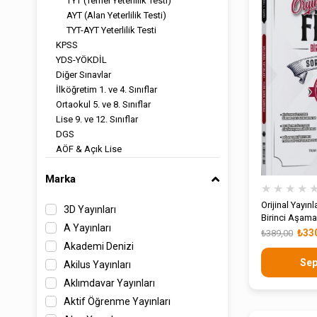
TYT (Temel Yeterlilik Testi)
AYT (Alan Yeterlilik Testi)
TYT-AYT Yeterlilik Testi
KPSS
YDS-YÖKDİL
Diğer Sınavlar
İlköğretim 1. ve 4. Sınıflar
Ortaokul 5. ve 8. Sınıflar
Lise 9. ve 12. Sınıflar
DGS
AÖF & Açık Lise
Akademik Kitaplar
Marka
ALES
★
★
★
★
MEB-AGS Hazırlık
Orijinal Yayınl
Hobi-Akıl Oyunları
3D Yayınları
Birinci Aşama
Konu Konu Fasiküller
A Yayınları
₺33
₺389,00
Okul Öncesi
Akademi Denizi
Sep
Akilus Yayınları
Aklımdavar Yayınları
Aktif Öğrenme Yayınları