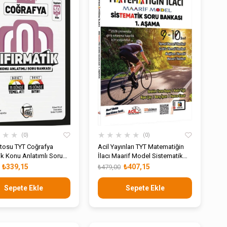
ÜRÜN
ÜRÜN
★
★
★
★
★
★
★
★
0
0
atosu TYT Coğrafya
Acil Yayınları TYT Matematiğin
ik Konu Anlatımlı Soru
İlacı Maarif Model Sistematik
Soru Bankası 1
₺339,15
₺407,15
₺479,00
Sepete Ekle
Sepete Ekle