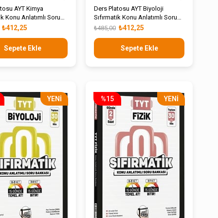
atosu AYT Kimya
Ders Platosu AYT Biyoloji
ik Konu Anlatımlı Soru
Sıfırmatik Konu Anlatımlı Soru
Bankası
₺412,25
₺412,25
₺485,00
Sepete Ekle
Sepete Ekle
YENI
%15
YENI
ÜRÜN
ÜRÜN