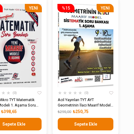
YENI
%15
YENI
ÜRÜN
ÜRÜN
★
★
★
★
★
★
★
★
0
0
 Mikro TYT Matematik
Acil Yayınları TYT AYT
Modeli 1. Aşama Soru
Geometrinin İlacı Maarif Model
Sistematik Soru Bankası 1
₺398,65
₺250,75
₺295,00
Sepete Ekle
Sepete Ekle