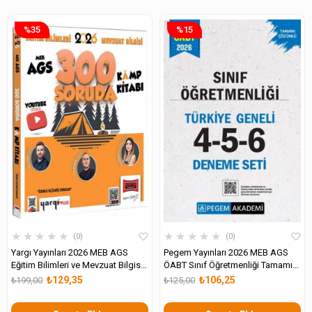
%35
%15
★
★
★
★
★
★
★
★
★
★
0
0
Yargı Yayınları 2026 MEB AGS
Pegem Yayınları 2026 MEB AGS
Eğitim Bilimleri ve Mevzuat Bilgisi
ÖABT Sınıf Öğretmenliği Tamamı
300 Soruda Youtube Çözümlü
Çözümlü Türkiye Geneli 4-5-6
₺129,35
₺106,25
₺199,00
₺125,00
Kamp Kitabı
Deneme Seti