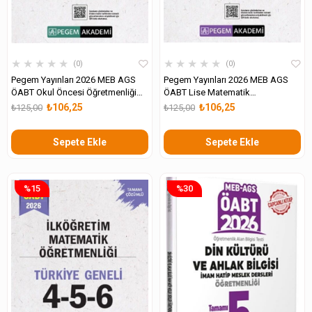
★
★
★
★
★
★
★
★
★
★
0
0
Pegem Yayınları 2026 MEB AGS
Pegem Yayınları 2026 MEB AGS
ÖABT Okul Öncesi Öğretmenliği
ÖABT Lise Matematik
Tamamı Çözümlü Türkiye Geneli 4-
Öğretmenliği Tamamı Çözümlü
₺106,25
₺106,25
₺125,00
₺125,00
5-6 Deneme Seti
Türkiye Geneli 4-5-6 Deneme Seti
Sepete Ekle
Sepete Ekle
%15
%30