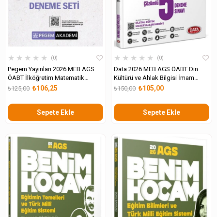
★
★
★
★
★
★
★
★
★
★
0
0
Pegem Yayınları 2026 MEB AGS
Data 2026 MEB AGS ÖABT Din
ÖABT İlköğretim Matematik
Kültürü ve Ahlak Bilgisi İmam
Öğretmenliği Tamamı Çözümlü
Hatip Meslek Dersleri
₺106,25
₺105,00
₺125,00
₺150,00
Türkiye Geneli 4-5-6 Deneme Seti
Öğretmenliği 5 Deneme
Sepete Ekle
Sepete Ekle