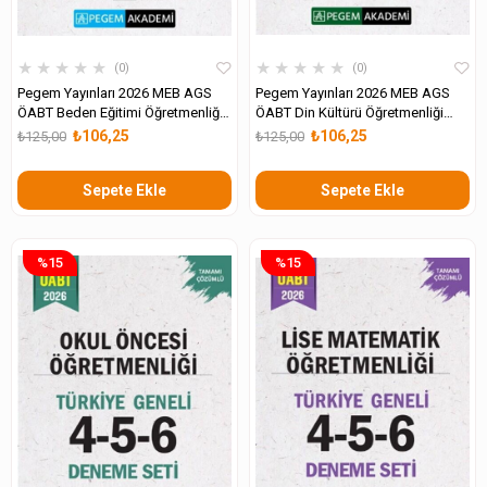
★
★
★
★
★
★
★
★
★
★
0
0
Pegem Yayınları 2026 MEB AGS
Pegem Yayınları 2026 MEB AGS
ÖABT Beden Eğitimi Öğretmenliği
ÖABT Din Kültürü Öğretmenliği
Tamamı Çözümlü Türkiye Geneli 4-
Tamamı Çözümlü Türkiye Geneli 4-
₺106,25
₺106,25
₺125,00
₺125,00
5-6 Deneme Seti
5-6 Deneme Seti
Sepete Ekle
Sepete Ekle
%15
%15