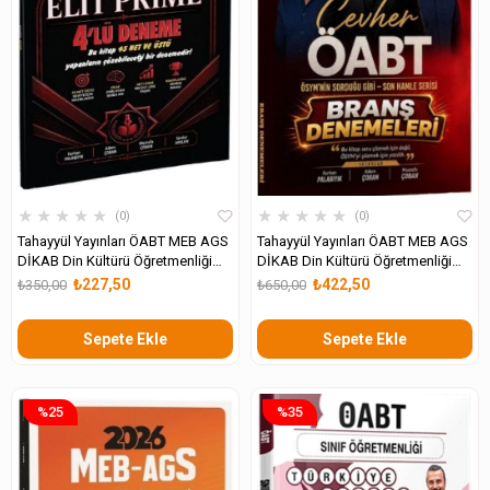
★
★
★
★
★
★
★
★
★
★
0
0
Tahayyül Yayınları ÖABT MEB AGS
Tahayyül Yayınları ÖABT MEB AGS
DİKAB Din Kültürü Öğretmenliği
DİKAB Din Kültürü Öğretmenliği
ELİT PRİME 4 Deneme
CEVHER Branş Denemeleri
₺227,50
₺422,50
₺350,00
₺650,00
Sepete Ekle
Sepete Ekle
%25
%35