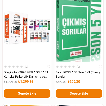
★
★
★
★
★
★
★
★
★
★
0
0
Dizgi Kitap 2026 MEB AGS ÖABT
Paraf KPSS AGS Son 5 Yıl Çıkmış
Korteks Psikolojik Danışma ve
Sorular
Rehberlik Öğretmenliği Tamamı
₺1.299,35
₺209,30
₺1.999,00
₺299,00
PDF Çözümlü Soru Bankası
Sepete Ekle
Sepete Ekle