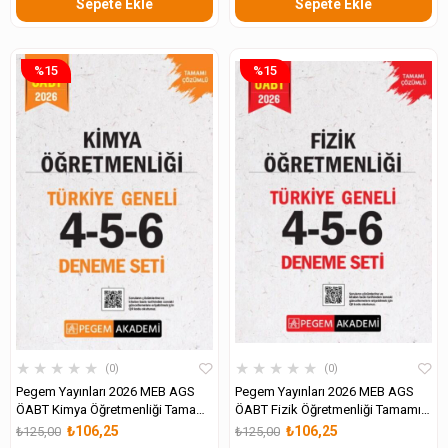
Sepete Ekle
Sepete Ekle
%15
%15
★
★
★
★
★
★
★
★
★
★
0
0
Pegem Yayınları 2026 MEB AGS
Pegem Yayınları 2026 MEB AGS
ÖABT Kimya Öğretmenliği Tamamı
ÖABT Fizik Öğretmenliği Tamamı
Çözümlü Türkiye Geneli 4-5-6
Çözümlü Türkiye Geneli 4-5-6
₺106,25
₺106,25
₺125,00
₺125,00
Deneme Seti
Deneme Seti