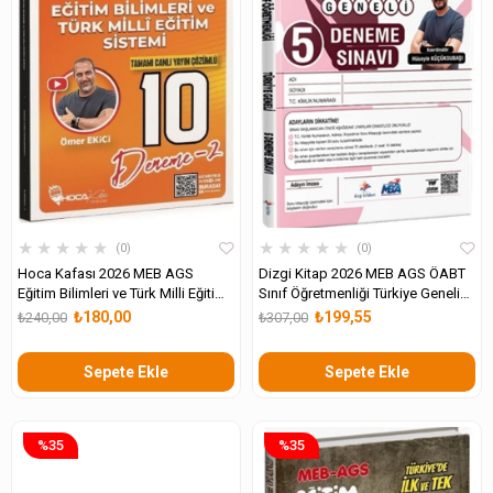
★
★
★
★
★
★
★
★
★
★
0
0
Hoca Kafası 2026 MEB AGS
Dizgi Kitap 2026 MEB AGS ÖABT
Eğitim Bilimleri ve Türk Milli Eğitim
Sınıf Öğretmenliği Türkiye Geneli
Sistemi 10 Deneme
Tamamı PDF Çözümlü Fasiküller
₺180,00
₺199,55
₺240,00
₺307,00
Halinde 5 Deneme Sınavı
Sepete Ekle
Sepete Ekle
%35
%35