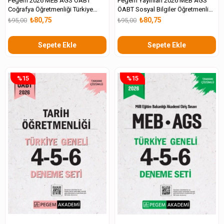
Pegem 2026 MEB AGS ÖABT
Pegem Yayınları 2026 MEB AGS
Coğrafya Öğretmenliği Türkiye
ÖABT Sosyal Bilgiler Öğretmenliği
Geneli 4-5-6 Deneme Seti
Türkiye Geneli 4-5-6 Deneme Seti
₺80,75
₺80,75
₺95,00
₺95,00
Sepete Ekle
Sepete Ekle
%15
%15