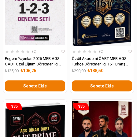
★
★
★
★
★
★
★
★
★
★
0
0
Pegem Yayınları 2026 MEB AGS
Özdil Akademi ÖABT MEB AGS
ÖABT Özel Eğitim Öğretmenliği
Türkçe Öğretmenliği 16 lı Branş
Tamamı Çözümlü Türkiye Geneli 1-
Deneme
₺106,25
₺188,50
₺125,00
₺290,00
2-3 Deneme Seti
Sepete Ekle
Sepete Ekle
%35
%35