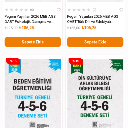
★
★
★
★
★
★
★
★
★
★
0
0
Pegem Yayınları 2026 MEB AGS
Pegem Yayınları 2026 MEB AGS
ÖABT Psikolojik Danışma ve
ÖABT Türk Dili ve Edebiyatı
Rehberlik Öğretmenliği Tamamı
Öğretmenliği Tamamı Çözümlü
₺106,25
₺106,25
₺125,00
₺125,00
Çözümlü Türkiye Geneli 4-5-6
Türkiye Geneli 4-5-6 Deneme Seti
Deneme Seti
Sepete Ekle
Sepete Ekle
%15
%15