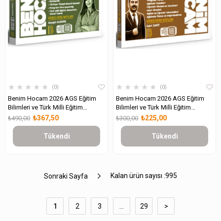
★
★
★
★
★
★
★
★
★
★
0
0
Benim Hocam 2026 AGS Eğitim
Benim Hocam 2026 AGS Eğitim
Bilimleri ve Türk Milli Eğitim
Bilimleri ve Türk Milli Eğitim
Sistemi Gelişim ve Öğrenme
Sistemi Ders Notları
₺367,50
₺225,00
₺490,00
₺300,00
Psikolojisi Ders Notları
Tükendi
Tükendi
Kalan ürün sayısı :
995
Sonraki Sayfa
1
2
3
...
29
>