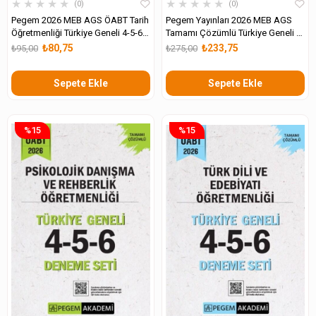
★
★
★
★
★
★
★
★
★
★
0
0
Pegem 2026 MEB AGS ÖABT Tarih
Pegem Yayınları 2026 MEB AGS
Öğretmenliği Türkiye Geneli 4-5-6
Tamamı Çözümlü Türkiye Geneli 4-
Deneme Seti
5-6 Deneme Seti
₺80,75
₺233,75
₺95,00
₺275,00
Sepete Ekle
Sepete Ekle
%15
%15