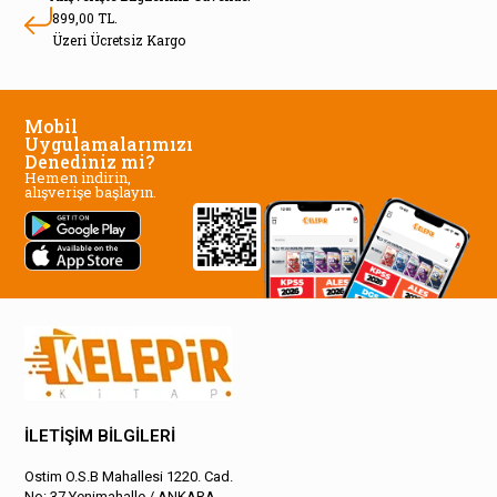
899,00 TL.
Üzeri Ücretsiz Kargo
Mobil
Uygulamalarımızı
Denediniz mi?
Hemen indirin,
alışverişe başlayın.
İLETİŞİM BİLGİLERİ
Ostim O.S.B Mahallesi 1220. Cad.
No: 37 Yenimahalle / ANKARA