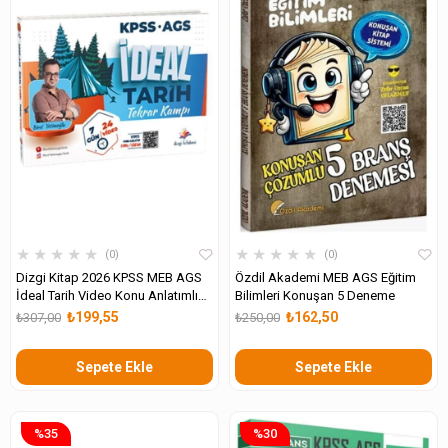
★
★
★
★
★
★
★
★
★
★
0
0
Dizgi Kitap 2026 KPSS MEB AGS
Özdil Akademi MEB AGS Eğitim
İdeal Tarih Video Konu Anlatımlı
Bilimleri Konuşan 5 Deneme
Tekrar Kampı
₺199,55
₺162,50
₺307,00
₺250,00
Sepete Ekle
Sepete Ekle
%35
%30