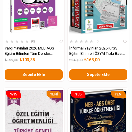
★
★
★
★
★
★
★
★
★
★
0
0
Yargı Yayınları 2026 MEB AGS
İnformal Yayınları 2026 KPSS
Eğitim Bilimleri Tüm Dersler
Eğitim Bilimleri ÖSYM Tıpkı Basım
Tamamı Çözümlü 3 Deneme
Çıkmış Soru 6lı Deneme
₺103,35
₺168,00
₺159,00
₺240,00
Sınavı
Sepete Ekle
Sepete Ekle
%15
%35
YENI
YENI
ÜRÜN
ÜRÜN