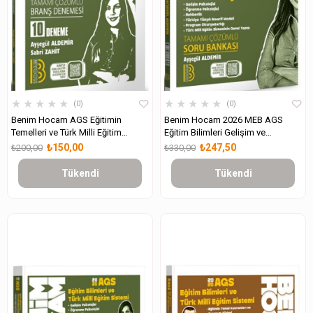
★
★
★
★
★
★
★
★
★
★
0
0
Benim Hocam AGS Eğitimin
Benim Hocam 2026 MEB AGS
Temelleri ve Türk Milli Eğitim
Eğitim Bilimleri Gelişim ve
Sistemi Tamamı Çözümlü 10
Öğrenme Psikolojisi Soru Bankası
₺150,00
₺247,50
₺200,00
₺330,00
Branş Deneme
Tükendi
Tükendi