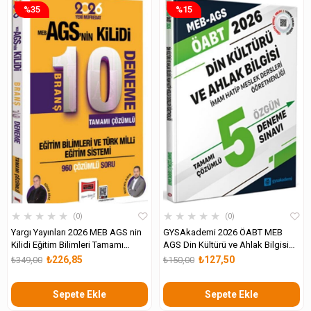
%35
%15
★
★
★
★
★
★
★
★
★
★
0
0
Yargı Yayınları 2026 MEB AGS nin
GYSAkademi 2026 ÖABT MEB
Kilidi Eğitim Bilimleri Tamamı
AGS Din Kültürü ve Ahlak Bilgisi
Çözümlü 10 Branş Deneme
Öğretmenliği 5 Deneme
₺226,85
₺127,50
₺349,00
₺150,00
Sepete Ekle
Sepete Ekle