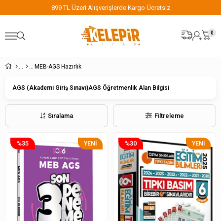
899 TL Üzeri Alışverişlerde Kargo Ücretsiz
0
MEB-AGS Hazırlık
AGS (Akademi Giriş Sınavı)
AGS Öğretmenlik Alan Bilgisi
Sıralama
Filtreleme
%35
%30
YENI
YENI
ÜRÜN
ÜRÜN