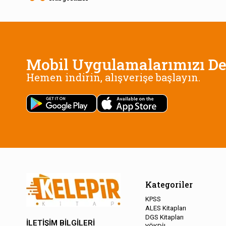
Mobil Uygulamalarımızı De
Hemen indirin, alışverişe başlayın.
Kategoriler
KPSS
ALES Kitapları
DGS Kitapları
İLETİŞİM BİLGİLERİ