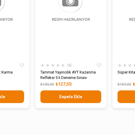
★
★
★
★
★
★
★
★
0
it Karma
Tammat Yayıncılık AYT Kazanma
Süper Kit
Refleksi 5 li Deneme Sınavı
₺127,50
₺150,00
₺169,00
kle
Sepete Ekle