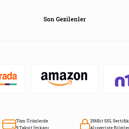
Son Gezilenler
Tüm Ürünlerde
256Bit SSL Sertifik
9 Taksit İmkanı
Alışverişte Bilgil