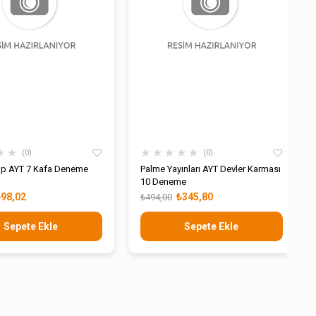
★
★
★
★
★
★
★
0
0
ap AYT 7 Kafa Deneme
Palme Yayınları AYT Devler Karması
10 Deneme
₺98,02
₺345,80
₺494,00
Sepete Ekle
Sepete Ekle