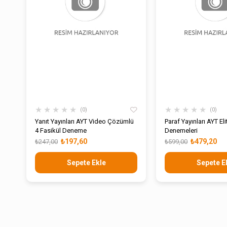
★
★
★
★
★
★
★
★
★
★
0
0
Yanıt Yayınları AYT Video Çözümlü
Paraf Yayınları AYT El
4 Fasikül Deneme
Denemeleri
₺197,60
₺479,20
₺247,00
₺599,00
Sepete Ekle
Sepete E