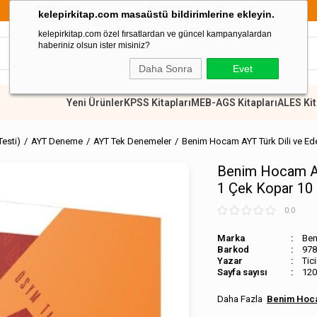
899 TL Üzeri Alışverişlerde Kargo Ücretsiz
kelepirkitap.com masaüstü bildirimlerine ekleyin.
kelepirkitap.com özel fırsatlardan ve güncel kampanyalardan
haberiniz olsun ister misiniz?
Daha Sonra
Evet
Yeni Ürünler
KPSS Kitapları
MEB-AGS Kitapları
ALES Kit
Testi)
AYT Deneme
AYT Tek Denemeler
Benim Hocam AYT Türk Dili ve Ede
Benim Hocam AYT
1 Çek Kopar 10
0.0
Marka
Ben
Barkod
978
Tic
Sayfa sayısı
120
Benim Hoca