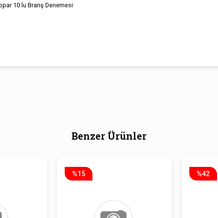
Kopar 10 lu Branş Denemesi
Benzer Ürünler
%15
%42