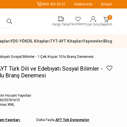
899 TL Üzeri Alış
0850 455 06 07
Hakkımızda
İletişim
0
Favorilerim
Sepetim
Kargo Takip
Üye Girişi
apları
YDS-YÖKDİL Kitapları
TYT-AYT Kitapları
Yayınevleri
Blog
biyatı Sosyal Bilimler - 1 Çek Kopar 10 lu Branş Denemesi
 Türk Dili ve Edebiyatı Sosyal Bilimler -
 lu Branş Denemesi
im Hocam Yayınları
6255761613
imax XML
m Yayınları
AYT Tek Denemeler