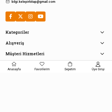
bilgi.kelepirkitap@gmail.com
Kategoriler
Alışveriş
Müşteri Hizmetleri
E-Bülten Aboneliği
Kampanya ve fırsatlardan haberdar olmak için e-bültenimize
Anasayfa
Favorilerim
Sepetim
Üye Girişi
kayıt olun!
KAYDOL
Kişisel Verilerin Korunması Kanunu Aydınlatma Metnini kabul etmiş
olursunuz.