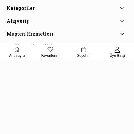
Kategoriler
Alışveriş
Müşteri Hizmetleri
E-Bülten Aboneliği
Kampanya ve fırsatlardan haberdar olmak için e-bültenimize
Anasayfa
Favorilerim
Sepetim
Üye Girişi
kayıt olun!
KAYDOL
Kişisel Verilerin Korunması Kanunu Aydınlatma Metnini kabul etmiş
olursunuz.
Copyright © 2026, Kelepir Kitap, All Rights Reserved