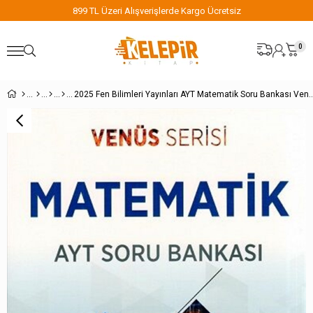
899 TL Üzeri Alışverişlerde Kargo Ücretsiz
0
2025 Fen Bilimleri Yayınları AYT Matematik So