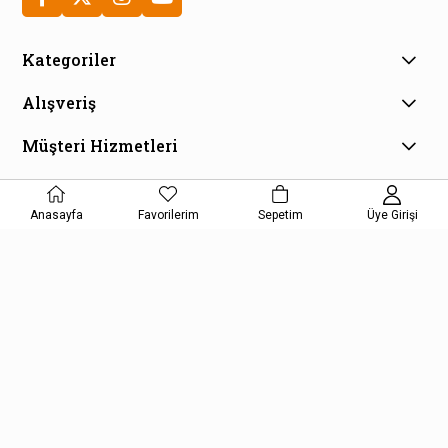
Kategoriler
Alışveriş
Müşteri Hizmetleri
E-Bülten Aboneliği
Kampanya ve fırsatlardan haberdar olmak için e-bültenimize
Anasayfa
Favorilerim
Sepetim
Üye Girişi
kayıt olun!
KAYDOL
Kişisel Verilerin Korunması Kanunu Aydınlatma Metnini kabul etmiş
olursunuz.