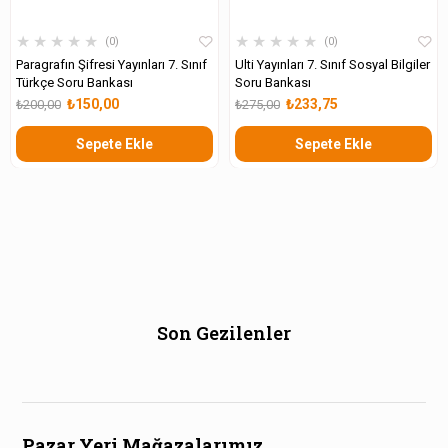
★
★
★
★
★
★
★
★
★
★
0
0
Paragrafın Şifresi Yayınları 7. Sınıf
Ulti Yayınları 7. Sınıf Sosyal Bilgiler
Türkçe Soru Bankası
Soru Bankası
₺150,00
₺233,75
₺200,00
₺275,00
Sepete Ekle
Sepete Ekle
Son Gezilenler
Pazar Yeri Mağazalarımız