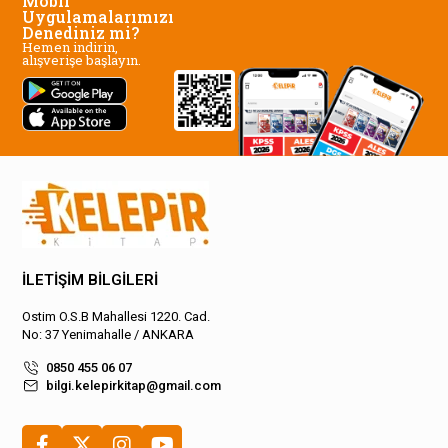
Mobil
Uygulamalarımızı
Denediniz mi?
Hemen indirin,
alışverişe başlayın.
İLETİŞİM BİLGİLERİ
Ostim O.S.B Mahallesi 1220. Cad.
No: 37 Yenimahalle / ANKARA
0850 455 06 07
bilgi.kelepirkitap@gmail.com