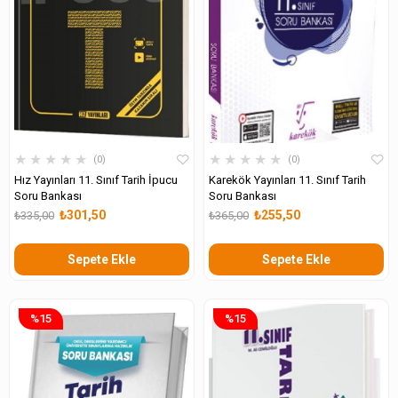
★
★
★
★
★
★
★
★
★
★
0
0
Hız Yayınları 11. Sınıf Tarih İpucu
Karekök Yayınları 11. Sınıf Tarih
Soru Bankası
Soru Bankası
₺301,50
₺255,50
₺335,00
₺365,00
Sepete Ekle
Sepete Ekle
%15
%15