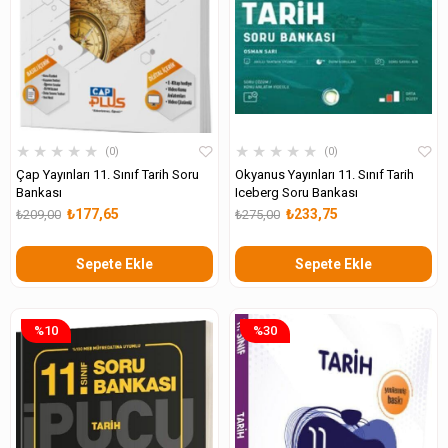
★
★
★
★
★
★
★
★
★
★
0
0
Çap Yayınları 11. Sınıf Tarih Soru
Okyanus Yayınları 11. Sınıf Tarih
Bankası
Iceberg Soru Bankası
₺177,65
₺233,75
₺209,00
₺275,00
Sepete Ekle
Sepete Ekle
%10
%30