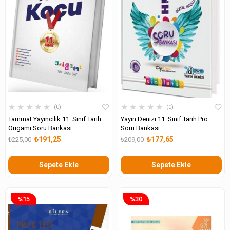
★
★
★
★
★
★
★
★
★
★
0
0
Tammat Yayıncılık 11. Sınıf Tarih
Yayın Denizi 11. Sınıf Tarih Pro
Origami Soru Bankası
Soru Bankası
₺191,25
₺177,65
₺225,00
₺209,00
Sepete Ekle
Sepete Ekle
%15
%30