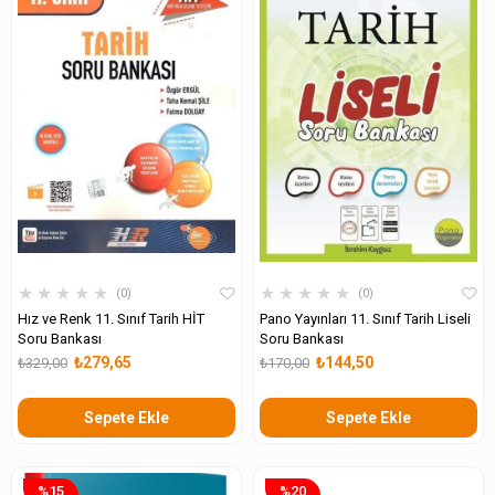
★
★
★
★
★
★
★
★
★
★
0
0
Hız ve Renk 11. Sınıf Tarih HİT
Pano Yayınları 11. Sınıf Tarih Liseli
Soru Bankası
Soru Bankası
₺279,65
₺144,50
₺329,00
₺170,00
Sepete Ekle
Sepete Ekle
%15
%20