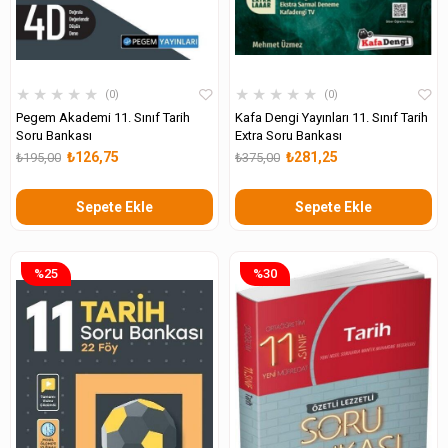
★
★
★
★
★
★
★
★
★
★
0
0
Pegem Akademi 11. Sınıf Tarih
Kafa Dengi Yayınları 11. Sınıf Tarih
Soru Bankası
Extra Soru Bankası
₺126,75
₺281,25
₺195,00
₺375,00
Sepete Ekle
Sepete Ekle
%25
%30