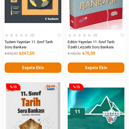
★
★
★
★
★
★
★
★
★
★
0
0
Tudem Yayınları 11. Sınıf Tarih
Editör Yayınları 11. Sınıf Tarih
Soru Bankası
Özetli Lezzetli Soru Bankası
₺367,50
₺70,00
₺490,00
₺100,00
Sepete Ekle
Sepete Ekle
%15
%15