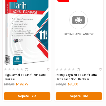
★
★
★
★
★
★
★
★
★
★
0
0
Bilgi Sarmal 11. Sınıf Tarih Soru
Strateji Yayınları 11. Sınıf Hafta
Bankası
Hafta Tarih Soru Bankası
₺199,75
₺80,00
₺235,00
₺100,00
Sepete Ekle
Sepete Ekle