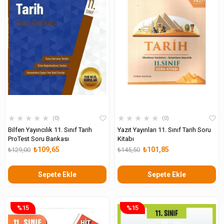
★
★
★
★
★
★
★
★
★
★
0
0
Bilfen Yayıncılık 11. Sınıf Tarih
Yazıt Yayınları 11. Sınıf Tarih Soru
ProTest Soru Bankası
Kitabı
₺109,65
₺101,85
₺129,00
₺145,50
Sepete Ekle
Sepete Ekle
%15
%15