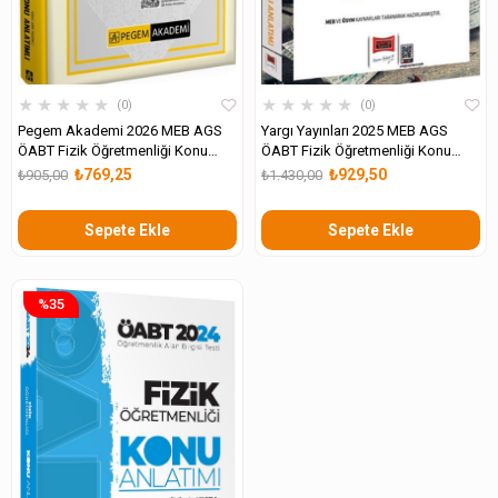
★
★
★
★
★
★
★
★
★
★
0
0
Pegem Akademi 2026 MEB AGS
Yargı Yayınları 2025 MEB AGS
ÖABT Fizik Öğretmenliği Konu
ÖABT Fizik Öğretmenliği Konu
Anlatımlı
Anlatımı
₺769,25
₺929,50
₺905,00
₺1.430,00
Sepete Ekle
Sepete Ekle
%35