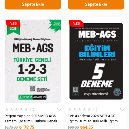
Sepete Ekle
Sepete Ekle
%35
%35
★
★
★
★
★
★
★
★
★
★
0
0
Pegem Yayınları 2026 MEB AGS
EVP Akademi 2026 MEB AGS
Tamamı Çözümlü Türkiye Geneli 1-
Eğitim Bilimleri Türk Milli Eğitim
2-3 Deneme Seti
Sistemi 5 Deneme
₺178,75
₺64,35
₺275,00
₺99,00