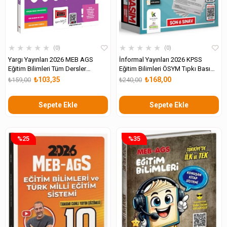
★
★
★
★
★
★
★
★
★
★
0
0
Yargı Yayınları 2026 MEB AGS
İnformal Yayınları 2026 KPSS
Eğitim Bilimleri Tüm Dersler
Eğitim Bilimleri ÖSYM Tıpkı Basım
Tamamı Çözümlü 3 Deneme
Çıkmış Soru 6lı Deneme
₺103,35
₺168,00
₺159,00
₺240,00
Sınavı
Sepete Ekle
Sepete Ekle
%25
%35