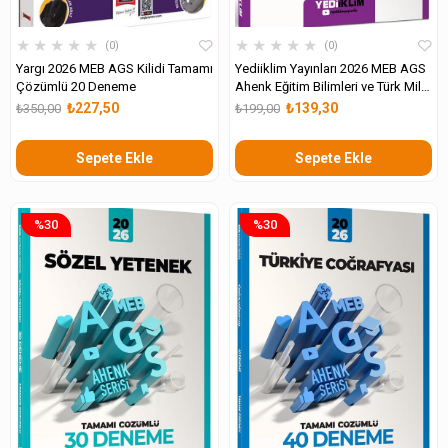
★
★
★
★
★
★
★
★
★
★
0
0
Yargı 2026 MEB AGS Kilidi Tamamı
Yediiklim Yayınları 2026 MEB AGS
Çözümlü 20 Deneme
Ahenk Eğitim Bilimleri ve Türk Milli
Eğitim Sistemi Tamamı Çözümlü
₺227,50
₺139,30
₺350,00
₺199,00
13 Deneme
Sepete Ekle
Sepete Ekle
%30
%30