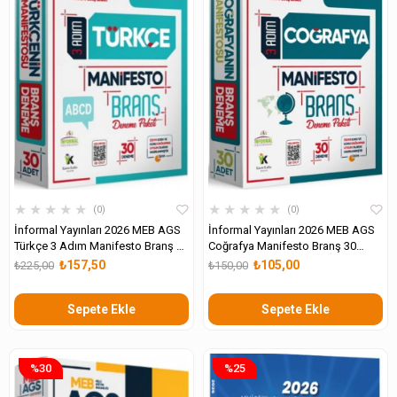
★
★
★
★
★
★
★
★
★
★
0
0
İnformal Yayınları 2026 MEB AGS
İnformal Yayınları 2026 MEB AGS
Türkçe 3 Adım Manifesto Branş 30
Coğrafya Manifesto Branş 30
lu Deneme
Deneme
₺157,50
₺105,00
₺225,00
₺150,00
Sepete Ekle
Sepete Ekle
%30
%25