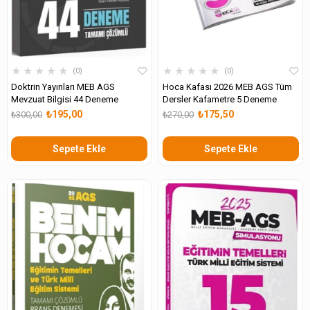
★
★
★
★
★
★
★
★
★
★
0
0
Doktrin Yayınları MEB AGS
Hoca Kafası 2026 MEB AGS Tüm
Mevzuat Bilgisi 44 Deneme
Dersler Kafametre 5 Deneme
₺195,00
₺175,50
₺300,00
₺270,00
Sepete Ekle
Sepete Ekle