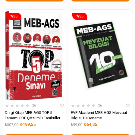
%35
%35
★
★
★
★
★
★
★
★
★
★
0
0
Dizgi Kitap MEB AGS TOP 5
EVP Akademi MEB AGS Mevzuat
Tamamı PDF Çözümlü Fasiküller
Bilgisi 10 Deneme
Halinde 5 Deneme
₺199,55
₺64,35
₺307,00
₺99,00