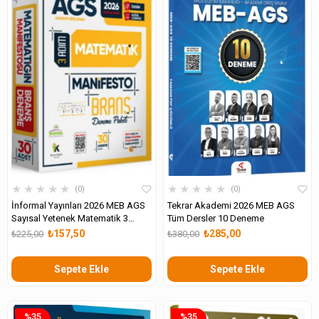
★
★
★
★
★
★
★
★
★
★
0
0
İnformal Yayınları 2026 MEB AGS
Tekrar Akademi 2026 MEB AGS
Sayısal Yetenek Matematik 3
Tüm Dersler 10 Deneme
Adım Manifesto Branş 30 Deneme
₺157,50
₺285,00
₺225,00
₺380,00
Sepete Ekle
Sepete Ekle
%35
%35