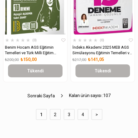
★
★
★
★
★
★
★
★
★
★
0
0
Benim Hocam AGS Eğitimin
İndeks Akademi 2025 MEB AGS
Temelleri ve Türk Milli Eğitim
Simülasyonu Eğitimin Temelleri ve
Sistemi Tamamı Çözümlü 10
Türk Milli Eğitim Sistemi 15
₺150,00
₺141,05
₺200,00
₺217,00
Branş Deneme
Deneme
Tükendi
Tükendi
Kalan ürün sayısı :
107
Sonraki Sayfa
1
2
3
4
>