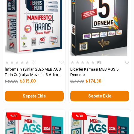
★
★
★
★
★
★
★
★
★
★
0
0
İnformal Yayınları 2026 MEB AGS
Liderler Karması MEB AGS 5
Tarih Coğrafya Mevzuat 3 Adım
Deneme
3lü Manifesto 90 Adet Dijital
₺315,00
₺174,30
₺450,00
₺249,00
Çözümlü Branş Deneme
Sepete Ekle
Sepete Ekle
%30
%30