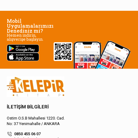
Mobil
Uygulamalarımızı
Denediniz mi?
Hemen indirin,
alışverişe başlayın.
İLETİŞİM BİLGİLERİ
Ostim O.S.B Mahallesi 1220. Cad.
No: 37 Yenimahalle / ANKARA
0850 455 06 07