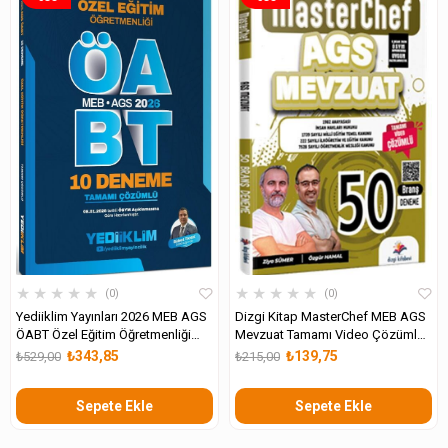
★
★
★
★
★
★
★
★
★
★
0
0
Yediiklim Yayınları 2026 MEB AGS
Dizgi Kitap MasterChef MEB AGS
ÖABT Özel Eğitim Öğretmenliği
Mevzuat Tamamı Video Çözümlü
Tamamı Çözümlü 10 Deneme
50 Branş Deneme
₺343,85
₺139,75
₺529,00
₺215,00
Sepete Ekle
Sepete Ekle