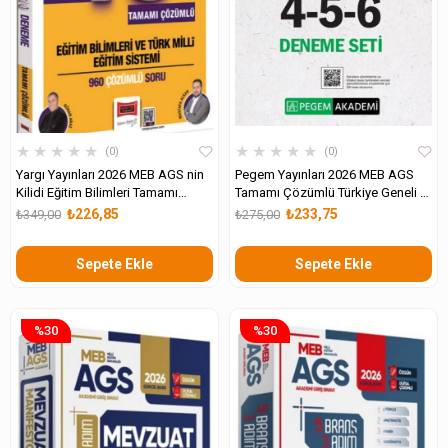
★
★
★
★
★
★
★
★
★
★
0
0
Yargı Yayınları 2026 MEB AGS nin
Pegem Yayınları 2026 MEB AGS
Kilidi Eğitim Bilimleri Tamamı
Tamamı Çözümlü Türkiye Geneli 4-
Çözümlü 10 Branş Deneme
5-6 Deneme Seti
₺226,85
₺233,75
₺349,00
₺275,00
Sepete Ekle
Sepete Ekle
%30
%30