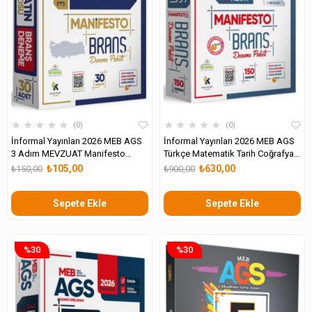
★
★
★
★
★
★
★
★
★
★
0
0
İnformal Yayınları 2026 MEB AGS
İnformal Yayınları 2026 MEB AGS
3 Adım MEVZUAT Manifesto
Türkçe Matematik Tarih Coğrafya
Branş Deneme
Mevzuat Branş Deneme Seti
₺105,00
₺630,00
₺150,00
₺900,00
Sepete Ekle
Sepete Ekle
%30
%30