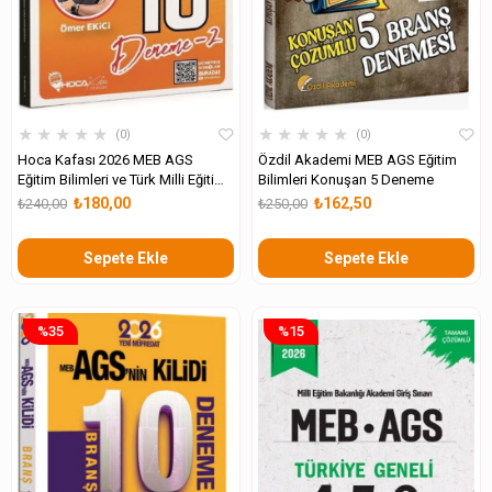
★
★
★
★
★
★
★
★
★
★
0
0
Hoca Kafası 2026 MEB AGS
Özdil Akademi MEB AGS Eğitim
Eğitim Bilimleri ve Türk Milli Eğitim
Bilimleri Konuşan 5 Deneme
Sistemi 10 Deneme
₺180,00
₺162,50
₺240,00
₺250,00
Sepete Ekle
Sepete Ekle
%35
%15