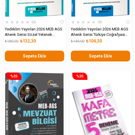
★
★
★
★
★
★
★
★
★
★
0
0
Yediiklim Yayınları 2026 MEB AGS
Yediiklim Yayınları 2026 MEB AGS
Ahenk Serisi Sözel Yetenek
Ahenk Serisi Türkiye Coğrafyası
Tamamı Çözümlü 30 Deneme
Tamamı Çözümlü 40 Deneme
₺132,30
₺104,30
₺189,00
₺149,00
Sepete Ekle
Sepete Ekle
%35
%35