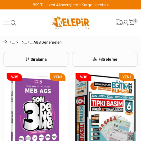
899 TL Üzeri Alışverişlerde Kargo Ücretsiz
0
AGS Denemeleri
Sıralama
Filtreleme
%35
%30
YENI
YENI
ÜRÜN
ÜRÜN