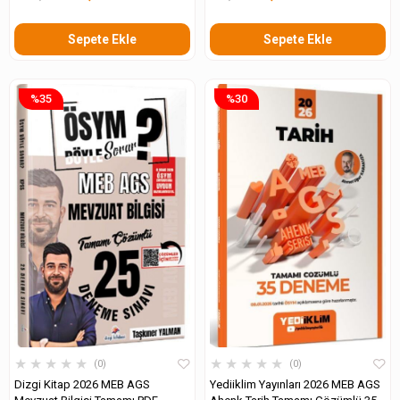
Sepete Ekle
Sepete Ekle
%35
%30
★
★
★
★
★
★
★
★
★
★
0
0
Dizgi Kitap 2026 MEB AGS
Yediiklim Yayınları 2026 MEB AGS