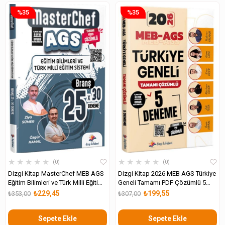
%35
%35
★
★
★
★
★
★
★
★
★
★
0
0
Dizgi Kitap MasterChef MEB AGS
Dizgi Kitap 2026 MEB AGS Türkiye
Eğitim Bilimleri ve Türk Milli Eğitim
Geneli Tamamı PDF Çözümlü 5
Sistemi 25 Branş Deneme
Deneme
₺229,45
₺199,55
₺353,00
₺307,00
Sepete Ekle
Sepete Ekle