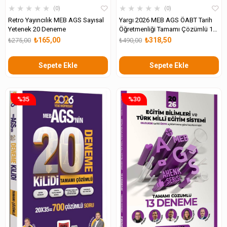
★
★
★
★
★
★
★
★
★
★
0
0
Retro Yayıncılık MEB AGS Sayısal
Yargı 2026 MEB AGS ÖABT Tarih
Yetenek 20 Deneme
Öğretmenliği Tamamı Çözümlü 10
Deneme
₺165,00
₺318,50
₺275,00
₺490,00
Sepete Ekle
Sepete Ekle
%35
%30