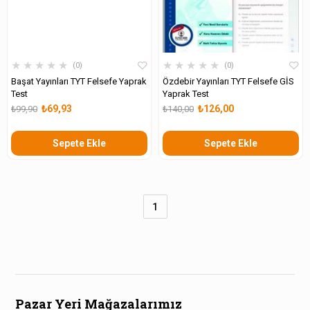
★
★
★
★
★
★
★
★
★
★
0
0
Başat Yayınları TYT Felsefe Yaprak
Özdebir Yayınları TYT Felsefe GİS
Test
Yaprak Test
₺69,93
₺126,00
₺99,90
₺140,00
Sepete Ekle
Sepete Ekle
1
Pazar Yeri Mağazalarımız