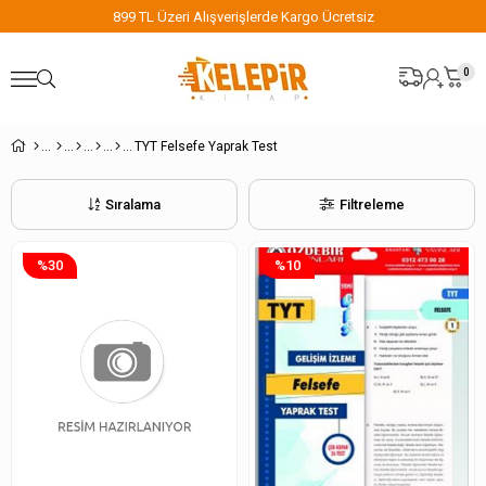
899 TL Üzeri Alışverişlerde Kargo Ücretsiz
0
TYT Felsefe Yaprak Test
Sıralama
Filtreleme
%30
%10