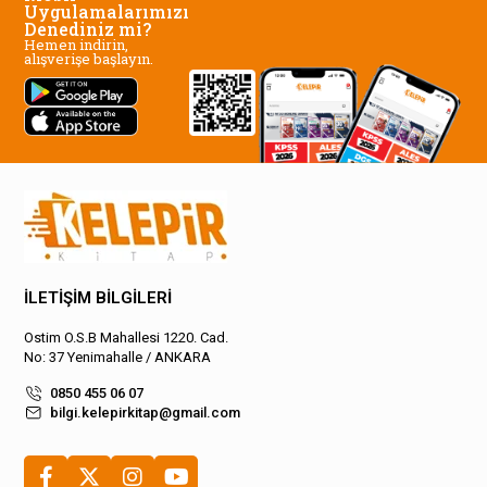
Uygulamalarımızı
Denediniz mi?
Hemen indirin,
alışverişe başlayın.
İLETİŞİM BİLGİLERİ
Ostim O.S.B Mahallesi 1220. Cad.
No: 37 Yenimahalle / ANKARA
0850 455 06 07
bilgi.kelepirkitap@gmail.com