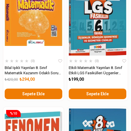
★
★
★
★
★
★
★
★
★
★
0
0
Bilal Işıklı Yayınları 8. Sınıf
Etkili Matematik Yayınları 8. Sınıf
Matematik Kazanım Odaklı Soru
Etkili LGS Fasikülleri Üçgenler
Bankası
Dönüşüm Geometrisi ve
₺294,00
₺199,00
₺420,00
Geometrik Cisimler 6
Sepete Ekle
Sepete Ekle
%10