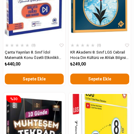
★
★
★
★
★
★
★
★
★
★
0
0
Çanta Yayınları 8. Sınıf İdol
KR Akademi 8. Sınıf LGS Cebrail
Matematik Konu Özetli Etkinlikli
Hoca Din Kültürü ve Ahlak Bilgisi
Soru Bankası
Video Ders Kitabı Soru Bankası
₺440,00
₺249,00
Sepete Ekle
Sepete Ekle
%30