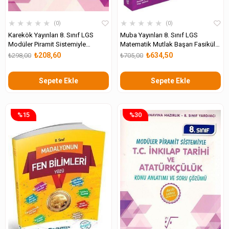
★
★
★
★
★
★
★
★
★
★
0
0
Karekök Yayınları 8. Sınıf LGS
Muba Yayınları 8. Sınıf LGS
Modüler Piramit Sistemiyle
Matematik Mutlak Başarı Fasikül
Matematik Konu Anlatımı ve Soru
Konu Anlatımı ve Soru Bankası
₺208,60
₺634,50
₺298,00
₺705,00
Çözümü
Sepete Ekle
Sepete Ekle
%15
%30