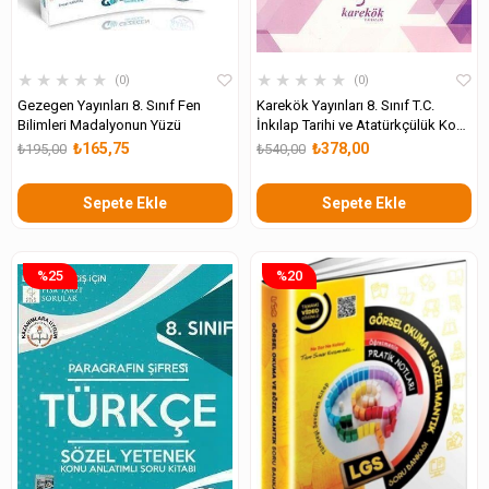
★
★
★
★
★
★
★
★
★
★
0
0
Gezegen Yayınları 8. Sınıf Fen
Karekök Yayınları 8. Sınıf T.C.
Bilimleri Madalyonun Yüzü
İnkılap Tarihi ve Atatürkçülük Konu
Anlatımı ve Soru Çözümü
₺165,75
₺378,00
₺195,00
₺540,00
Sepete Ekle
Sepete Ekle
%25
%20