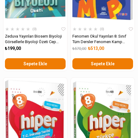
★
★
★
★
★
★
★
★
★
★
0
0
Zeduva Yayınları Biosem Biyoloji
Fenomen Okul Yayınları 8. Sınıf
Görsellerle Biyoloji Özeti Cep
Tüm Dersler Fenomen Kamp
Kitabı
Kitabı
₺199,00
₺513,00
₺570,00
Sepete Ekle
Sepete Ekle