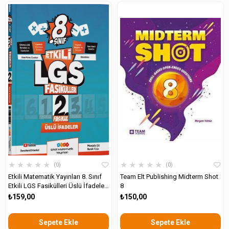
★
★
★
★
★
★
★
★
★
★
0
0
Etkili Matematik Yayınları 8. Sınıf
Team Elt Publishing Midterm Shot
Etkili LGS Fasikülleri Üslü İfadeler
8
2
₺159,00
₺150,00
Sepete Ekle
Sepete Ekle