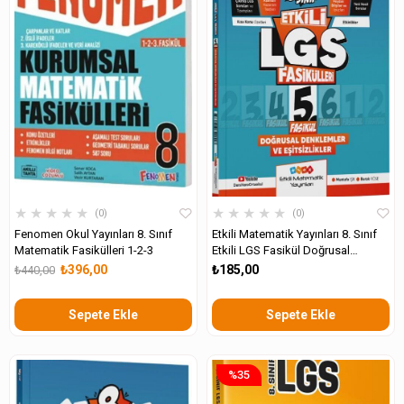
★
★
★
★
★
★
★
★
★
★
0
0
Fenomen Okul Yayınları 8. Sınıf
Etkili Matematik Yayınları 8. Sınıf
Matematik Fasikülleri 1-2-3
Etkili LGS Fasikül Doğrusal
Denklemler ve Eşitsizlikler 5
₺396,00
₺185,00
₺440,00
Sepete Ekle
Sepete Ekle
%35