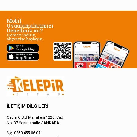
Mobil
Uygulamalarımızı
Denediniz mi?
Hemen indirin,
alışverişe başlayın.
İLETİŞİM BİLGİLERİ
Ostim O.S.B Mahallesi 1220. Cad.
No: 37 Yenimahalle / ANKARA
0850 455 06 07