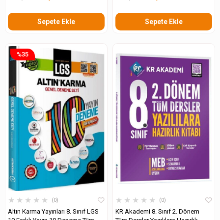
Bankası
Sepete Ekle
Sepete Ekle
%35
★
★
★
★
★
★
★
★
★
★
0
0
Altın Karma Yayınları 8. Sınıf LGS
KR Akademi 8. Sınıf 2. Dönem