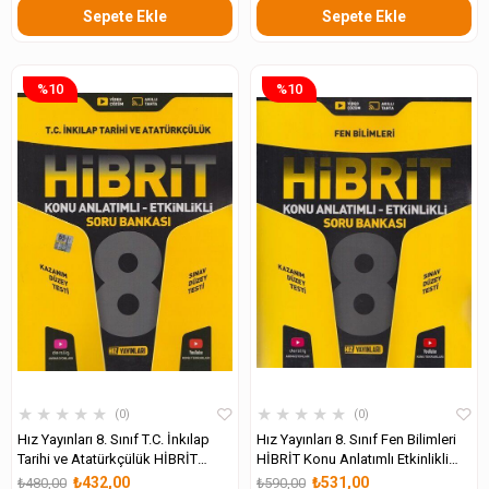
Sepete Ekle
Sepete Ekle
%10
%10
★
★
★
★
★
★
★
★
★
★
0
0
Hız Yayınları 8. Sınıf T.C. İnkılap
Hız Yayınları 8. Sınıf Fen Bilimleri
Tarihi ve Atatürkçülük HİBRİT
HİBRİT Konu Anlatımlı Etkinlikli
Konu Anlatımlı Etkinlikli Soru
Soru Bankası
₺432,00
₺531,00
₺480,00
₺590,00