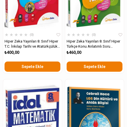
★
★
★
★
★
★
★
★
★
★
0
0
Hiper Zeka Yayınları 8. Sınıf Hiper
Hiper Zeka Yayınları 8. Sınıf Hiper
T.C. İnkılap Tarihi ve Atatürkçülük
Türkçe Konu Anlatımlı Soru
Konu Anlatımlı Soru Bankası
Bankası
₺400,00
₺460,00
Sepete Ekle
Sepete Ekle