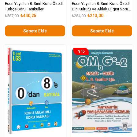
Esen Yayınları 8. Sınıf Konu Özetli
Esen Yayınları 8. Sınıf Konu Özetli
Türkçe Soru Fasikülleri
Din Kültürü Ve Ahlak Bilgisi Soru
Fasikülleri
₺440,25
₺213,00
₺587,00
₺284,00
Sepete Ekle
Sepete Ekle
%15