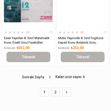
★
★
★
★
★
★
★
★
★
★
0
0
Esen Yayınları 8. Sınıf Matematik
Mutlu Yayıncılık 8. Sınıf İngilizce
Konu Özetli Soru Fasikülleri
Expert Konu Anlatımlı Soru
Bankası
₺552,00
₺252,00
₺736,00
₺280,00
Tükendi
Tükendi
Kalan ürün sayısı :
6
Sonraki Sayfa
1
2
>