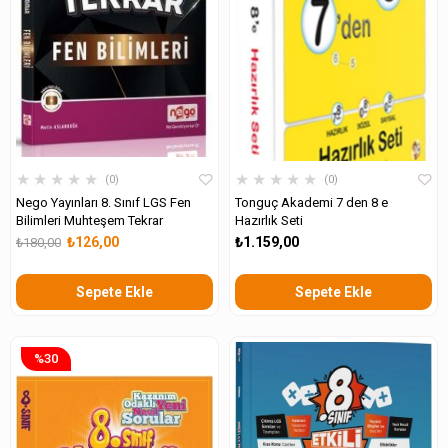
★
★
★
★
★
★
★
★
★
★
0
0
Nego Yayınları 8. Sınıf LGS Fen
Tonguç Akademi 7 den 8 e
Bilimleri Muhteşem Tekrar
Hazırlık Seti
₺126,00
₺1.159,00
₺180,00
Sepete Ekle
Sepete Ekle
%30