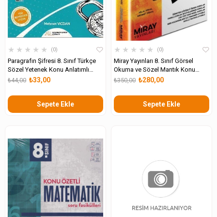
★
★
★
★
★
★
★
★
★
★
0
0
Paragrafın Şifresi 8. Sınıf Türkçe
Miray Yayınları 8. Sınıf Görsel
Sözel Yetenek Konu Anlatımlı
Okuma ve Sözel Mantık Konu
Soru Kitabı
Özetli Soru Bankası
₺33,00
₺280,00
₺44,00
₺350,00
Sepete Ekle
Sepete Ekle