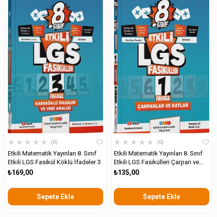
★
★
★
★
★
★
★
★
★
★
0
0
Etkili Matematik Yayınları 8. Sınıf
Etkili Matematik Yayınları 8. Sınıf
Etkili LGS Fasikül Köklü İfadeler 3
Etkili LGS Fasikülleri Çarpan ve
Katlar 1
₺169,00
₺135,00
Sepete Ekle
Sepete Ekle