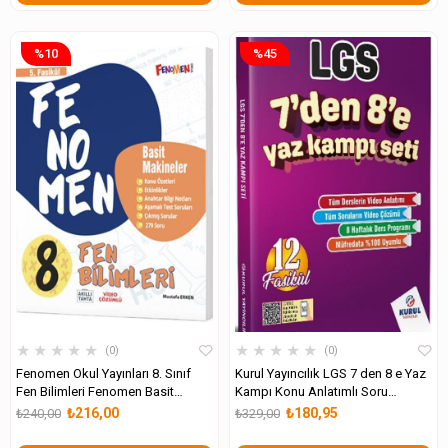
%10
%45
★
★
★
★
★
★
★
★
★
★
0
0
Fenomen Okul Yayınları 8. Sınıf
Kurul Yayıncılık LGS 7 den 8 e Yaz
Fen Bilimleri Fenomen Basit
Kampı Konu Anlatımlı Soru
Makineler 5. Fasikül
Bankası Seti
₺216,00
₺180,95
₺240,00
₺329,00