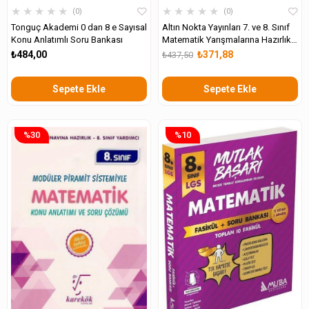
★
★
★
★
★
★
★
★
★
★
0
0
Tonguç Akademi 0 dan 8 e Sayısal
Altın Nokta Yayınları 7. ve 8. Sınıf
Konu Anlatımlı Soru Bankası
Matematik Yarışmalarına Hazırlık
Analiz ve Cebir
₺484,00
₺371,88
₺437,50
Sepete Ekle
Sepete Ekle
%30
%10