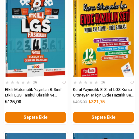
★
★
★
★
★
★
★
★
★
★
0
0
Etkili Matematik Yayınları 8. Sınıf
Kurul Yayıncılık 8. Sınıf LGS Kursa
Etkili LGS Fasikül Olasılık ve
Gitmeyenler İçin Evde Hazırlık Seti
Cebirsel İfadeler 4
Konu Anlatımlı Soru Bankası
₺125,00
₺321,75
₺495,00
Sepete Ekle
Sepete Ekle