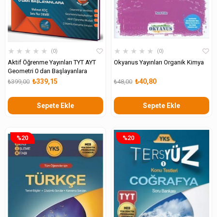
★
★
★
★
★
★
★
★
★
★
0
0
Aktif Öğrenme Yayınları TYT AYT
Okyanus Yayınları Organik Kimya
Geometri 0 dan Başlayanlara
₺339,15
₺40,80
₺399,00
₺48,00
Sepete Ekle
Sepete Ekle
%20
%20