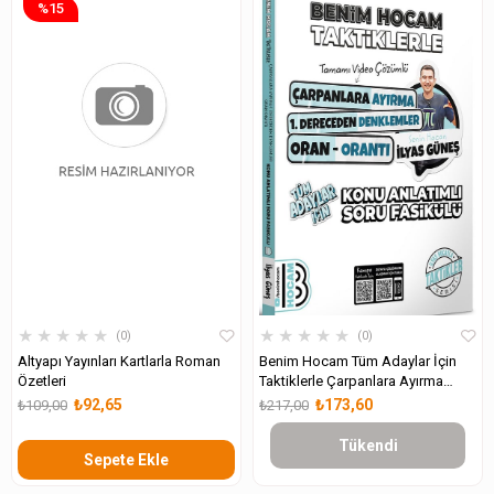
%15
★
★
★
★
★
★
★
★
★
★
0
0
Altyapı Yayınları Kartlarla Roman
Benim Hocam Tüm Adaylar İçin
Özetleri
Taktiklerle Çarpanlara Ayırma
1.Dereceden Denklemler Oran
₺92,65
₺173,60
₺109,00
₺217,00
Orantı Konu Anlatımlı Soru
Tükendi
Sepete Ekle