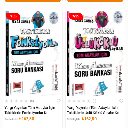
%35
%35
★
★
★
★
★
★
★
★
★
★
0
0
Yargı Yayınları Tüm Adaylar İçin
Yargı Yayınları Tüm Adaylar İçin
Taktiklerle Fonksiyonlar Konu
Taktiklerle Üslü Köklü Sayılar Konu
Anlatımlı Soru Bankası
Anlatımlı Soru Bankası
₺162,50
₺162,50
₺250,00
₺250,00