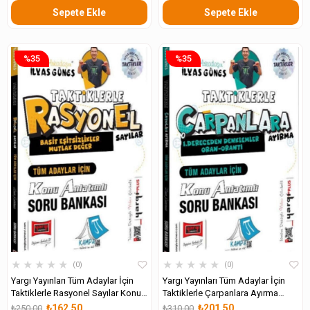
Sepete Ekle
Sepete Ekle
%35
%35
★
★
★
★
★
★
★
★
★
★
0
0
Yargı Yayınları Tüm Adaylar İçin
Yargı Yayınları Tüm Adaylar İçin
Taktiklerle Rasyonel Sayılar Konu
Taktiklerle Çarpanlara Ayırma
Anlatımlı Soru Bankası
Konu Anlatımlı Soru Bankası
₺162,50
₺201,50
₺250,00
₺310,00