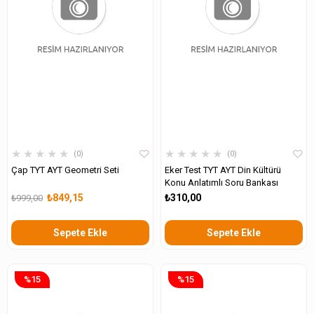
★
★
★
★
★
★
★
★
★
★
0
0
Çap TYT AYT Geometri Seti
Eker Test TYT AYT Din Kültürü
Konu Anlatımlı Soru Bankası
₺849,15
₺310,00
₺999,00
Sepete Ekle
Sepete Ekle
%15
%15