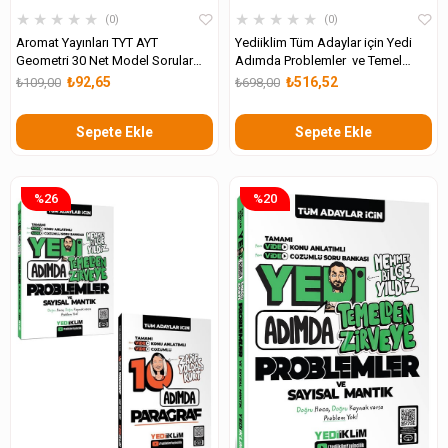
★
★
★
★
★
★
★
★
★
★
0
0
Aromat Yayınları TYT AYT
Yediiklim Tüm Adaylar için Yedi
Geometri 30 Net Model Sorular
Adımda Problemler ve Temel
Soru Bankası
Matematik Konu Anlatımlı Video
₺92,65
₺516,52
₺109,00
₺698,00
Çözümlü Soru Bankası
Sepete Ekle
Sepete Ekle
%26
%20