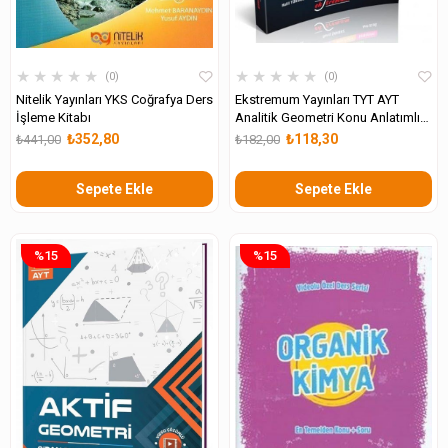
★
★
★
★
★
★
★
★
★
★
0
0
Nitelik Yayınları YKS Coğrafya Ders
Ekstremum Yayınları TYT AYT
İşleme Kitabı
Analitik Geometri Konu Anlatımlı
Soru Bankası
₺352,80
₺118,30
₺441,00
₺182,00
Sepete Ekle
Sepete Ekle
%15
%15