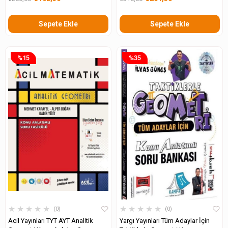
Sepete Ekle
Sepete Ekle
%15
%35
★
★
★
★
★
★
★
★
★
★
0
0
Acil Yayınları TYT AYT Analitik
Yargı Yayınları Tüm Adaylar İçin