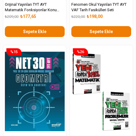
Orijinal Yayınları TYT AYT
Fenomen Okul Yayınları TYT AYT
Matematik Fonksiyonlar Konu
VAF Tarih Fasikülleri Seti
Anlatımlı Eğitim Seti
₺177,65
₺198,00
₺209,00
₺220,00
Sepete Ekle
Sepete Ekle
%15
%26