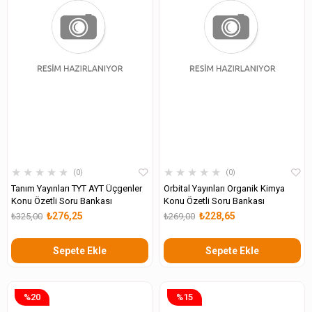
★
★
★
★
★
★
★
★
★
★
0
0
Tanım Yayınları TYT AYT Üçgenler
Orbital Yayınları Organik Kimya
Konu Özetli Soru Bankası
Konu Özetli Soru Bankası
₺276,25
₺228,65
₺325,00
₺269,00
Sepete Ekle
Sepete Ekle
%20
%15