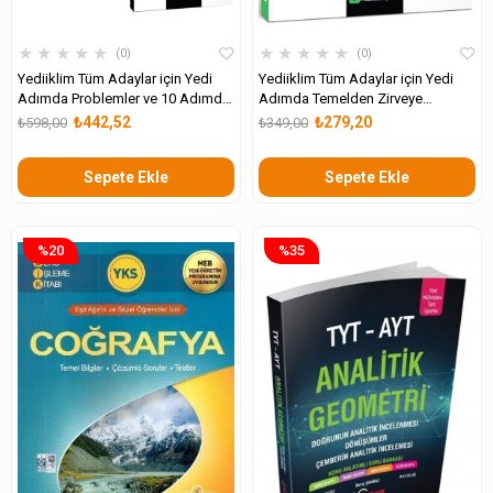
★
★
★
★
★
★
★
★
★
★
0
0
Yediiklim Tüm Adaylar için Yedi
Yediiklim Tüm Adaylar için Yedi
Adımda Problemler ve 10 Adımda
Adımda Temelden Zirveye
Paragraf Konu Anlatımlı Video
Problemler ve Sayısal Mantık
₺442,52
₺279,20
₺598,00
₺349,00
Çözümlü Soru Bankası
Video Konu Anlatımlı Video
Çözümlü Soru Bankası
Sepete Ekle
Sepete Ekle
%20
%35