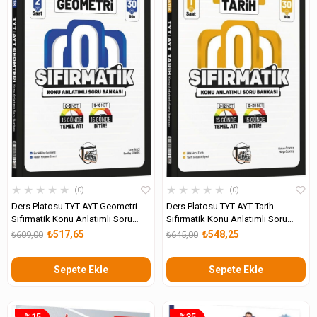
★
★
★
★
★
★
★
★
★
★
0
0
Ders Platosu TYT AYT Geometri
Ders Platosu TYT AYT Tarih
Sıfırmatik Konu Anlatımlı Soru
Sıfırmatik Konu Anlatımlı Soru
Bankası
Bankası
₺517,65
₺548,25
₺609,00
₺645,00
Sepete Ekle
Sepete Ekle
%15
%35