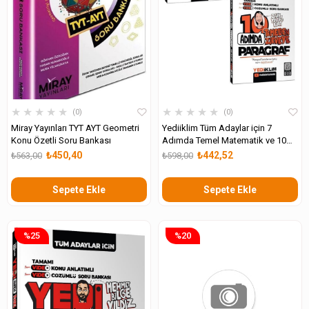
★
★
★
★
★
★
★
★
★
★
0
0
Miray Yayınları TYT AYT Geometri
Yediiklim Tüm Adaylar için 7
Konu Özetli Soru Bankası
Adımda Temel Matematik ve 10
Adımda Paragraf Konu Anlatımlı
₺450,40
₺442,52
₺563,00
₺598,00
Video Çözümlü Soru Bankası
Sepete Ekle
Sepete Ekle
%25
%20