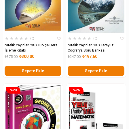
★
★
★
★
★
★
★
★
★
★
0
0
Nitelik Yayınları YKS Türkçe Ders
Nitelik Yayınları YKS Tersyüz
İşleme Kitabı
Coğrafya Soru Bankası
₺300,00
₺197,60
₺375,00
₺247,00
Sepete Ekle
Sepete Ekle
%20
%26