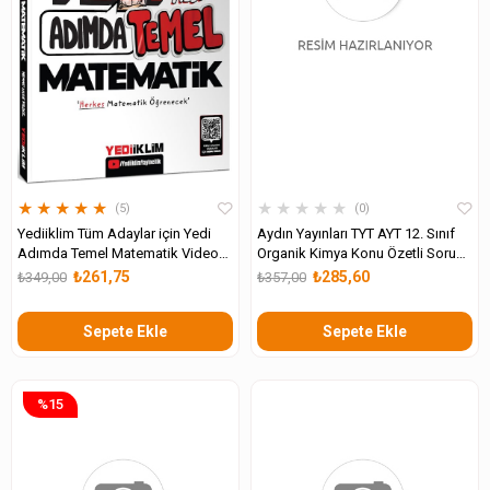
★
★
★
★
★
★
★
★
★
★
5
0
Yediiklim Tüm Adaylar için Yedi
Aydın Yayınları TYT AYT 12. Sınıf
Adımda Temel Matematik Video
Organik Kimya Konu Özetli Soru
Konu Anlatımlı Video Çözümlü
Bankası
₺261,75
₺285,60
₺349,00
₺357,00
Soru Bankası
Sepete Ekle
Sepete Ekle
%15