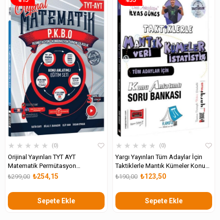
★
★
★
★
★
★
★
★
★
★
0
0
Orijinal Yayınları TYT AYT
Yargı Yayınları Tüm Adaylar İçin
Matematik Permütasyon
Taktiklerle Mantık Kümeler Konu
Kombinasyon Binom Olasılık
Anlatımlı Soru Bankası
₺254,15
₺123,50
₺299,00
₺190,00
Konu Anlatımlı Eğitim Seti
Sepete Ekle
Sepete Ekle