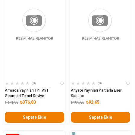
★
★
★
★
★
★
★
★
★
★
0
0
Armada Yayınları TYT AYT
Altyapı Yayınları Kartlarla Eser
Geometri Temel Seviye
Sanatçı
₺376,80
₺92,65
₺471,00
₺109,00
Sepete Ekle
Sepete Ekle