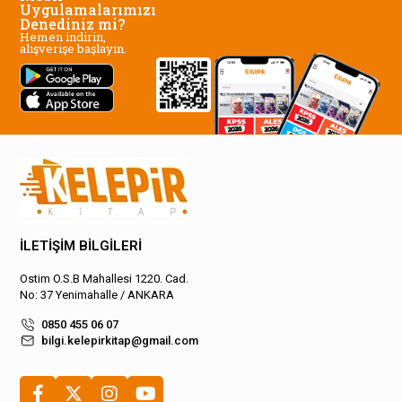
Uygulamalarımızı
Denediniz mi?
Hemen indirin,
alışverişe başlayın.
İLETİŞİM BİLGİLERİ
Ostim O.S.B Mahallesi 1220. Cad.
No: 37 Yenimahalle / ANKARA
0850 455 06 07
bilgi.kelepirkitap@gmail.com