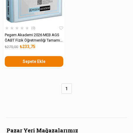
★
★
★
★
★
0
Pegem Akademi 2026 MEB AGS
ÖABT Fizik Öğretmenliği Tamamı
Çözümlü Çıkmış Sorular
₺233,75
₺275,00
Sepete Ekle
1
Pazar Yeri Mağazalarımız