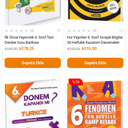
★
★
★
★
★
★
★
★
★
★
0
0
İlk Önce Yayıncılık 6. Sınıf Tüm
Hız Yayınları 6. Sınıf Sosyal Bilgiler
Dersler Soru Bankası
30 Haftalık Kazanım Denemeleri
₺378,25
₺315,00
₺445,00
₺350,00
Sepete Ekle
Sepete Ekle
%10