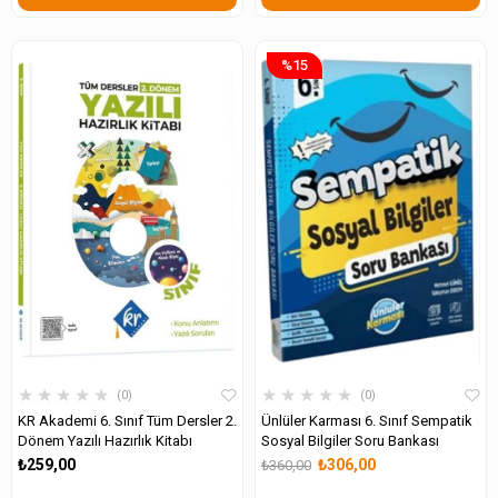
%15
★
★
★
★
★
★
★
★
★
★
0
0
KR Akademi 6. Sınıf Tüm Dersler 2.
Ünlüler Karması 6. Sınıf Sempatik
Dönem Yazılı Hazırlık Kitabı
Sosyal Bilgiler Soru Bankası
₺259,00
₺306,00
₺360,00