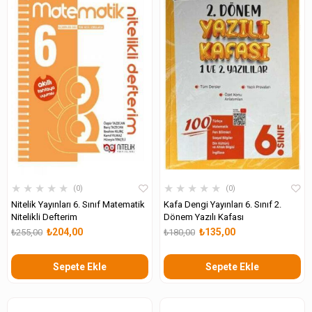
★
★
★
★
★
★
★
★
★
★
0
0
Nitelik Yayınları 6. Sınıf Matematik
Kafa Dengi Yayınları 6. Sınıf 2.
Nitelikli Defterim
Dönem Yazılı Kafası
₺204,00
₺135,00
₺255,00
₺180,00
Sepete Ekle
Sepete Ekle