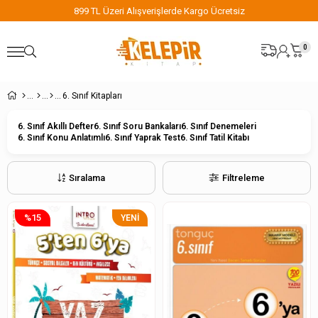
899 TL Üzeri Alışverişlerde Kargo Ücretsiz
0
6. Sınıf Kitapları
6. Sınıf Akıllı Defter
6. Sınıf Soru Bankaları
6. Sınıf Denemeleri
6. Sınıf Konu Anlatımlı
6. Sınıf Yaprak Test
6. Sınıf Tatil Kitabı
Sıralama
Filtreleme
%15
YENI
ÜRÜN