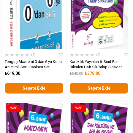
★
★
★
★
★
★
★
★
★
★
0
0
Tonguç Akademi 0 dan 6 ya Konu
Karekök Yayınları 6. Sınıf Fen
Anlatımlı Soru Bankası Seti
Bilimleri Haftalık Takip Sınavları
₺619,00
₺378,00
₺540,00
Sepete Ekle
Sepete Ekle
%30
%30