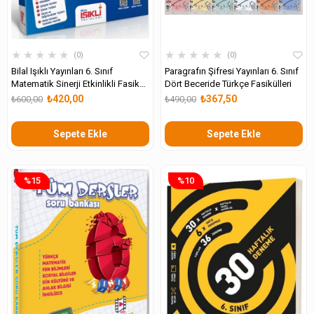
★
★
★
★
★
★
★
★
★
★
0
0
Bilal Işıklı Yayınları 6. Sınıf
Paragrafın Şifresi Yayınları 6. Sınıf
Matematik Sinerji Etkinlikli Fasikül
Dört Beceride Türkçe Fasikülleri
Seti
₺420,00
₺367,50
₺600,00
₺490,00
Sepete Ekle
Sepete Ekle
%15
%10