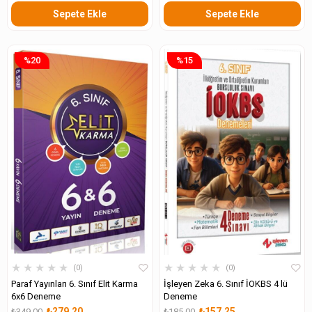
Sepete Ekle
Sepete Ekle
%20
%15
★
★
★
★
★
★
★
★
★
★
0
0
Paraf Yayınları 6. Sınıf Elit Karma
İşleyen Zeka 6. Sınıf İOKBS 4 lü
6x6 Deneme
Deneme
₺279,20
₺157,25
₺349,00
₺185,00