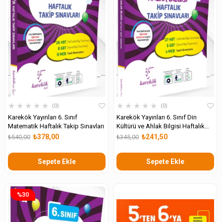
★
★
★
★
★
★
★
★
★
★
0
0
Karekök Yayınları 6. Sınıf
Karekök Yayınları 6. Sınıf Din
Matematik Haftalık Takip Sınavları
Kültürü ve Ahlak Bilgisi Haftalık
Takip Sınavları
₺378,00
₺241,50
₺540,00
₺345,00
Sepete Ekle
Sepete Ekle
%30