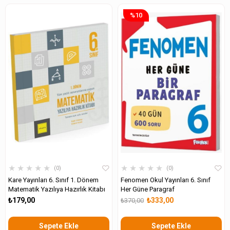
%10
★
★
★
★
★
★
★
★
★
★
0
0
Kare Yayınları 6. Sınıf 1. Dönem
Fenomen Okul Yayınları 6. Sınıf
Matematik Yazılıya Hazırlık Kitabı
Her Güne Paragraf
₺179,00
₺333,00
₺370,00
Sepete Ekle
Sepete Ekle