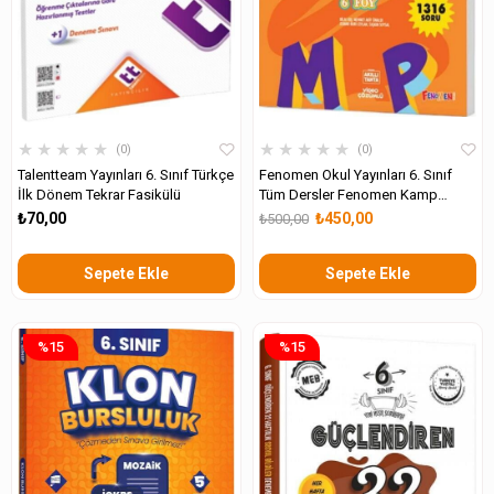
★
★
★
★
★
★
★
★
★
★
0
0
Talentteam Yayınları 6. Sınıf Türkçe
Fenomen Okul Yayınları 6. Sınıf
İlk Dönem Tekrar Fasikülü
Tüm Dersler Fenomen Kamp
Kitabı
₺70,00
₺450,00
₺500,00
Sepete Ekle
Sepete Ekle
%15
%15