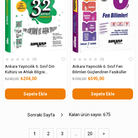
★
★
★
★
★
★
★
★
★
★
0
0
Ankara Yayıncılık 6. Sınıf Din
Ankara Yayıncılık 6. Sınıf Fen
Kültürü ve Ahlak Bilgisi
Bilimleri Güçlendiren Fasiküller
Güçlendiren 32 Haftalık Kazanım
₺204,00
₺595,00
₺240,00
₺700,00
Denemeleri
Sepete Ekle
Sepete Ekle
Kalan ürün sayısı :
675
Sonraki Sayfa
1
2
3
...
20
>