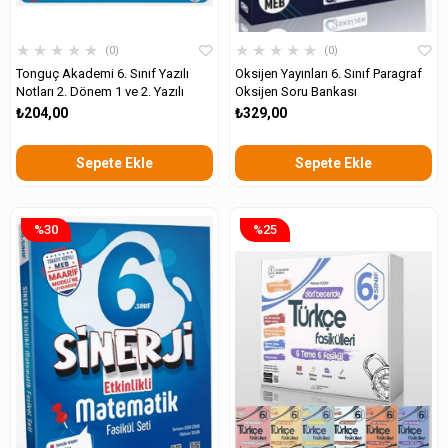
★
★
★
★
★
★
★
★
★
★
0
0
Tonguç Akademi 6. Sınıf Yazılı
Oksijen Yayınları 6. Sınıf Paragraf
Notları 2. Dönem 1 ve 2. Yazılı
Oksijen Soru Bankası
₺204,00
₺329,00
Sepete Ekle
Sepete Ekle
%30
%25