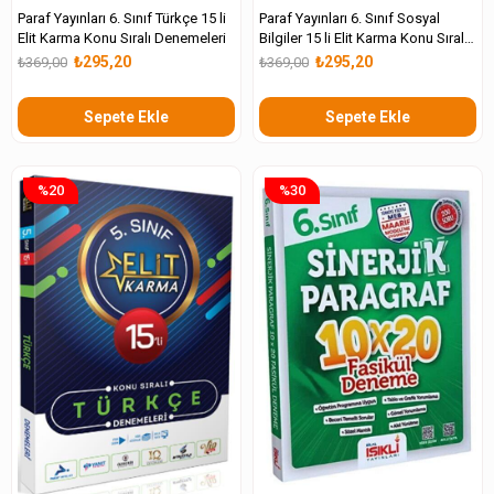
Paraf Yayınları 6. Sınıf Türkçe 15 li
Paraf Yayınları 6. Sınıf Sosyal
Elit Karma Konu Sıralı Denemeleri
Bilgiler 15 li Elit Karma Konu Sıralı
Denemeleri
₺295,20
₺295,20
₺369,00
₺369,00
Sepete Ekle
Sepete Ekle
%20
%30