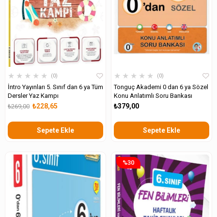
★
★
★
★
★
★
★
★
★
★
0
0
İntro Yayınları 5. Sınıf dan 6 ya Tüm
Tonguç Akademi 0 dan 6 ya Sözel
Dersler Yaz Kampı
Konu Anlatımlı Soru Bankası
₺228,65
₺379,00
₺269,00
Sepete Ekle
Sepete Ekle
%30