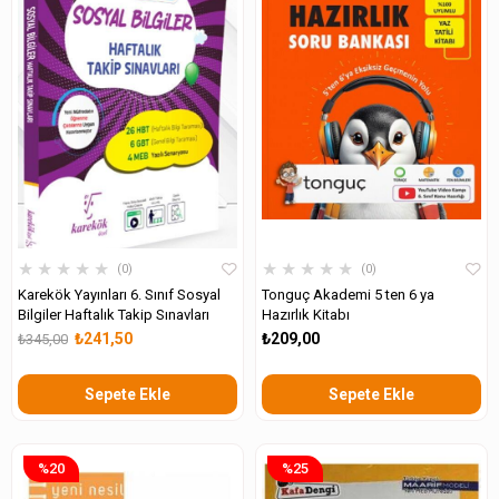
★
★
★
★
★
★
★
★
★
★
0
0
Karekök Yayınları 6. Sınıf Sosyal
Tonguç Akademi 5 ten 6 ya
Bilgiler Haftalık Takip Sınavları
Hazırlık Kitabı
₺241,50
₺209,00
₺345,00
Sepete Ekle
Sepete Ekle
%20
%25