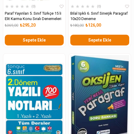
★
★
★
★
★
★
★
★
★
★
0
0
Paraf Yayınları 5. Sınıf Türkçe 15 li
Bilal Işıklı 6. Sınıf Sinerjik Paragraf
Elit Karma Konu Sıralı Denemeleri
10x20 Deneme
₺295,20
₺126,00
₺369,00
₺180,00
Sepete Ekle
Sepete Ekle