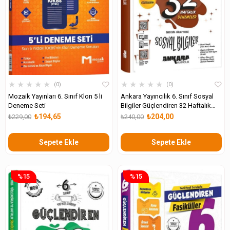
★
★
★
★
★
★
★
★
★
★
0
0
Mozaik Yayınları 6. Sınıf Klon 5 li
Ankara Yayıncılık 6. Sınıf Sosyal
Deneme Seti
Bilgiler Güçlendiren 32 Haftalık
Kazanım Denemeleri
₺194,65
₺204,00
₺229,00
₺240,00
Sepete Ekle
Sepete Ekle
%15
%15