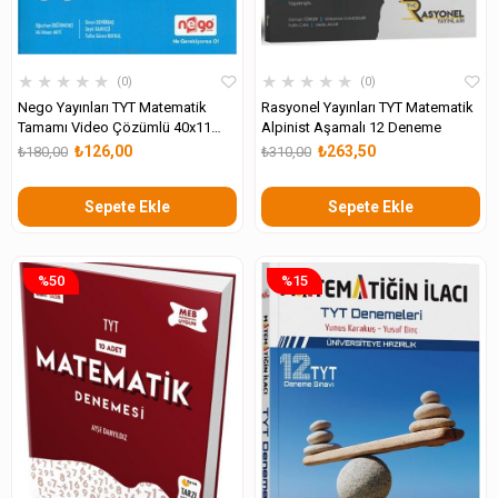
★
★
★
★
★
★
★
★
★
★
0
0
Nego Yayınları TYT Matematik
Rasyonel Yayınları TYT Matematik
Tamamı Video Çözümlü 40x11
Alpinist Aşamalı 12 Deneme
Branş Denemeleri
₺126,00
₺263,50
₺180,00
₺310,00
Sepete Ekle
Sepete Ekle
%50
%15