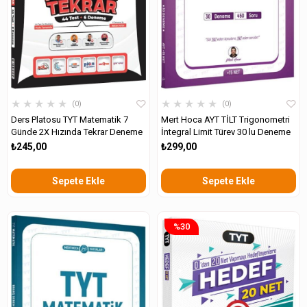
★
★
★
★
★
★
★
★
★
★
0
0
Ders Platosu TYT Matematik 7
Mert Hoca AYT TİLT Trigonometri
Günde 2X Hızında Tekrar Deneme
İntegral Limit Türev 30 lu Deneme
₺245,00
₺299,00
Sepete Ekle
Sepete Ekle
%30