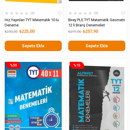
★
★
★
★
★
★
★
★
★
★
0
0
Hız Yayınları TYT Matematik 10 lu
Birey PLE TYT Matematik Geometri
Deneme
12 li Branş Denemeleri
₺225,00
₺207,90
₺250,00
₺297,00
Sepete Ekle
Sepete Ekle
%30
%15