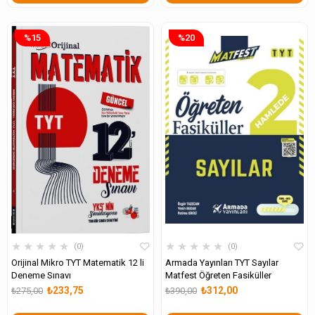
%15
%20
★
★
★
★
★
★
★
★
★
★
0
0
Orijinal Mikro TYT Matematik 12 li
Armada Yayınları TYT Sayılar
Deneme Sınavı
Matfest Öğreten Fasiküller
₺233,75
₺312,00
₺275,00
₺390,00