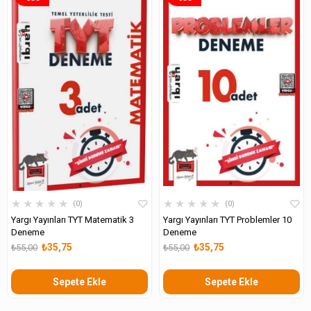
★
★
★
★
★
★
★
★
★
★
0
0
Yargı Yayınları TYT Matematik 3
Yargı Yayınları TYT Problemler 10
Deneme
Deneme
₺35,75
₺35,75
₺55,00
₺55,00
Sepete Ekle
Sepete Ekle