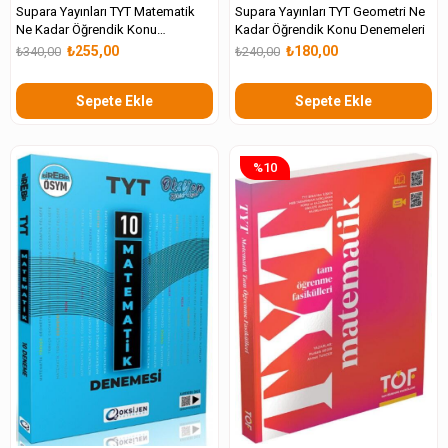
Supara Yayınları TYT Matematik
Supara Yayınları TYT Geometri Ne
Ne Kadar Öğrendik Konu
Kadar Öğrendik Konu Denemeleri
Denemeleri
₺255,00
₺180,00
₺340,00
₺240,00
Sepete Ekle
Sepete Ekle
%10