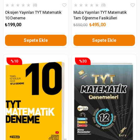
★
★
★
★
★
★
★
★
★
★
0
0
Oksijen Yayınları TYT Matematik
Muba Yayınları TYT Matematik
10 Deneme
Tam Öğrenme Fasikülleri
₺199,00
₺495,00
₺550,00
Sepete Ekle
Sepete Ekle
%10
%30