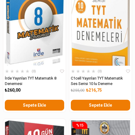
★
★
★
★
★
★
★
★
★
★
0
0
İrde Yayınları TYT Matematik 8
C1cell Yayınları TYT Matematik
Denemesi
Ses Serisi 10 lu Deneme
₺260,00
₺216,75
₺255,00
Sepete Ekle
Sepete Ekle
%15