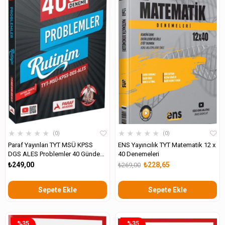
★
★
★
★
★
★
★
★
★
★
0
0
Paraf Yayınları TYT MSÜ KPSS
ENS Yayıncılık TYT Matematik 12 x
DGS ALES Problemler 40 Günde
40 Denemeleri
Deneme Rutinim
₺249,00
₺228,65
₺269,00
Sepete Ekle
Sepete Ekle
%35
%35