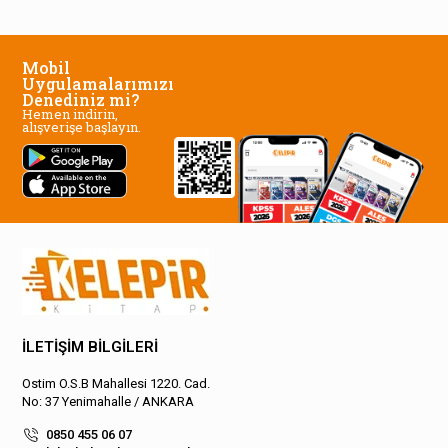
Mobil
Uygulamalarımızı
Denediniz mi?
Hemen indirin,
alışverişe başlayın.
İLETİŞİM BİLGİLERİ
Ostim O.S.B Mahallesi 1220. Cad.
No: 37 Yenimahalle / ANKARA
0850 455 06 07