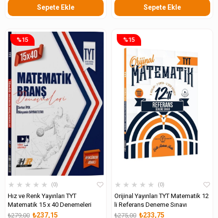
Sepete Ekle
Sepete Ekle
%15
%15
★
★
★
★
★
★
★
★
★
★
0
0
Hız ve Renk Yayınları TYT
Orijinal Yayınları TYT Matematik 12
Matematik 15 x 40 Denemeleri
li Referans Deneme Sınavı
₺237,15
₺233,75
₺279,00
₺275,00