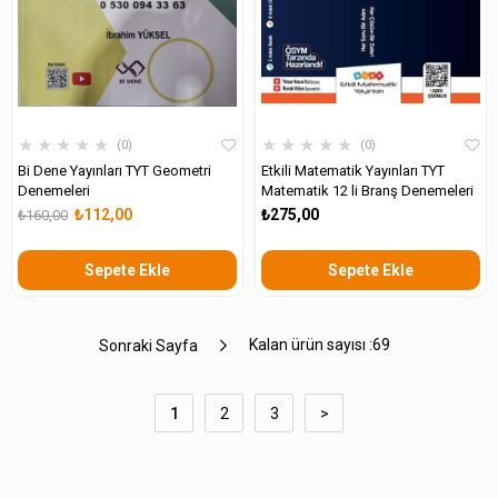
★
★
★
★
★
★
★
★
★
★
0
0
Bi Dene Yayınları TYT Geometri
Etkili Matematik Yayınları TYT
Denemeleri
Matematik 12 li Branş Denemeleri
₺112,00
₺275,00
₺160,00
Sepete Ekle
Sepete Ekle
Kalan ürün sayısı :
69
Sonraki Sayfa
1
2
3
>