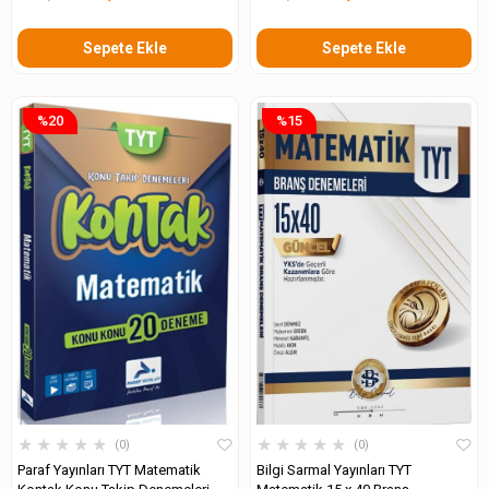
Sepete Ekle
Sepete Ekle
%20
%15
★
★
★
★
★
★
★
★
★
★
0
0
Paraf Yayınları TYT Matematik
Bilgi Sarmal Yayınları TYT