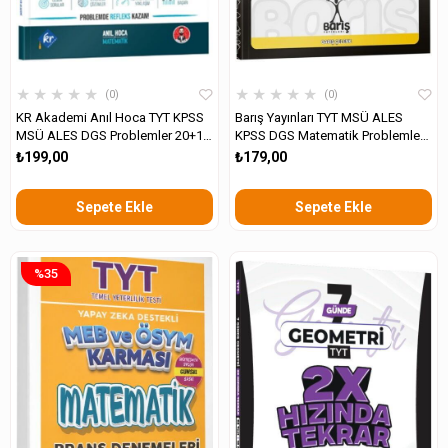
★
★
★
★
★
★
★
★
★
★
0
0
KR Akademi Anıl Hoca TYT KPSS
Barış Yayınları TYT MSÜ ALES
MSÜ ALES DGS Problemler 20+1
KPSS DGS Matematik Problemler
Deneme
Konu Denemeleri
₺199,00
₺179,00
Sepete Ekle
Sepete Ekle
%35