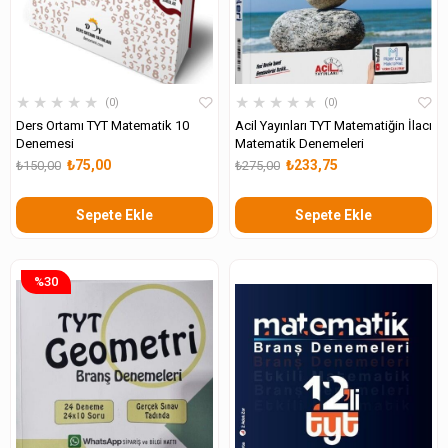
★
★
★
★
★
★
★
★
★
★
0
0
Ders Ortamı TYT Matematik 10
Acil Yayınları TYT Matematiğin İlacı
Denemesi
Matematik Denemeleri
₺75,00
₺233,75
₺150,00
₺275,00
Sepete Ekle
Sepete Ekle
%30