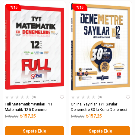
%15
%15
★
★
★
★
★
★
★
★
★
★
0
0
Full Matematik Yayınları TYT
Orijinal Yayınları TYT Sayılar
Matematik 12 li Deneme
Denemetre 30 lu Konu Denemesi
₺157,25
₺157,25
₺185,00
₺185,00
Sepete Ekle
Sepete Ekle