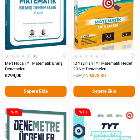
★
★
★
★
★
★
★
★
★
★
0
0
Mert Hoca TYT Matematik Branş
IQ Yayınları TYT Matematik Hedef
Denemeleri
20 Net Denemeleri
₺299,00
₺328,30
₺469,00
Sepete Ekle
Sepete Ekle
%15
%10