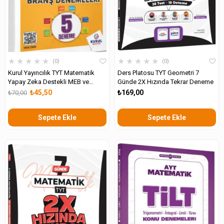
★
★
★
★
★
★
★
★
★
★
0
0
Kurul Yayıncılık TYT Matematik
Ders Platosu TYT Geometri 7
Yapay Zeka Destekli MEB ve
Günde 2X Hızında Tekrar Deneme
ÖSYM Karması 5 li Branş
₺45,50
₺169,00
₺70,00
Denemeleri
Sepete Ekle
Sepete Ekle