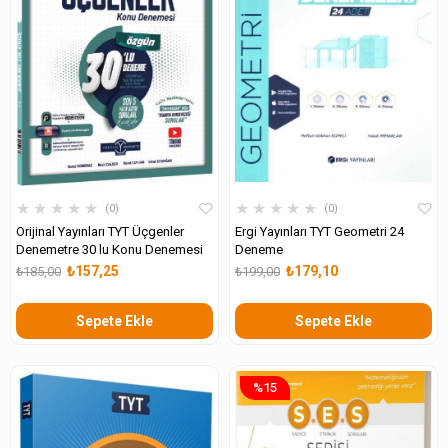
★
★
★
★
★
★
★
★
★
★
0
0
Orijinal Yayınları TYT Üçgenler
Ergi Yayınları TYT Geometri 24
Denemetre 30 lu Konu Denemesi
Deneme
₺157,25
₺179,10
₺185,00
₺199,00
Sepete Ekle
Sepete Ekle
%15