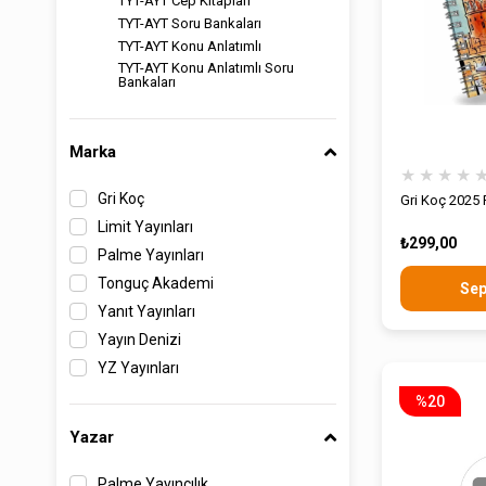
TYT-AYT Cep Kitapları
TYT-AYT Soru Bankaları
TYT-AYT Konu Anlatımlı
TYT-AYT Konu Anlatımlı Soru
Bankaları
Marka
★
★
★
★
Gri Koç
Gri Koç 2025 
Limit Yayınları
₺299,00
Palme Yayınları
Tonguç Akademi
Sep
Yanıt Yayınları
Yayın Denizi
YZ Yayınları
%20
Yazar
Palme Yayıncılık