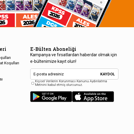
eri
E-Bülten Aboneliği
Kampanya ve fırsatlardan haberdar olmak için
şulları
e-bültenimize kayıt olun!
at Koşulları
KAYDOL
sı
Kişisel Verilerin Korunması Kanunu Aydınlatma
Metnini kabul etmiş olursunuz.