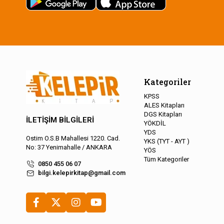
Kategoriler
KPSS
ALES Kitapları
DGS Kitapları
İLETİŞİM BİLGİLERİ
YÖKDİL
YDS
Ostim O.S.B Mahallesi 1220. Cad.
YKS (TYT - AYT )
No: 37 Yenimahalle / ANKARA
YÖS
Tüm Kategoriler
0850 455 06 07
bilgi.kelepirkitap@gmail.com