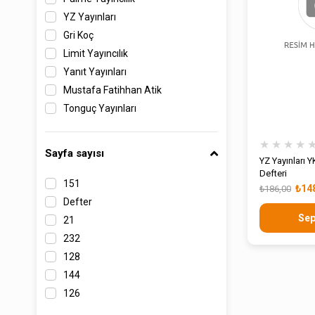
YZ Yayınları
Gri Koç
Limit Yayıncılık
Yanıt Yayınları
Mustafa Fatihhan Atik
Tonguç Yayınları
★
★
★
★
Sayfa sayısı
YZ Yayınları 
Defteri
151
₺14
₺186,00
Defter
Sep
21
232
128
144
126