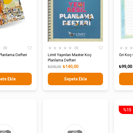
★
★
★
★
★
★
★
★
0
0
Planlama Defteri
Limit Yayınları Master Koç
Gri Koç 
Planlama Defteri
₺140,00
₺99,00
₺200,00
ete Ekle
Sepete Ekle
%15