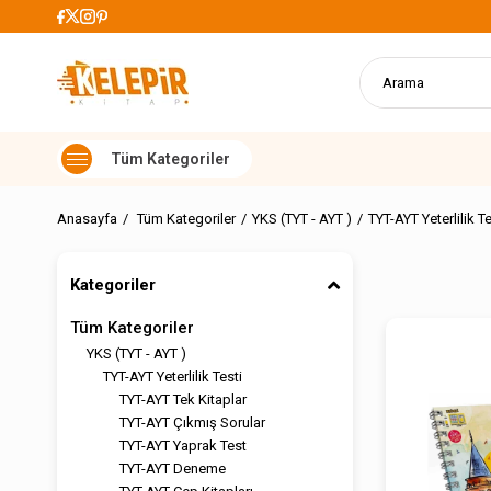
 Alışverişlerde Kargo Ücretsiz
Anasayfa
Tüm Kategoriler
YKS (TYT - AYT )
TYT-AYT Yeterlilik Te
Kategoriler
Tüm Kategoriler
YKS (TYT - AYT )
TYT-AYT Yeterlilik Testi
TYT-AYT Tek Kitaplar
TYT-AYT Çıkmış Sorular
TYT-AYT Yaprak Test
TYT-AYT Deneme