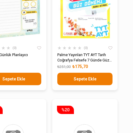
★
★
★
★
★
★
★
★
0
0
Günlük Planlayıcı
Palme Yayınları TYT AYT Tarih
Coğrafya Felsefe 7 Günde Güz
Dönemi Soru Kitabı
₺175,70
₺251,00
Sepete Ekle
Sepete Ekle
%20