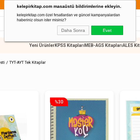
899 TL Üzeri Alışverişlerde Kargo Ücretsiz
kelepirkitap.com masaüstü bildirimlerine ekleyin.
kelepirkitap.com özel fırsatlardan ve güncel kampanyalardan
haberiniz olsun ister misiniz?
Daha Sonra
Evet
Yeni Ürünler
KPSS Kitapları
MEB-AGS Kitapları
ALES Kit
sti
TYT-AYT Tek Kitaplar
%30