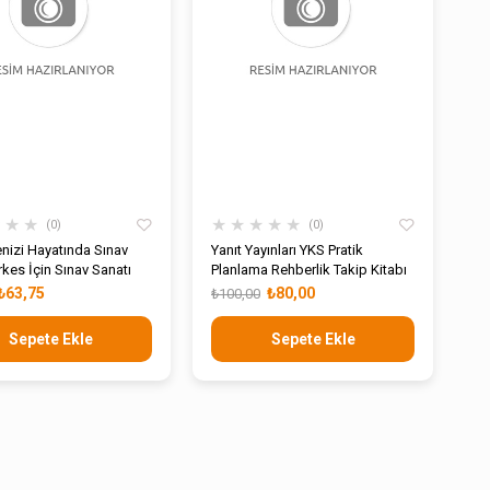
★
★
★
★
★
★
★
★
0
0
nizi Hayatında Sınav
Yanıt Yayınları YKS Pratik
kes İçin Sınav Sanatı
Planlama Rehberlik Takip Kitabı
₺63,75
₺80,00
₺100,00
Sepete Ekle
Sepete Ekle