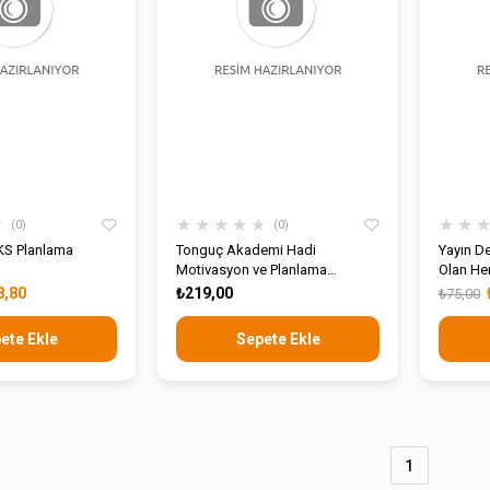
★
★
★
★
★
★
★
★
0
0
YKS Planlama
Tonguç Akademi Hadi
Yayın De
Motivasyon ve Planlama
Olan Her
Rehberim
8,80
₺219,00
₺75,00
ete Ekle
Sepete Ekle
1