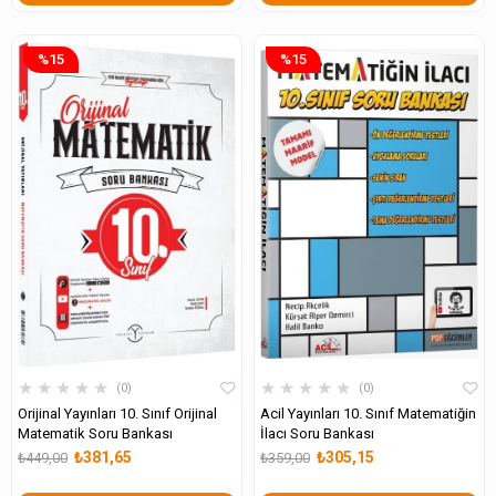
%15
%15
★
★
★
★
★
★
★
★
★
★
0
0
Orijinal Yayınları 10. Sınıf Orijinal
Acil Yayınları 10. Sınıf Matematiğin
Matematik Soru Bankası
İlacı Soru Bankası
₺381,65
₺305,15
₺449,00
₺359,00