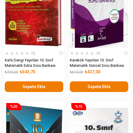
★
★
★
★
★
★
★
★
★
★
0
0
Kafa Dengi Yayınları 10. Sınıf
Karekök Yayınları 10. Sınıf
Matematik Extra Soru Bankası
Matematik Güncel Soru Bankası
₺543,75
₺427,00
₺725,00
₺610,00
Sepete Ekle
Sepete Ekle
%20
%15