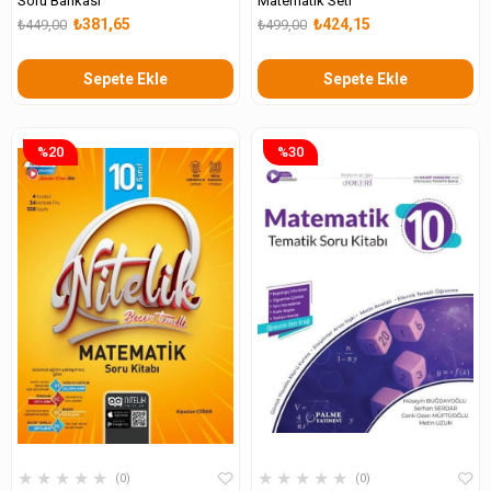
Soru Bankası
Matematik Seti
₺381,65
₺424,15
₺449,00
₺499,00
Sepete Ekle
Sepete Ekle
%20
%30
★
★
★
★
★
★
★
★
★
★
0
0