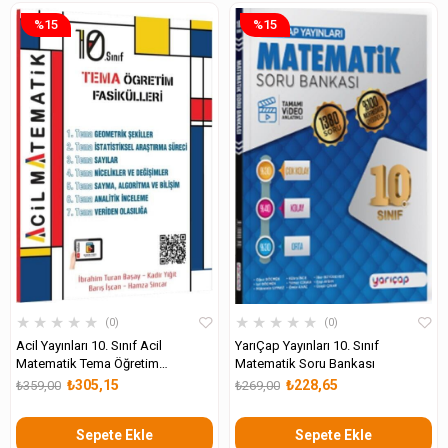
%15
%15
★
★
★
★
★
★
★
★
★
★
0
0
Acil Yayınları 10. Sınıf Acil
YarıÇap Yayınları 10. Sınıf
Matematik Tema Öğretim
Matematik Soru Bankası
Fasikülleri
₺305,15
₺228,65
₺359,00
₺269,00
Sepete Ekle
Sepete Ekle