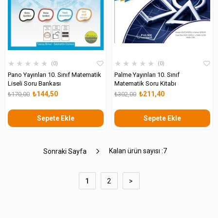
★
★
★
★
★
★
★
★
★
★
0
0
Pano Yayınları 10. Sınıf Matematik
Palme Yayınları 10. Sınıf
Liseli Soru Bankası
Matematik Soru Kitabı
₺144,50
₺211,40
₺170,00
₺302,00
Sepete Ekle
Sepete Ekle
Kalan ürün sayısı :
7
Sonraki Sayfa
1
2
>