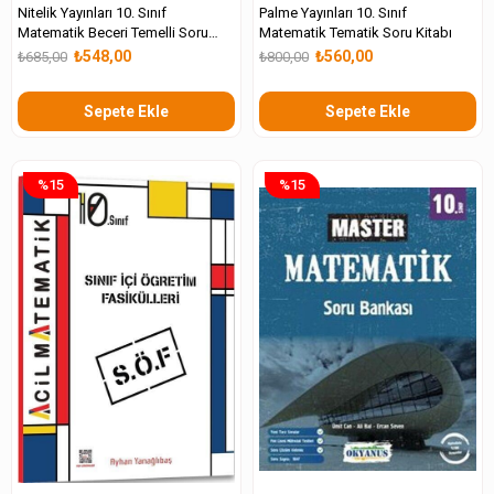
Nitelik Yayınları 10. Sınıf
Palme Yayınları 10. Sınıf
Matematik Beceri Temelli Soru
Matematik Tematik Soru Kitabı
Kitabı
₺548,00
₺560,00
₺685,00
₺800,00
Sepete Ekle
Sepete Ekle
%15
%15