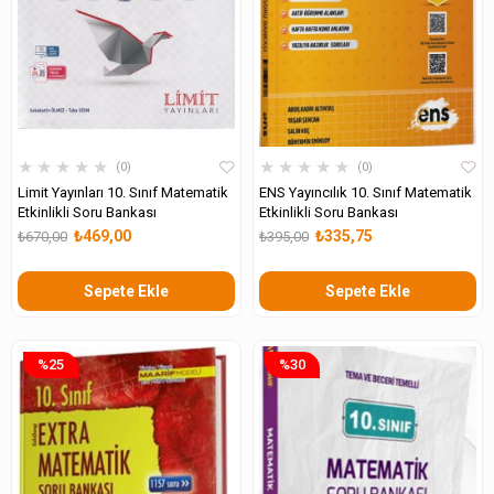
★
★
★
★
★
★
★
★
★
★
0
0
Limit Yayınları 10. Sınıf Matematik
ENS Yayıncılık 10. Sınıf Matematik
Etkinlikli Soru Bankası
Etkinlikli Soru Bankası
₺469,00
₺335,75
₺670,00
₺395,00
Sepete Ekle
Sepete Ekle
%25
%30