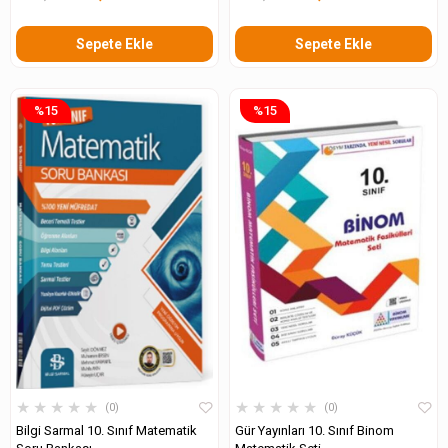
Sepete Ekle
Sepete Ekle
%15
%15
★
★
★
★
★
★
★
★
★
★
0
0
Bilgi Sarmal 10. Sınıf Matematik
Gür Yayınları 10. Sınıf Binom