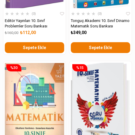
★
★
★
★
★
★
★
★
★
★
0
0
Editör Yayınları 10. Sınıf
Tonguç Akademi 10. Sınıf Dinamo
Problemler Soru Bankası
Matematik Soru Bankası
₺112,00
₺349,00
₺160,00
Sepete Ekle
Sepete Ekle
%30
%15