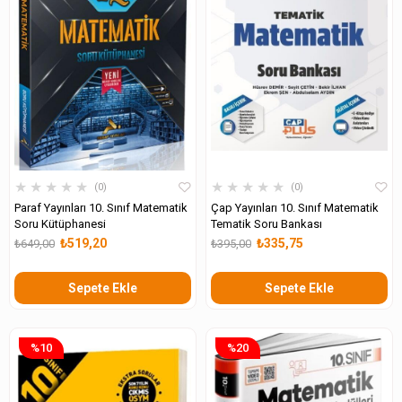
★
★
★
★
★
★
★
★
★
★
0
0
Paraf Yayınları 10. Sınıf Matematik
Çap Yayınları 10. Sınıf Matematik
Soru Kütüphanesi
Tematik Soru Bankası
₺519,20
₺335,75
₺649,00
₺395,00
Sepete Ekle
Sepete Ekle
%10
%20