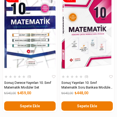
★
★
★
★
★
★
★
★
★
★
0
0
Sonuç Derece Yayınları 10. Sınıf
Sonuç Yayınları 10. Sınıf
Matematik Modüler Set
Matematik Soru Bankası Modüler
Set
₺459,00
₺448,00
₺540,00
₺640,00
Sepete Ekle
Sepete Ekle