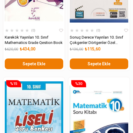
★
★
★
★
★
★
★
★
★
★
0
0
Karekök Yayınları 10. Sınıf
Sonuç Derece Yayınları 10. Sınıf
Mathematics Grade Qestion Book
Çokgenler Dörtgenler Özel
Dörtgenler Prizma ve Piramit Soru
₺434,00
₺115,60
₺620,00
₺136,00
Kitapçığı
Sepete Ekle
Sepete Ekle
%15
%30