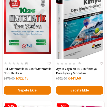
★
★
★
★
★
★
★
★
★
★
0
0
Full Matematik 10. Sınıf Matematik
Aydın Yayınları 10. Sınıf Kimya
Soru Bankası
Ders İşleyiş Modülleri
₺322,15
₺441,60
₺379,00
₺552,00
Sepete Ekle
Sepete Ekle
%15
%30