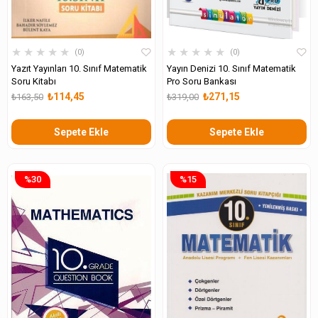
★
★
★
★
★
★
★
★
★
★
0
0
Yazıt Yayınları 10. Sınıf Matematik
Yayın Denizi 10. Sınıf Matematik
Soru Kitabı
Pro Soru Bankası
₺114,45
₺271,15
₺163,50
₺319,00
Sepete Ekle
Sepete Ekle
%30
%15