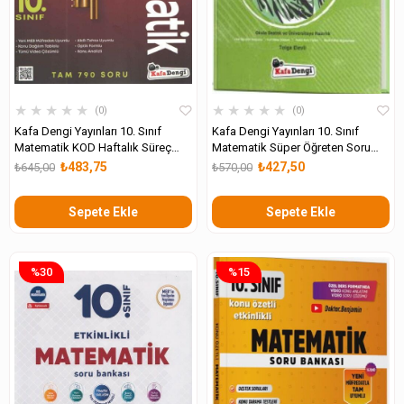
★
★
★
★
★
★
★
★
★
★
0
0
Kafa Dengi Yayınları 10. Sınıf
Kafa Dengi Yayınları 10. Sınıf
Matematik KOD Haftalık Süreç
Matematik Süper Öğreten Soru
Uygulamaları
Bankası
₺483,75
₺427,50
₺645,00
₺570,00
Sepete Ekle
Sepete Ekle
%30
%15