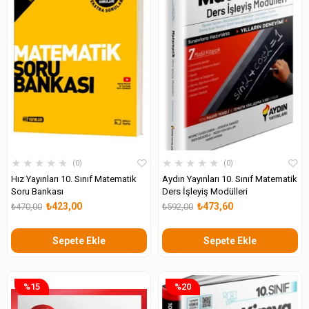
★
★
★
★
★
★
★
★
★
★
0
0
Hız Yayınları 10. Sınıf Matematik
Aydın Yayınları 10. Sınıf Matematik
Soru Bankası
Ders İşleyiş Modülleri
₺423,00
₺473,60
₺470,00
₺592,00
Sepete Ekle
Sepete Ekle
%15
%20