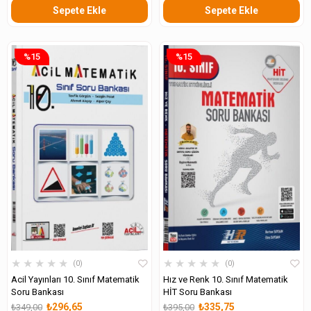
Sepete Ekle
Sepete Ekle
%15
%15
★
★
★
★
★
★
★
★
★
★
0
0
Acil Yayınları 10. Sınıf Matematik
Hız ve Renk 10. Sınıf Matematik
Soru Bankası
HİT Soru Bankası
₺296,65
₺335,75
₺349,00
₺395,00