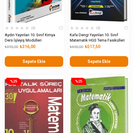
★
★
★
★
★
★
★
★
★
★
0
0
Aydın Yayınları 10. Sınıf Kimya
Kafa Dengi Yayınları 10. Sınıf
Ders İşleyiş Modülleri
Matematik HGS Tema Fasikülleri
₺316,00
₺517,50
₺395,00
₺690,00
Sepete Ekle
Sepete Ekle
%25
%25