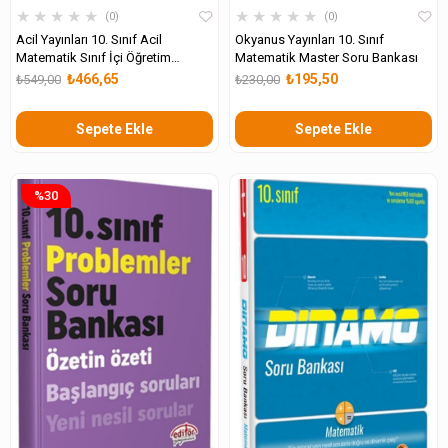
★
★
★
★
★
★
★
★
★
★
0
0
Acil Yayınları 10. Sınıf Acil
Okyanus Yayınları 10. Sınıf
Matematik Sınıf İçi Öğretim
Matematik Master Soru Bankası
Fasikülleri
₺466,65
₺195,50
₺549,00
₺230,00
Sepete Ekle
Sepete Ekle
%30