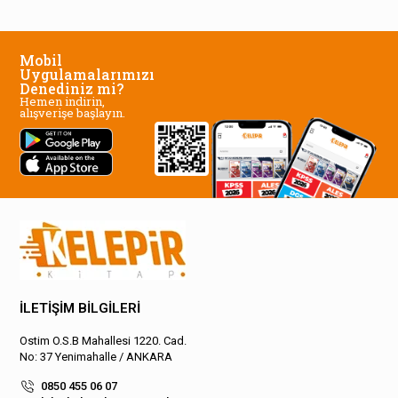
Mobil
Uygulamalarımızı
Denediniz mi?
Hemen indirin,
alışverişe başlayın.
İLETİŞİM BİLGİLERİ
Ostim O.S.B Mahallesi 1220. Cad.
No: 37 Yenimahalle / ANKARA
0850 455 06 07