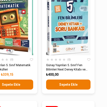
★
★
★
★
★
★
★
★
0
0
ınları 5. Sınıf Matematik
Günay Yayınları 5. Sınıf Fen
külleri
Bilimleri Next Deney Kitabı ve
Soru Bankası
₺339,15
₺400,00
Sepete Ekle
Sepete Ekle