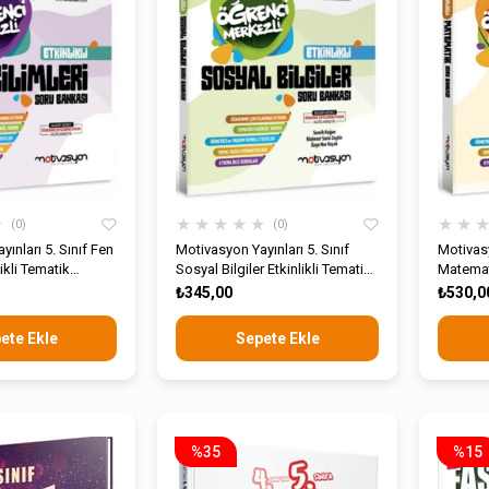
★
★
★
★
★
★
★
★
0
0
ınları 5. Sınıf Fen
Motivasyon Yayınları 5. Sınıf
Motivasy
likli Tematik
Sosyal Bilgiler Etkinlikli Tematik
Matemati
Bankası
Fasikül Soru Bankası
Fasikül
₺345,00
₺530,0
ete Ekle
Sepete Ekle
%35
%15