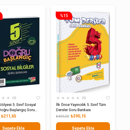
%15
★
★
★
★
★
★
★
★
0
0
tölyesi 5. Sınıf Sosyal
İlk Önce Yayıncılık 5. Sınıf Tüm
 Doğru Başlangıç Soru
Dersler Soru Bankası
₺211,65
₺390,15
₺459,00
Sepete Ekle
Sepete Ekle