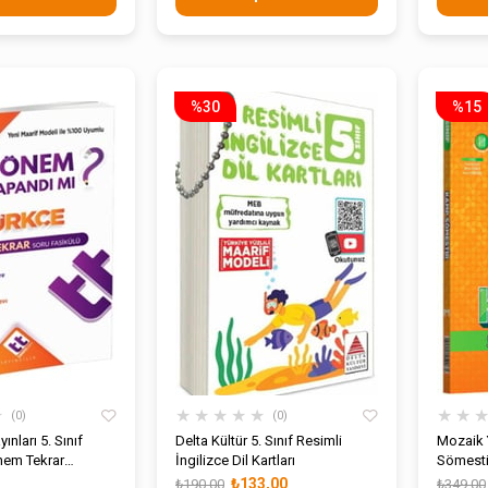
%30
%15
★
★
★
★
★
★
★
★
0
0
ınları 5. Sınıf
Delta Kültür 5. Sınıf Resimli
Mozaik Y
nem Tekrar
İngilizce Dil Kartları
Sömesti
₺133,00
₺190,00
₺349,00