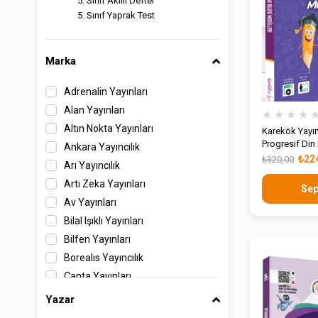
5. Sınıf Akıllı Defter
5. Sınıf Yaprak Test
Marka
Adrenalin Yayınları
Alan Yayınları
★
★
★
★
Altın Nokta Yayınları
Karekök Yayınl
Progresif Din
Ankara Yayıncılık
Bilgisi Modüll
₺22
₺320,00
Arı Yayıncılık
Artı Zeka Yayınları
Sep
Av Yayınları
Bilal Işıklı Yayınları
Bilfen Yayınları
Borealıs Yayıncılık
Çanta Yayınları
Delta Kültür Yayınevi
Yazar
Dikkat Atölyesi Yayınları