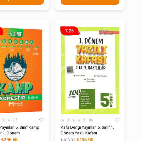
%25
★
★
★
★
★
★
★
★
0
0
ayınları 5. Sınıf Kamp
Kafa Dengi Yayınları 5. Sınıf 1.
r 1. Dönem
Dönem Yazılı Kafası
₺296,65
₺135,00
₺180,00