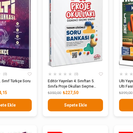
★
★
★
★
★
★
★
★
0
0
5. Sınıf Türkçe Soru
Editör Yayınları 4. Sınıftan 5.
Ulti Yay
Sınıfa Proje Okulları Seçme
Ulti Fasi
Sınavı Tamamı Çözümlü Soru
4,15
₺227,50
₺350,00
₺399,00
Bankası
ete Ekle
Sepete Ekle