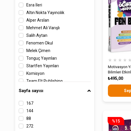
Esra İleri
Dinamo Yayınları
Altın Nokta Yayıncılık
Dizgi Kitap Yayınları
Alper Arslan
Editör Yayınları
Mehmet Ali Varışlı
Efx Akademi Yayınları
Salih Aytan
Eker Test Yayınları
Fenomen Okul
Faydalı Notlar Yayınları
Melek Çimen
Fenomen Okul Yayınları
Tonguç Yayınları
Günay Yayınları
★
★
★
★
Startfen Yayınları
Hız Yayınları
Motivasyon Yay
Bilimleri Etkin
Komisyon
Hiper Zeka
Fasikül Soru 
₺495,00
Team Elt Publishing
IQ Yayınları
Sercan Koçak
İlk Önce Yayınları
Sayfa sayısı
Sep
Örnek Akademi Yayınları
İsem Yayınları
167
Editör Yayıncılık
İşleyen Zeka Yayınları
144
İlay Aybala Yıldırım
Kafa Dengi Yayınları
88
Yağmur Toka Çilenk
Karekök Yayınları
%15
272
Alan Yayınları
Kurmay ELT