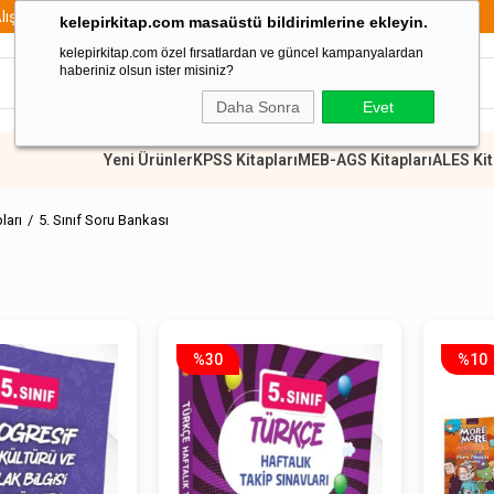
899 TL Üzeri Alışverişlerde Kargo Ücretsiz
kelepirkitap.com masaüstü bildirimlerine ekleyin.
kelepirkitap.com özel fırsatlardan ve güncel kampanyalardan
haberiniz olsun ister misiniz?
Daha Sonra
Evet
Yeni Ürünler
KPSS Kitapları
MEB-AGS Kitapları
ALES Kit
pları
5. Sınıf Soru Bankası
%30
%10