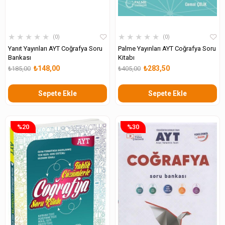
★
★
★
★
★
★
★
★
★
★
0
0
Yanıt Yayınları AYT Coğrafya Soru
Palme Yayınları AYT Coğrafya Soru
Bankası
Kitabı
₺148,00
₺283,50
₺185,00
₺405,00
Sepete Ekle
Sepete Ekle
%20
%30