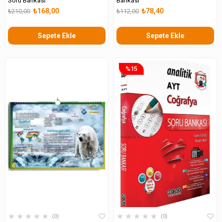
Soru Bankası
Bankası
₺168,00
₺78,40
₺210,00
₺112,00
Sepete Ekle
Sepete Ekle
%15
★
★
★
★
★
★
★
★
★
★
0
0