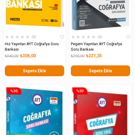
★
★
★
★
★
★
★
★
★
★
0
0
Hız Yayınları AYT Coğrafya Soru
Pegem Yayınları AYT Coğrafya
Bankası
Soru Bankası
₺306,00
₺221,25
₺340,00
₺295,00
Sepete Ekle
Sepete Ekle
%30
%30