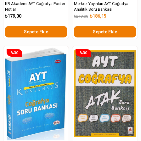
KR Akademi AYT Coğrafya Poster
Merkez Yayınları AYT Coğrafya
Notlar
Analitik Soru Bankası
₺179,00
₺186,15
₺219,00
Sepete Ekle
Sepete Ekle
%30
%30