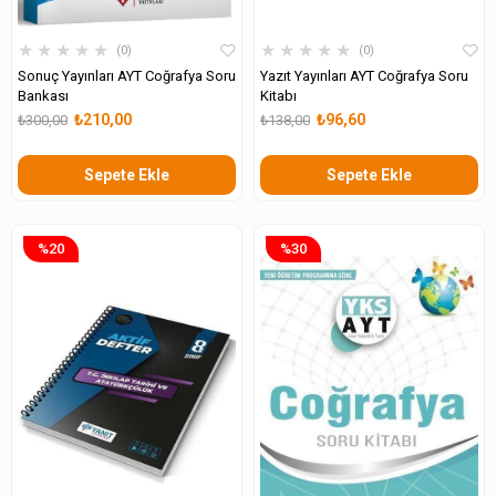
★
★
★
★
★
★
★
★
★
★
0
0
Sonuç Yayınları AYT Coğrafya Soru
Yazıt Yayınları AYT Coğrafya Soru
Bankası
Kitabı
₺210,00
₺96,60
₺300,00
₺138,00
Sepete Ekle
Sepete Ekle
%20
%30