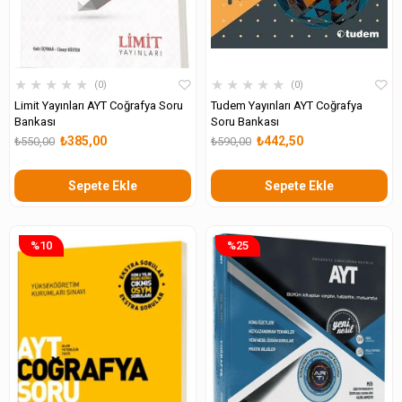
★
★
★
★
★
★
★
★
★
★
0
0
Limit Yayınları AYT Coğrafya Soru
Tudem Yayınları AYT Coğrafya
Bankası
Soru Bankası
₺385,00
₺442,50
₺550,00
₺590,00
Sepete Ekle
Sepete Ekle
%10
%25