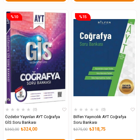
%10
%15
★
★
★
★
★
★
★
★
★
★
0
0
Özdebir Yayınları AYT Coğrafya
Bilfen Yayıncılık AYT Coğrafya
GİS Soru Bankası
Soru Bankası
₺324,00
₺318,75
₺360,00
₺375,00