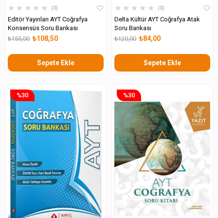
★
★
★
★
★
★
★
★
★
★
0
0
Editör Yayınları AYT Coğrafya
Delta Kültür AYT Coğrafya Atak
Konsensüs Soru Bankası
Soru Bankası
₺108,50
₺84,00
₺155,00
₺120,00
Sepete Ekle
Sepete Ekle
%30
%30