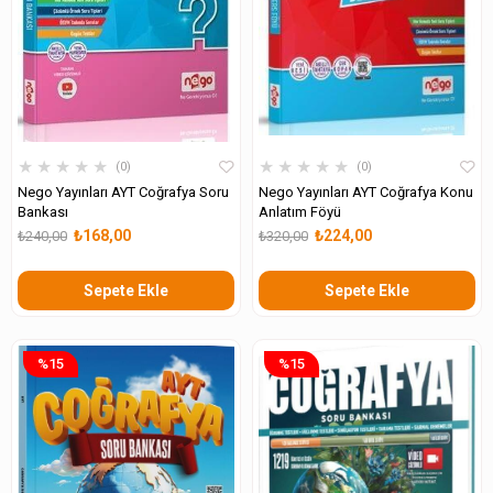
★
★
★
★
★
★
★
★
★
★
0
0
Nego Yayınları AYT Coğrafya Soru
Nego Yayınları AYT Coğrafya Konu
Bankası
Anlatım Föyü
₺168,00
₺224,00
₺240,00
₺320,00
Sepete Ekle
Sepete Ekle
%15
%15