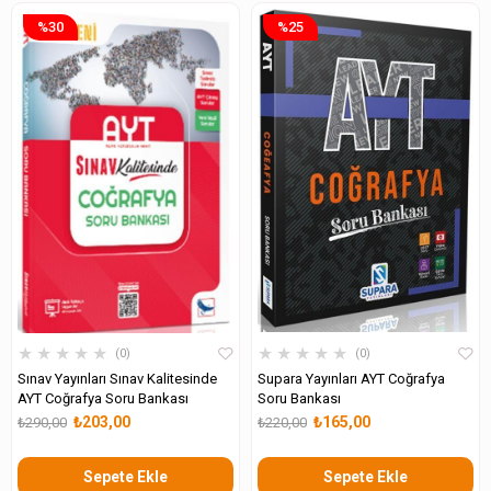
%30
%25
★
★
★
★
★
★
★
★
★
★
0
0
Sınav Yayınları Sınav Kalitesinde
Supara Yayınları AYT Coğrafya
AYT Coğrafya Soru Bankası
Soru Bankası
₺203,00
₺165,00
₺290,00
₺220,00
Sepete Ekle
Sepete Ekle