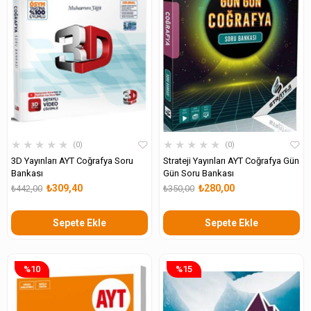
★
★
★
★
★
★
★
★
★
★
0
0
3D Yayınları AYT Coğrafya Soru
Strateji Yayınları AYT Coğrafya Gün
Bankası
Gün Soru Bankası
₺309,40
₺280,00
₺442,00
₺350,00
Sepete Ekle
Sepete Ekle
%10
%15