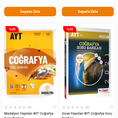
Sepete Ekle
Sepete Ekle
%20
%30
★
★
★
★
★
★
★
★
★
★
0
0
Madalyon Yayınları AYT Coğrafya
Sınav Yayınları AYT Coğrafya Soru