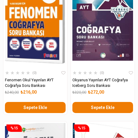
★
★
★
★
★
★
★
★
★
★
0
0
Fenomen Okul Yayınları AYT
Okyanus Yayınları AYT Coğrafya
Coğrafya Soru Bankası
Iceberg Soru Bankası
₺216,00
₺272,00
₺240,00
₺320,00
Sepete Ekle
Sepete Ekle
%15
%15