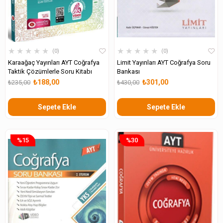
★
★
★
★
★
★
★
★
★
★
0
0
Karaağaç Yayınları AYT Coğrafya
Limit Yayınları AYT Coğrafya Soru
Taktik Çözümlerle Soru Kitabı
Bankası
₺188,00
₺301,00
₺235,00
₺430,00
Sepete Ekle
Sepete Ekle
%15
%30