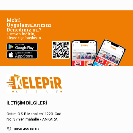
Mobil
Uygulamalarımızı
Denediniz mi?
Hemen indirin,
alışverişe başlayın.
İLETİŞİM BİLGİLERİ
Ostim O.S.B Mahallesi 1220. Cad.
No: 37 Yenimahalle / ANKARA
0850 455 06 07