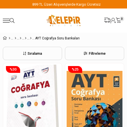
899 TL Üzeri Alışverişlerde Kargo Ücretsiz
0
AYT Coğrafya Soru Bankaları
Sıralama
Filtreleme
%30
%25