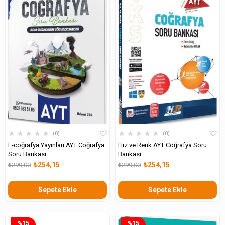
★
★
★
★
★
★
★
★
★
★
0
0
E-coğrafya Yayınları AYT Coğrafya
Hız ve Renk AYT Coğrafya Soru
Soru Bankası
Bankası
₺254,15
₺254,15
₺299,00
₺299,00
Sepete Ekle
Sepete Ekle
%15
%15