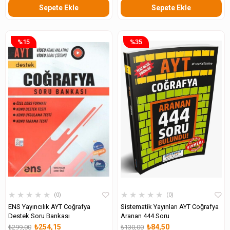
Sepete Ekle
Sepete Ekle
%15
%35
★
★
★
★
★
★
★
★
★
★
0
0
ENS Yayıncılık AYT Coğrafya
Sistematik Yayınları AYT Coğrafya
Destek Soru Bankası
Aranan 444 Soru
₺254,15
₺84,50
₺299,00
₺130,00