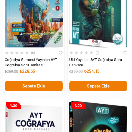
★
★
★
★
★
★
★
★
★
★
0
0
Coğrafya Gurmesi Yayınları AYT
Ulti Yayınları AYT Coğrafya Soru
Coğrafya Soru Bankası
Bankası
₺228,65
₺254,15
₺269,00
₺299,00
Sepete Ekle
Sepete Ekle
%30
%20