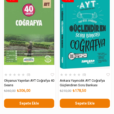
★
★
★
★
★
★
★
★
★
★
0
0
Okyanus Yayınları AYT Coğrafya 40
Ankara Yayıncılık AYT Coğrafya
Seans
Güçlendiren Soru Bankası
₺306,00
₺178,50
₺360,00
₺210,00
Sepete Ekle
Sepete Ekle