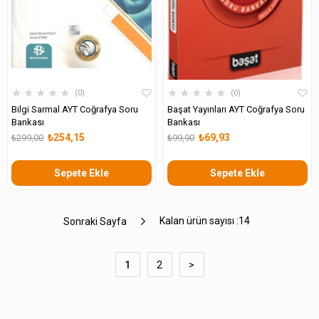
★
★
★
★
★
★
★
★
★
★
0
0
Bilgi Sarmal AYT Coğrafya Soru
Başat Yayınları AYT Coğrafya Soru
Bankası
Bankası
₺254,15
₺69,93
₺299,00
₺99,90
Sepete Ekle
Sepete Ekle
Kalan ürün sayısı :
14
Sonraki Sayfa
1
2
>