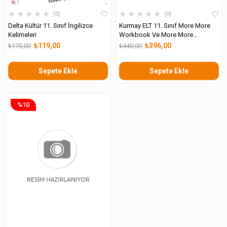
★
★
★
★
★
★
★
★
★
★
0
0
Delta Kültür 11. Sınıf İngilizce
Kurmay ELT 11. Sınıf More More
Kelimeleri
Workbook Ve More More
Students Book
₺119,00
₺396,00
₺170,00
₺440,00
Sepete Ekle
Sepete Ekle
%10