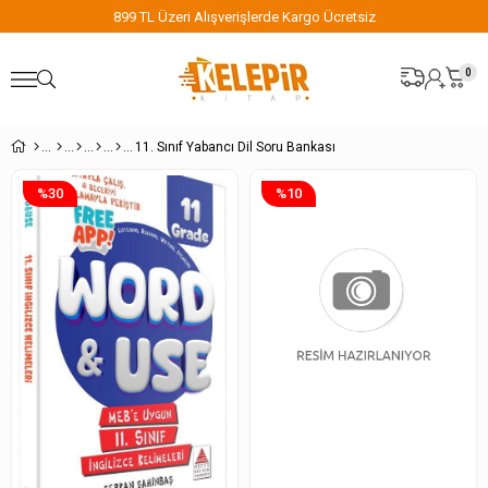
899 TL Üzeri Alışverişlerde Kargo Ücretsiz
0
11. Sınıf Yabancı Dil Soru Bankası
%30
%10