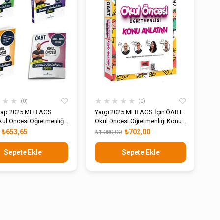
★
★
★
★
★
★
★
★
0
0
itap 2025 MEB AGS
Yargı 2025 MEB AGS İçin ÖABT
ul Öncesi Öğretmenliği
Okul Öncesi Öğretmenliği Konu
oru Analizli Fasiküller
Anlatımı
₺653,65
₺702,00
₺1.080,00
 Konu Anlatım Seti
Sepete Ekle
Sepete Ekle