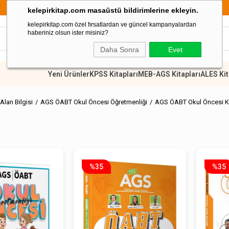
899 TL Üzeri Alışverişlerde Kargo Ücretsiz
kelepirkitap.com masaüstü bildirimlerine ekleyin.
kelepirkitap.com özel fırsatlardan ve güncel kampanyalardan
haberiniz olsun ister misiniz?
Daha Sonra
Evet
Yeni Ürünler
KPSS Kitapları
MEB-AGS Kitapları
ALES Kit
lan Bilgisi
AGS ÖABT Okul Öncesi Öğretmenliği
AGS ÖABT Okul Öncesi 
%35
%35