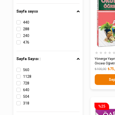
Sayfa sayısı
440
288
240
476
★
★
★
★
Sayfa Sayısı :
Yönerge Yayın
Öncesi Öğret
Anlatımlı
₺75
₺100,00
560
1128
Sep
728
640
504
318
%25