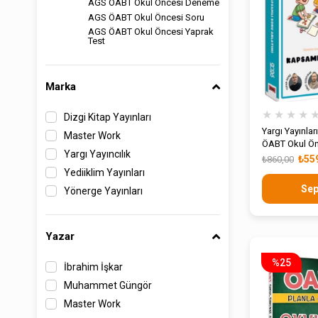
AGS ÖABT Okul Öncesi Deneme
AGS ÖABT Okul Öncesi Soru
AGS ÖABT Okul Öncesi Yaprak
Test
Marka
★
★
★
★
Dizgi Kitap Yayınları
Yargı Yayınla
Master Work
ÖABT Okul Ön
Yargı Yayıncılık
Kapsamlı Kon
₺55
₺860,00
Yediiklim Yayınları
Sep
Yönerge Yayınları
Yazar
%25
İbrahim İşkar
Muhammet Güngör
Master Work