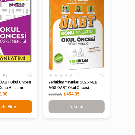
★
★
★
★
★
★
0
0
ÖABT Okul Öncesi
Yediiklim Yayınları 2025 MEB
Konu Anlatımı
AGS ÖABT Okul Öncesi
Öğretmenliği Konu Anlatımı
0,00
₺454,35
₺699,00
ete Ekle
Tükendi