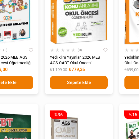
★
★
★
★
★
★
★
★
0
0
rı 2026 MEB AGS
Yediiklim Yayınları 2026 MEB
Yediikl
cesi Öğretmenliği
AGS ÖABT Okul Öncesi
Okul Ön
u Anlatımı
Öğretmenliği Konu Anlatımı
SANLI İl
9,00
₺779,35
₺1.199,00
₺699,00
Anlatımı
ete Ekle
Sepete Ekle
%36
%15