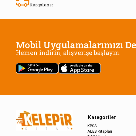
Kargolanır
Mobil Uygulamalarımızı De
Hemen indirin, alışverişe başlayın.
Kategoriler
KPSS
ALES Kitapları