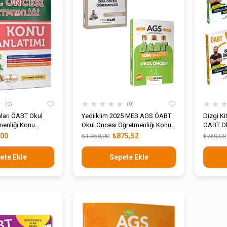
★
★
★
★
★
★
★
★
0
0
ları ÖABT Okul
Yediiklim 2025 MEB AGS ÖABT
Dizgi K
menliği Konu
Okul Öncesi Öğretmenliği Konu
ÖABT Ok
Soru Seti
Çıkmış S
,00
₺875,52
₺1.368,00
₺769,00
Halinde
ete Ekle
Sepete Ekle