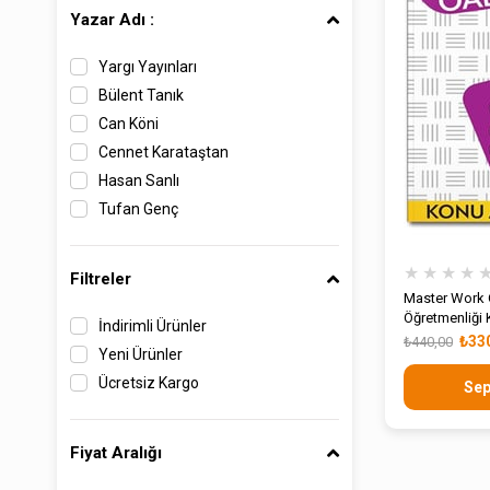
Yazar Adı :
Yargı Yayınları
Bülent Tanık
Can Köni
Cennet Karataştan
Hasan Sanlı
Tufan Genç
★
★
★
★
Filtreler
Master Work 
Öğretmenliği 
İndirimli Ürünler
₺33
₺440,00
Yeni Ürünler
Ücretsiz Kargo
Sep
Fiyat Aralığı