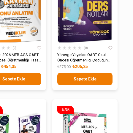
★
★
★
★
★
★
★
★
0
0
im 2026 MEB AGS ÖABT
Yönerge Yayınları ÖABT Okul
cesi Öğretmenliği Hasan
Öncesi Öğretmenliği Çocuğun
e Kavram Haritaları Konu
Yüz Dili Ders Notları
₺454,35
₺206,25
₺275,00
Sepete Ekle
Sepete Ekle
%35