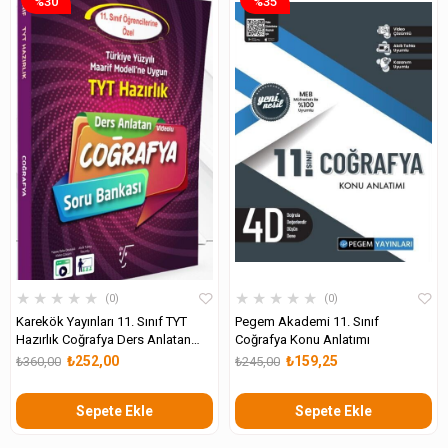
%30
%35
★
★
★
★
★
★
★
★
★
★
0
0
Karekök Yayınları 11. Sınıf TYT
Pegem Akademi 11. Sınıf
Hazırlık Coğrafya Ders Anlatan
Coğrafya Konu Anlatımı
Soru Bankası
₺252,00
₺159,25
₺360,00
₺245,00
Sepete Ekle
Sepete Ekle