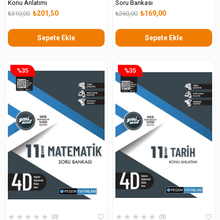
Konu Anlatımı
Soru Bankası
₺201,50
₺169,00
₺310,00
₺260,00
Sepete Ekle
Sepete Ekle
%35
%35
★
★
★
★
★
★
★
★
★
★
0
0