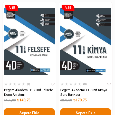
%15
%35
★
★
★
★
★
★
★
★
★
★
0
0
Pegem Akademi 11. Sınıf Felsefe
Pegem Akademi 11. Sınıf Kimya
Konu Anlatımı
Soru Bankası
₺148,75
₺178,75
₺175,00
₺275,00
Sepete Ekle
Sepete Ekle