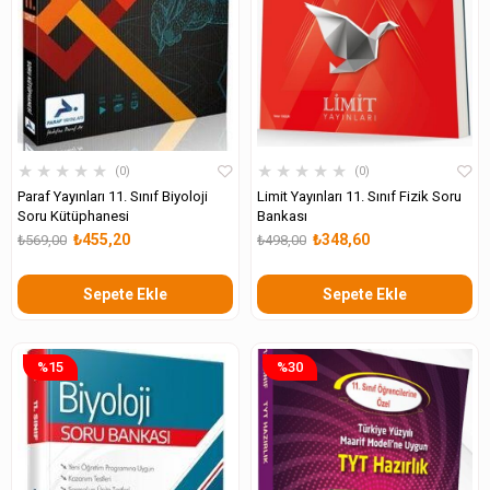
★
★
★
★
★
★
★
★
★
★
0
0
Paraf Yayınları 11. Sınıf Biyoloji
Limit Yayınları 11. Sınıf Fizik Soru
Soru Kütüphanesi
Bankası
₺455,20
₺348,60
₺569,00
₺498,00
Sepete Ekle
Sepete Ekle
%15
%30