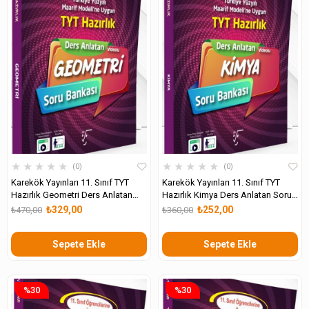
★
★
★
★
★
★
★
★
★
★
0
0
Karekök Yayınları 11. Sınıf TYT
Karekök Yayınları 11. Sınıf TYT
Hazırlık Geometri Ders Anlatan
Hazırlık Kimya Ders Anlatan Soru
Soru Bankası
Bankası
₺329,00
₺252,00
₺470,00
₺360,00
Sepete Ekle
Sepete Ekle
%30
%30