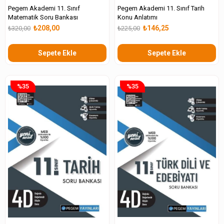
Pegem Akademi 11. Sınıf
Pegem Akademi 11. Sınıf Tarih
Matematik Soru Bankası
Konu Anlatımı
₺208,00
₺146,25
₺320,00
₺225,00
Sepete Ekle
Sepete Ekle
%35
%35