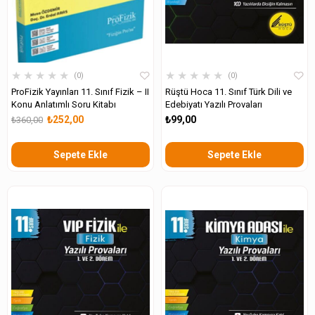
★
★
★
★
★
★
★
★
★
★
0
0
ProFizik Yayınları 11. Sınıf Fizik – II
Rüştü Hoca 11. Sınıf Türk Dili ve
Konu Anlatımlı Soru Kitabı
Edebiyatı Yazılı Provaları
₺252,00
₺99,00
₺360,00
Sepete Ekle
Sepete Ekle