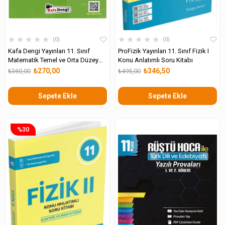
★
★
★
★
★
★
★
★
★
★
0
0
Kafa Dengi Yayınları 11. Sınıf
ProFizik Yayınları 11. Sınıf Fizik I
Matematik Temel ve Orta Düzey
Konu Anlatımlı Soru Kitabı
Soru Bankası
₺270,00
₺346,50
₺360,00
₺495,00
Sepete Ekle
Sepete Ekle
%30