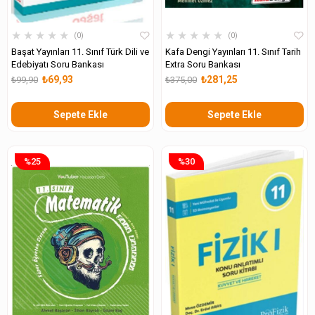
★
★
★
★
★
★
★
★
★
★
0
0
Başat Yayınları 11. Sınıf Türk Dili ve
Kafa Dengi Yayınları 11. Sınıf Tarih
Edebiyatı Soru Bankası
Extra Soru Bankası
₺69,93
₺281,25
₺99,90
₺375,00
Sepete Ekle
Sepete Ekle
%25
%30