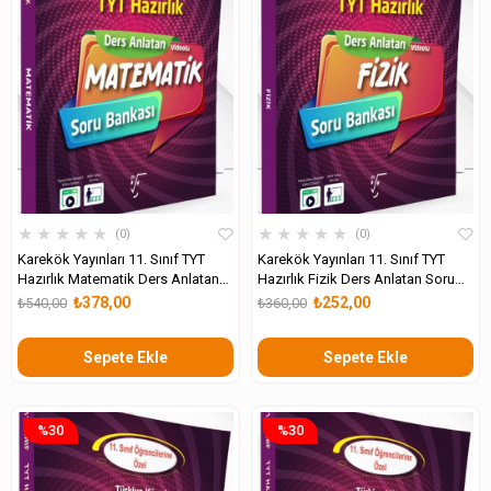
★
★
★
★
★
★
★
★
★
★
0
0
Karekök Yayınları 11. Sınıf TYT
Karekök Yayınları 11. Sınıf TYT
Hazırlık Matematik Ders Anlatan
Hazırlık Fizik Ders Anlatan Soru
Soru Bankası
Bankası
₺378,00
₺252,00
₺540,00
₺360,00
Sepete Ekle
Sepete Ekle
%30
%30