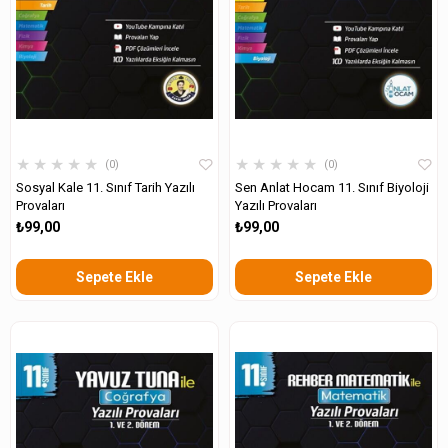
★
★
★
★
★
★
★
★
★
★
0
0
Sosyal Kale 11. Sınıf Tarih Yazılı
Sen Anlat Hocam 11. Sınıf Biyoloji
Provaları
Yazılı Provaları
₺99,00
₺99,00
Sepete Ekle
Sepete Ekle