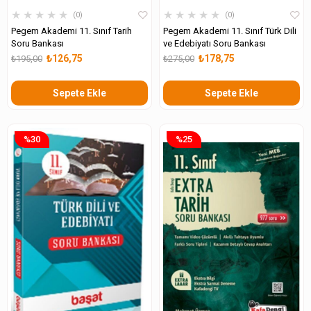
★
★
★
★
★
★
★
★
★
★
0
0
Pegem Akademi 11. Sınıf Tarih
Pegem Akademi 11. Sınıf Türk Dili
Soru Bankası
ve Edebiyatı Soru Bankası
₺126,75
₺178,75
₺195,00
₺275,00
Sepete Ekle
Sepete Ekle
%30
%25