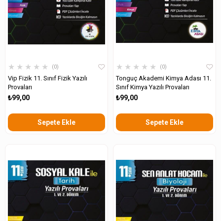
★
★
★
★
★
★
★
★
★
★
0
0
Vip Fizik 11. Sınıf Fizik Yazılı
Tonguç Akademi Kimya Adası 11.
Provaları
Sınıf Kimya Yazılı Provaları
₺99,00
₺99,00
Sepete Ekle
Sepete Ekle