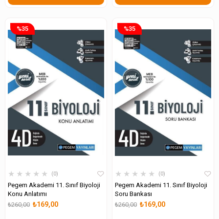
%35
%35
★
★
★
★
★
★
★
★
★
★
0
0
Pegem Akademi 11. Sınıf Biyoloji
Pegem Akademi 11. Sınıf Biyoloji
Konu Anlatımı
Soru Bankası
₺169,00
₺169,00
₺260,00
₺260,00