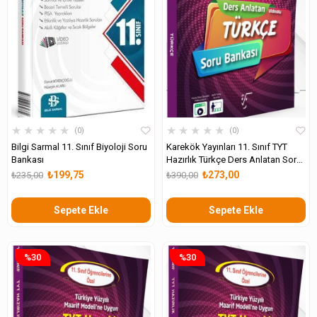
★
★
★
★
★
★
★
★
★
★
0
0
Bilgi Sarmal 11. Sınıf Biyoloji Soru
Karekök Yayınları 11. Sınıf TYT
Bankası
Hazırlık Türkçe Ders Anlatan Soru
Bankası
₺199,75
₺273,00
₺235,00
₺390,00
Sepete Ekle
Sepete Ekle
%30
%30