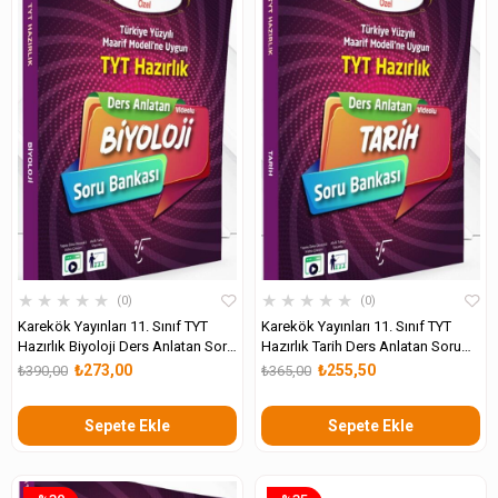
★
★
★
★
★
★
★
★
★
★
0
0
Karekök Yayınları 11. Sınıf TYT
Karekök Yayınları 11. Sınıf TYT
Hazırlık Biyoloji Ders Anlatan Soru
Hazırlık Tarih Ders Anlatan Soru
Bankası
Bankası
₺273,00
₺255,50
₺390,00
₺365,00
Sepete Ekle
Sepete Ekle