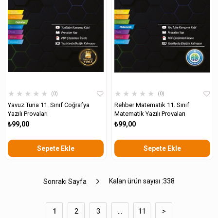
★
★
★
★
★
★
★
★
★
★
0
0
Yavuz Tuna 11. Sınıf Coğrafya
Rehber Matematik 11. Sınıf
Yazılı Provaları
Matematik Yazılı Provaları
₺99,00
₺99,00
Sepete Ekle
Sepete Ekle
Kalan ürün sayısı :
338
Sonraki Sayfa
1
2
3
...
11
>