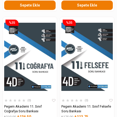
Sepete Ekle
Sepete Ekle
%35
%35
★
★
★
★
★
★
★
★
★
★
0
0
Pegem Akademi 11. Sınıf
Pegem Akademi 11. Sınıf Felsefe
Coğrafya Soru Bankası
Soru Bankası
₺136,50
₺113,75
₺210,00
₺175,00