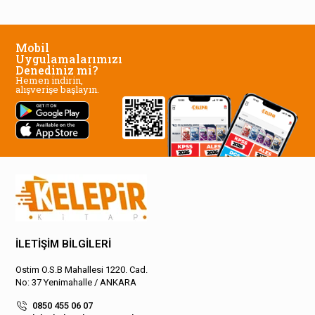
Mobil
Uygulamalarımızı
Denediniz mi?
Hemen indirin,
alışverişe başlayın.
İLETİŞİM BİLGİLERİ
Ostim O.S.B Mahallesi 1220. Cad.
No: 37 Yenimahalle / ANKARA
0850 455 06 07