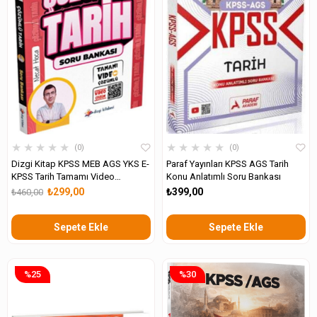
★
★
★
★
★
★
★
★
★
★
0
0
Dizgi Kitap KPSS MEB AGS YKS E-
Paraf Yayınları KPSS AGS Tarih
KPSS Tarih Tamamı Video
Konu Anlatımlı Soru Bankası
Çözümlü Soru Bankası
₺299,00
₺399,00
₺460,00
Sepete Ekle
Sepete Ekle
%25
%30