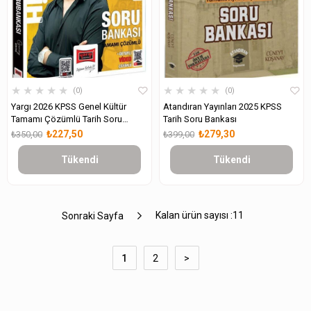
★
★
★
★
★
★
★
★
★
★
0
0
Yargı 2026 KPSS Genel Kültür
Atandıran Yayınları 2025 KPSS
Tamamı Çözümlü Tarih Soru
Tarih Soru Bankası
Bankası
₺227,50
₺279,30
₺350,00
₺399,00
Tükendi
Tükendi
Kalan ürün sayısı :
11
Sonraki Sayfa
1
2
>