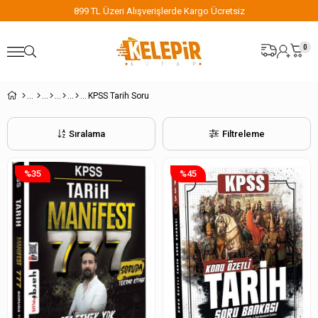
899 TL Üzeri Alışverişlerde Kargo Ücretsiz
0
KPSS Tarih Soru
Sıralama
Filtreleme
%35
%45