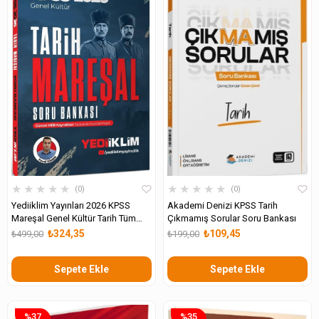
★
★
★
★
★
★
★
★
★
★
0
0
Yediiklim Yayınları 2026 KPSS
Akademi Denizi KPSS Tarih
Mareşal Genel Kültür Tarih Tüm
Çıkmamış Sorular Soru Bankası
Adaylar İçin Soru Bankası
₺324,35
₺109,45
₺499,00
₺199,00
Sepete Ekle
Sepete Ekle
%37
%35