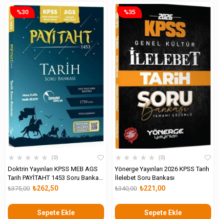
%30
%35
★
★
★
★
★
★
★
★
★
★
0
0
Doktrin Yayınları KPSS MEB AGS
Yönerge Yayınları 2026 KPSS Tarih
Tarih PAYİTAHT 1453 Soru Bankası
İlelebet Soru Bankası
Çözümlü
₺262,50
₺221,00
₺375,00
₺340,00
Sepete Ekle
Sepete Ekle