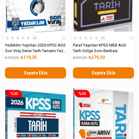
★
★
★
★
★
★
★
★
★
★
0
0
Yediiklim Yayınları 2026 KPSS AGS
Paraf Yayınları KPSS MEB AGS
Son Viraj Serisi Tarih Tamamı Yazılı
Tarih Gölge Soru Bankası
Çözümlü 500 Soruda Genel Tekrar
₺119,35
₺279,30
₺199,00
₺399,00
Kampı
Sepete Ekle
Sepete Ekle
%30
%30