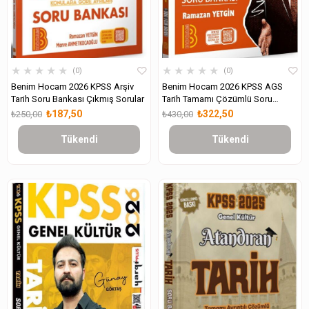
★
★
★
★
★
★
★
★
★
★
0
0
Benim Hocam 2026 KPSS Arşiv
Benim Hocam 2026 KPSS AGS
Tarih Soru Bankası Çıkmış Sorular
Tarih Tamamı Çözümlü Soru
Bankası
₺187,50
₺322,50
₺250,00
₺430,00
Tükendi
Tükendi