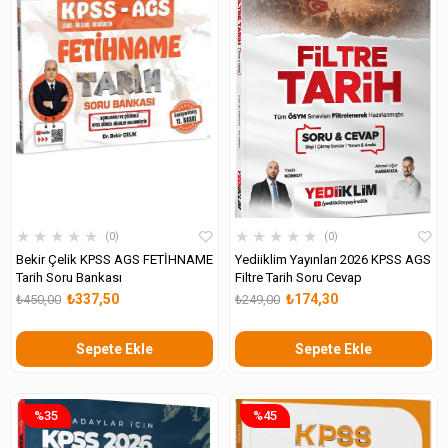
★
★
★
★
★
★
★
★
★
★
0
0
Bekir Çelik KPSS AGS FETİHNAME
Yediiklim Yayınları 2026 KPSS AGS
Tarih Soru Bankası
Filtre Tarih Soru Cevap
₺337,50
₺174,30
₺450,00
₺249,00
Sepete Ekle
Sepete Ekle
%35
%45