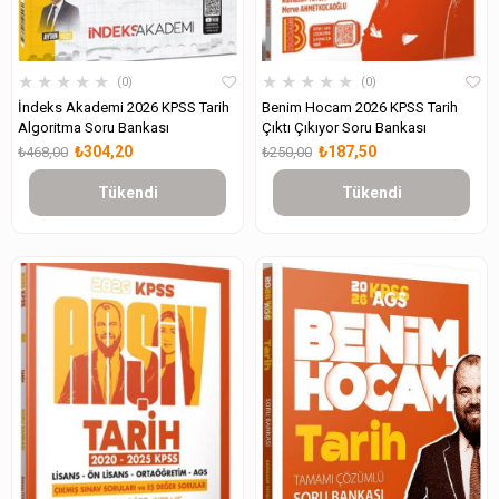
★
★
★
★
★
★
★
★
★
★
0
0
İndeks Akademi 2026 KPSS Tarih
Benim Hocam 2026 KPSS Tarih
Algoritma Soru Bankası
Çıktı Çıkıyor Soru Bankası
₺304,20
₺187,50
₺468,00
₺250,00
Tükendi
Tükendi