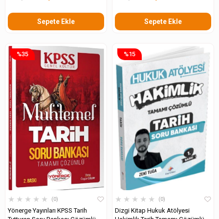
Sepete Ekle
Sepete Ekle
%35
%15
★
★
★
★
★
★
★
★
★
★
0
0
Yönerge Yayınları KPSS Tarih
Dizgi Kitap Hukuk Atölyesi