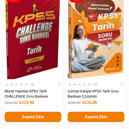
★
★
★
★
★
★
★
★
★
★
0
0
Murat Yayınları KPSS Tarih
Uzman Kariyer KPSS Tarih Soru
CHALLENGE Soru Bankası
Bankası Çözümlü
₺229,95
₺226,85
₺365,00
₺349,00
Sepete Ekle
Sepete Ekle