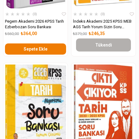
★
★
★
★
★
★
★
★
★
★
0
0
Pegem Akademi 2026 KPSS Tarih
İndeks Akademi 2025 KPSS MEB
Ezberbozan Soru Bankası
AGS Tarih Yorum Sizin Soru
Bankası
₺364,00
₺246,35
₺560,00
₺379,00
Tükendi
Sepete Ekle