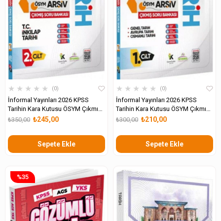
★
★
★
★
★
★
★
★
★
★
0
0
İnformal Yayınları 2026 KPSS
İnformal Yayınları 2026 KPSS
Tarihin Kara Kutusu ÖSYM Çıkmış
Tarihin Kara Kutusu ÖSYM Çıkmış
Soru Havuzu Bankası 2. Cilt
Soru Havuzu Bankası 1.Cilt
₺245,00
₺210,00
₺350,00
₺300,00
Sepete Ekle
Sepete Ekle
%35