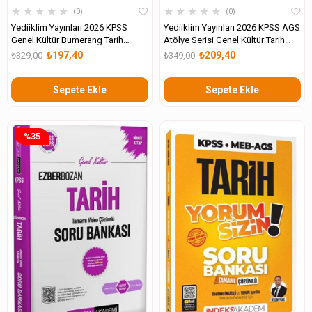
★
★
★
★
★
★
★
★
★
★
0
0
Yediiklim Yayınları 2026 KPSS
Yediiklim Yayınları 2026 KPSS AGS
Genel Kültür Bumerang Tarih
Atölye Serisi Genel Kültür Tarih
Tamamı Çözümlü Soru Bankası
Tamamı Video Çözümlü Soru
₺197,40
₺209,40
₺329,00
₺349,00
Bankası
Sepete Ekle
Sepete Ekle
%35