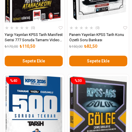
★
★
★
★
★
★
★
★
★
★
0
0
Yargı Yayınları KPSS Tarih Manifest
Panem Yayınları KPSS Tarih Konu
Serisi 777 Soruda Tamamı Video
Özetli Soru Bankası
Çözümlü Tekrar Kitabı
₺110,50
₺82,50
₺170,00
₺150,00
Sepete Ekle
Sepete Ekle
%40
%30