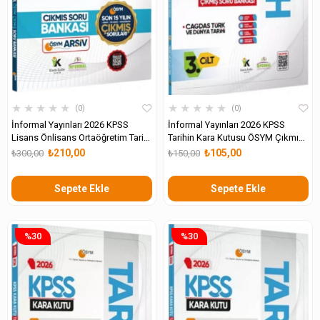
★
★
★
★
★
★
★
★
★
★
0
0
İnformal Yayınları 2026 KPSS
İnformal Yayınları 2026 KPSS
Lisans Önlisans Ortaöğretim Tarih
Tarihin Kara Kutusu ÖSYM Çıkmış
in Kara Kutusu ÖSYM Son 15 Yıl
Soru Havuzu Bankası 3. Cilt
₺210,00
₺105,00
₺300,00
₺150,00
Çıkmış Soru Bankası
Sepete Ekle
Sepete Ekle
%30
%30