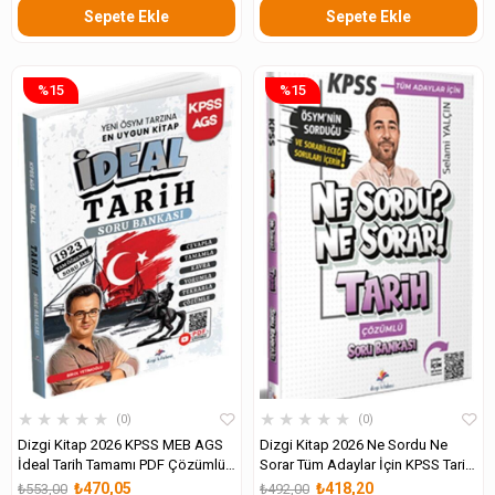
Sepete Ekle
Sepete Ekle
%15
%15
★
★
★
★
★
★
★
★
★
★
0
0
Dizgi Kitap 2026 KPSS MEB AGS
Dizgi Kitap 2026 Ne Sordu Ne
İdeal Tarih Tamamı PDF Çözümlü
Sorar Tüm Adaylar İçin KPSS Tarih
Soru Bankası
PDF Çözümlü Soru Bankası
₺470,05
₺418,20
₺553,00
₺492,00