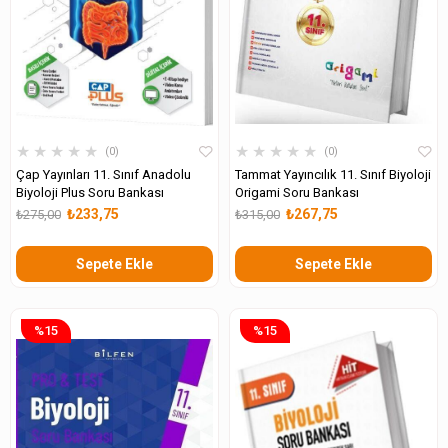
★
★
★
★
★
★
★
★
★
★
0
0
Çap Yayınları 11. Sınıf Anadolu
Tammat Yayıncılık 11. Sınıf Biyoloji
Biyoloji Plus Soru Bankası
Origami Soru Bankası
₺233,75
₺267,75
₺275,00
₺315,00
Sepete Ekle
Sepete Ekle
%15
%15