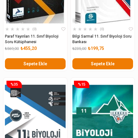
★
★
★
★
★
★
★
★
★
★
0
0
Paraf Yayınları 11. Sınıf Biyoloji
Bilgi Sarmal 11. Sınıf Biyoloji Soru
Soru Kütüphanesi
Bankası
₺455,20
₺199,75
₺569,00
₺235,00
Sepete Ekle
Sepete Ekle
%35
%15