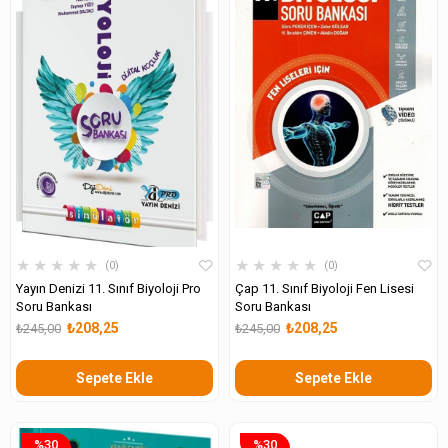
★
★
★
★
★
★
★
★
★
★
0
0
Yayın Denizi 11. Sınıf Biyoloji Pro
Çap 11. Sınıf Biyoloji Fen Lisesi
Soru Bankası
Soru Bankası
₺208,25
₺208,25
₺245,00
₺245,00
Sepete Ekle
Sepete Ekle
%30
%30