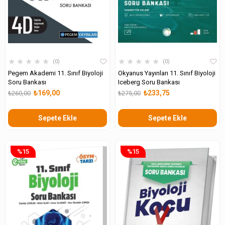
★
★
★
★
★
★
★
★
★
★
0
0
Pegem Akademi 11. Sınıf Biyoloji
Okyanus Yayınları 11. Sınıf Biyoloji
Soru Bankası
Iceberg Soru Bankası
₺169,00
₺233,75
₺260,00
₺275,00
Sepete Ekle
Sepete Ekle
%15
%15