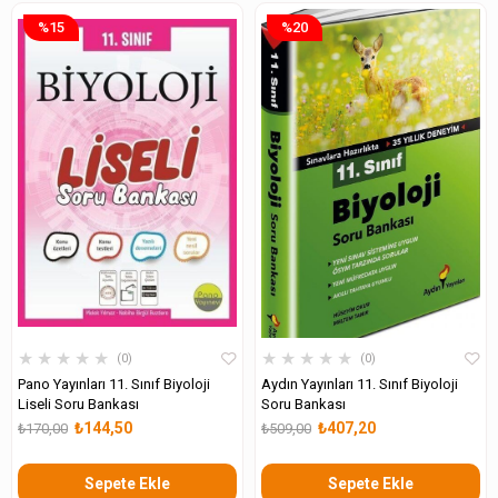
%15
%20
★
★
★
★
★
★
★
★
★
★
0
0
Pano Yayınları 11. Sınıf Biyoloji
Aydın Yayınları 11. Sınıf Biyoloji
Liseli Soru Bankası
Soru Bankası
₺144,50
₺407,20
₺170,00
₺509,00
Sepete Ekle
Sepete Ekle