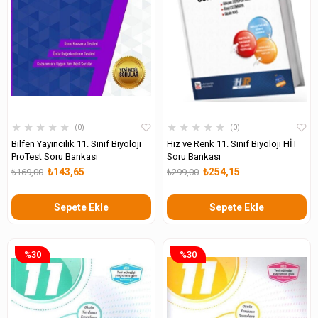
★
★
★
★
★
★
★
★
★
★
0
0
Bilfen Yayıncılık 11. Sınıf Biyoloji
Hız ve Renk 11. Sınıf Biyoloji HİT
ProTest Soru Bankası
Soru Bankası
₺143,65
₺254,15
₺169,00
₺299,00
Sepete Ekle
Sepete Ekle
%30
%30