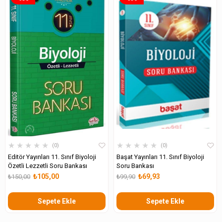
★
★
★
★
★
★
★
★
★
★
0
0
Editör Yayınları 11. Sınıf Biyoloji
Başat Yayınları 11. Sınıf Biyoloji
Özetli Lezzetli Soru Bankası
Soru Bankası
₺105,00
₺69,93
₺150,00
₺99,90
Sepete Ekle
Sepete Ekle