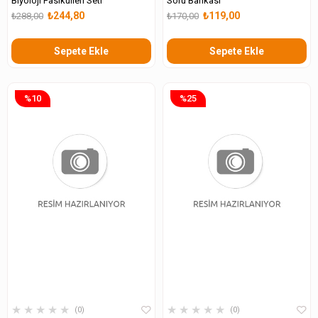
Biyoloji Fasikülleri Seti
Soru Bankası
₺244,80
₺119,00
₺288,00
₺170,00
Sepete Ekle
Sepete Ekle
%10
%25
★
★
★
★
★
★
★
★
★
★
0
0