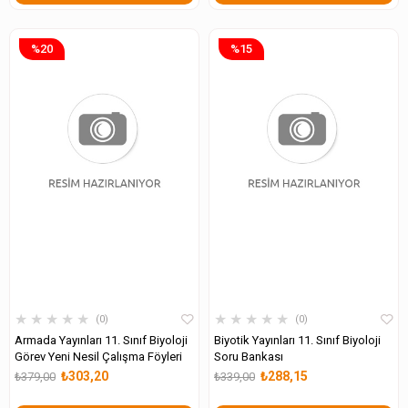
%20
%15
★
★
★
★
★
★
★
★
★
★
0
0
Armada Yayınları 11. Sınıf Biyoloji
Biyotik Yayınları 11. Sınıf Biyoloji
Görev Yeni Nesil Çalışma Föyleri
Soru Bankası
₺303,20
₺288,15
₺379,00
₺339,00