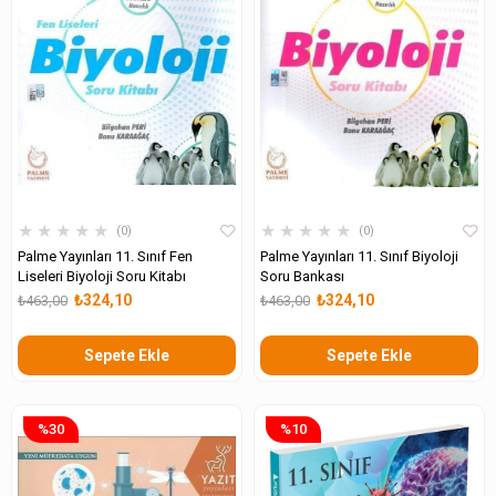
★
★
★
★
★
★
★
★
★
★
0
0
Palme Yayınları 11. Sınıf Fen
Palme Yayınları 11. Sınıf Biyoloji
Liseleri Biyoloji Soru Kitabı
Soru Bankası
₺324,10
₺324,10
₺463,00
₺463,00
Sepete Ekle
Sepete Ekle
%30
%10