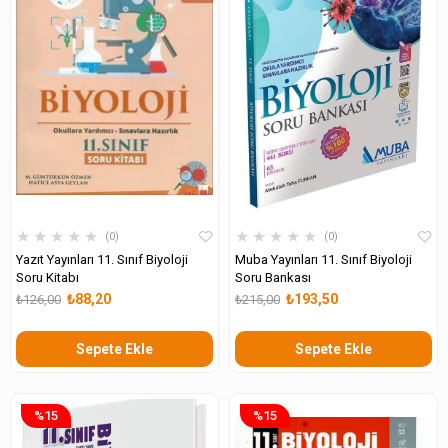
★
★
★
★
★
★
★
★
★
★
0
0
Yazıt Yayınları 11. Sınıf Biyoloji
Muba Yayınları 11. Sınıf Biyoloji
Soru Kitabı
Soru Bankası
₺88,20
₺193,50
₺126,00
₺215,00
Sepete Ekle
Sepete Ekle
%15
%15