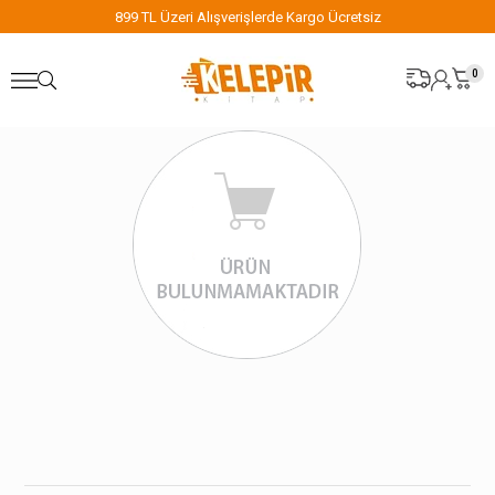
899 TL Üzeri Alışverişlerde Kargo Ücretsiz
0