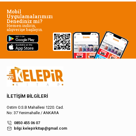
Mobil
Uygulamalarımızı
Denediniz mi?
Hemen indirin,
alışverişe başlayın.
İLETİŞİM BİLGİLERİ
Ostim O.S.B Mahallesi 1220. Cad.
No: 37 Yenimahalle / ANKARA
0850 455 06 07
bilgi.kelepirkitap@gmail.com