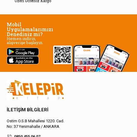
Üzeri Ücretsiz Kargo
Mobil
Uygulamalarımızı
Denediniz mi?
Hemen indirin,
alışverişe başlayın.
İLETİŞİM BİLGİLERİ
Ostim O.S.B Mahallesi 1220. Cad.
No: 37 Yenimahalle / ANKARA
0850 455 06 07