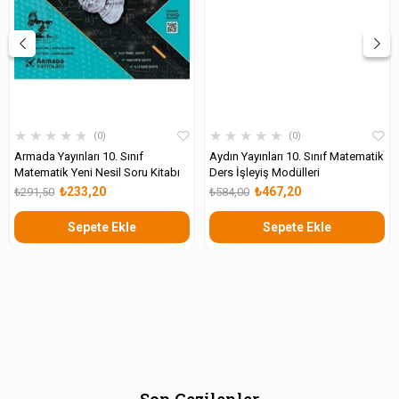
★
★
★
★
★
★
★
★
★
★
0
0
Armada Yayınları 10. Sınıf
Aydın Yayınları 10. Sınıf Matematik
Matematik Yeni Nesil Soru Kitabı
Ders İşleyiş Modülleri
₺233,20
₺467,20
₺291,50
₺584,00
Sepete Ekle
Sepete Ekle
Son Gezilenler