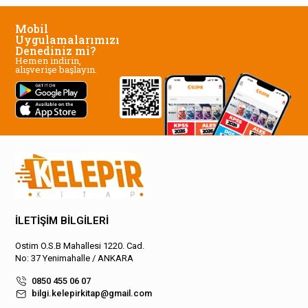
Mobil
Uygulamalarımızı
Denediniz mi?
Hemen indirin,
alışverişe başlayın.
İLETİŞİM BİLGİLERİ
Ostim O.S.B Mahallesi 1220. Cad.
No: 37 Yenimahalle / ANKARA
0850 455 06 07
bilgi.kelepirkitap@gmail.com