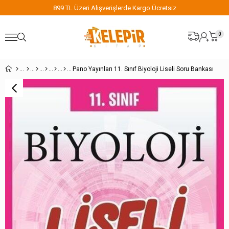
go Ücretsiz
899 TL Üzeri Alışverişlerde Kargo 
0
Pano Yayınları 11. Sınıf Biyoloji Liseli Soru Bankası