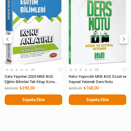
★
★
★
★
★
★
★
★
★
★
0
0
Data Yayınları 2026 MEB AGS
Retro Yayıncılık MEB AGS Sözel ve
Eğitim Bilimleri Tek Kitap Konu
Sayısal Yetenek Ders Notu
Anlatımlı
₺390,00
₺168,00
₺650,00
₺280,00
Sepete Ekle
Sepete Ekle