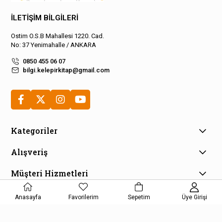
İLETİŞİM BİLGİLERİ
Ostim O.S.B Mahallesi 1220. Cad.
No: 37 Yenimahalle / ANKARA
0850 455 06 07
bilgi.kelepirkitap@gmail.com
Kategoriler
Alışveriş
Müşteri Hizmetleri
E-Bülten Aboneliği
Anasayfa
Favorilerim
Sepetim
Üye Girişi
Kampanya ve fırsatlardan haberdar olmak için e-bültenimize
kayıt olun!