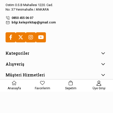
Ostim O.S.B Mahallesi 1220. Cad.
No: 37 Yenimahalle / ANKARA
0850 455 06 07
bilgi.kelepirkitap@gmail.com
Kategoriler
Alışveriş
Müşteri Hizmetleri
E-Bülten Aboneliği
Anasayfa
Favorilerim
Sepetim
Üye Girişi
Kampanya ve fırsatlardan haberdar olmak için e-bültenimize
kayıt olun!
KAYDOL
Kişisel Verilerin Korunması Kanunu Aydınlatma Metnini kabul etmiş