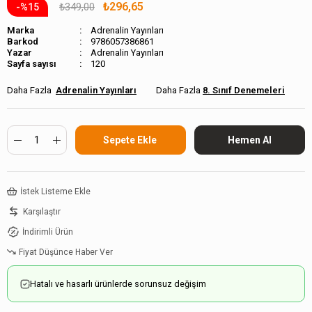
₺296,65
₺349,00
15
Marka
Adrenalin Yayınları
Barkod
9786057386861
Adrenalin Yayınları
Sayfa sayısı
120
Adrenalin Yayınları
8. Sınıf Denemeleri
İstek Listeme Ekle
Karşılaştır
İndirimli Ürün
Fiyat Düşünce Haber Ver
Hatalı ve hasarlı ürünlerde sorunsuz değişim