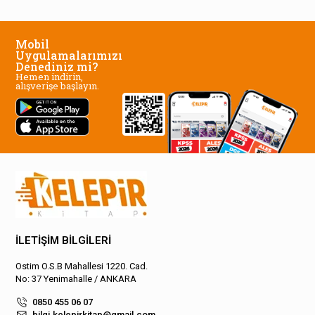
Mobil
Uygulamalarımızı
Denediniz mi?
Hemen indirin,
alışverişe başlayın.
İLETİŞİM BİLGİLERİ
Ostim O.S.B Mahallesi 1220. Cad.
No: 37 Yenimahalle / ANKARA
0850 455 06 07
bilgi.kelepirkitap@gmail.com