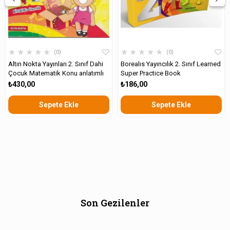
★
★
★
★
★
★
★
★
★
★
0
0
Altın Nokta Yayınları 2. Sınıf Dahi
Borealıs Yayıncılık 2. Sınıf Learned
Çocuk Matematik Konu anlatımlı
Super Practice Book
₺430,00
₺186,00
Sepete Ekle
Sepete Ekle
Son Gezilenler