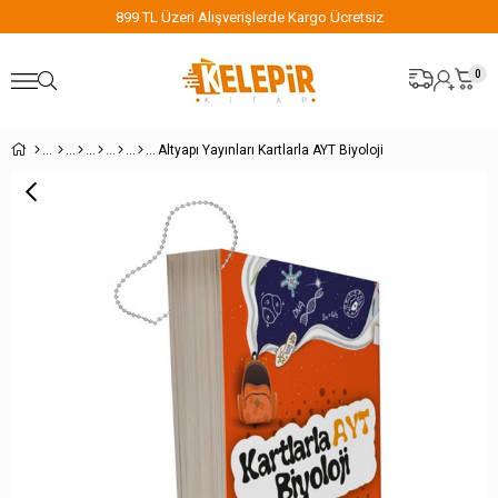
899 TL Üzeri Alışverişlerde Kargo Ücretsiz
0
Altyapı Yayınları Kartlarla AYT Biyoloji