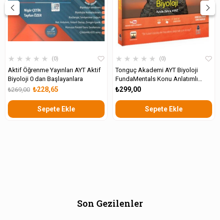
★
★
★
★
★
★
★
★
★
★
0
0
Aktif Öğrenme Yayınları AYT Aktif
Tonguç Akademi AYT Biyoloji
Biyoloji 0 dan Başlayanlara
FundaMentals Konu Anlatımlı
Soru Bankası
₺228,65
₺299,00
₺269,00
Sepete Ekle
Sepete Ekle
Son Gezilenler