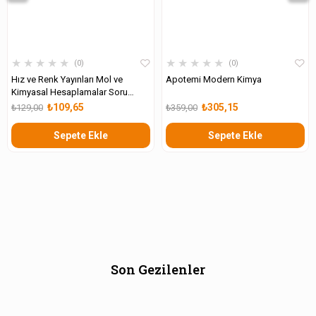
★
★
★
★
★
★
★
★
★
★
0
0
Hız ve Renk Yayınları Mol ve
Apotemi Modern Kimya
Kimyasal Hesaplamalar Soru
Bankası
₺109,65
₺305,15
₺129,00
₺359,00
Sepete Ekle
Sepete Ekle
Son Gezilenler