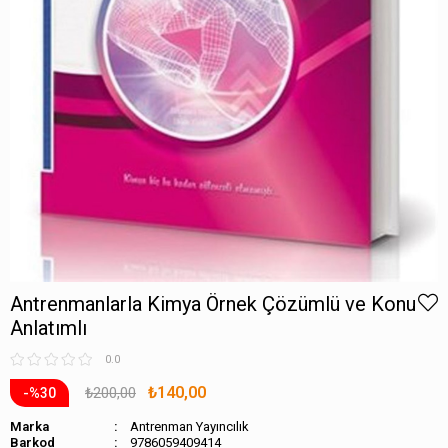
Antrenmanlarla Kimya Örnek Çözümlü ve Konu
Anlatımlı
0.0
₺140,00
₺200,00
30
Marka
Antrenman Yayıncılık
Barkod
9786059409414