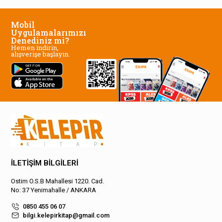
Mobil
Uygulamalarımızı
Denediniz mi?
Hemen indirin,
alışverişe başlayın.
İLETİŞİM BİLGİLERİ
Ostim O.S.B Mahallesi 1220. Cad.
No: 37 Yenimahalle / ANKARA
0850 455 06 07
bilgi.kelepirkitap@gmail.com