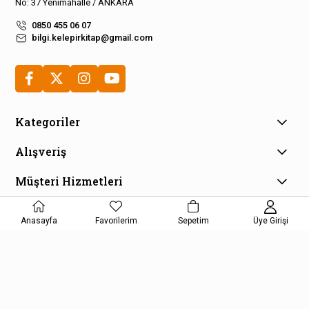
No: 37 Yenimahalle / ANKARA
0850 455 06 07
bilgi.kelepirkitap@gmail.com
Kategoriler
Alışveriş
Müşteri Hizmetleri
E-Bülten Aboneliği
Anasayfa
Favorilerim
Sepetim
Üye Girişi
Kampanya ve fırsatlardan haberdar olmak için e-bültenimize
kayıt olun!
KAYDOL
Kişisel Verilerin Korunması Kanunu Aydınlatma Metnini kabul etmiş
olursunuz.