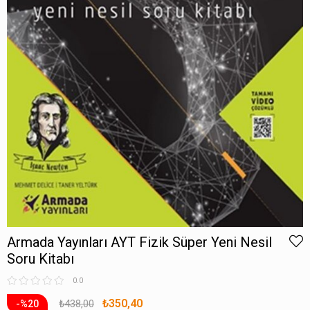
Armada Yayınları AYT Fizik Süper Yeni Nesil
Soru Kitabı
0.0
₺350,40
₺438,00
20