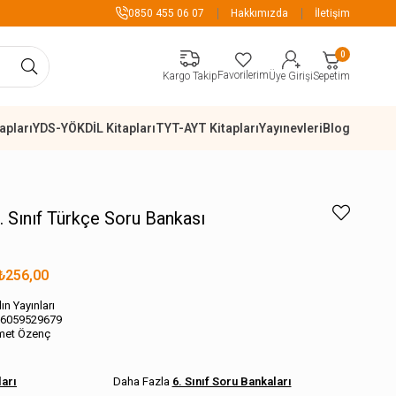
899 TL Üzeri Alışverişlerde K
0850 455 06 07
Hakkımızda
İletişim
0
Favorilerim
Sepetim
Kargo Takip
Üye Girişi
apları
YDS-YÖKDİL Kitapları
TYT-AYT Kitapları
Yayınevleri
Blog
6. Sınıf Türkçe Soru Bankası
₺256,00
ın Yayınları
6059529679
met Özenç
ları
6. Sınıf Soru Bankaları