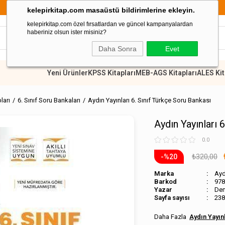
899 TL Üzeri Alışverişlerde Kargo Ücretsiz
kelepirkitap.com masaüstü bildirimlerine ekleyin.
kelepirkitap.com özel fırsatlardan ve güncel kampanyalardan
haberiniz olsun ister misiniz?
Daha Sonra
Evet
Yeni Ürünler
KPSS Kitapları
MEB-AGS Kitapları
ALES Kit
pları
6. Sınıf Soru Bankaları
Aydın Yayınları 6. Sınıf Türkçe Soru Bankası
Aydın Yayınları 
0.0
₺320,00
20
Marka
Ayd
Barkod
978
De
Sayfa sayısı
238
Aydın Yayın