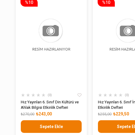
%10
%10
★
★
★
★
★
★
★
★
★
★
0
0
Hız Yayınları 6. Sınıf Din Kültürü ve
Hız Yayınları 6. Sınıf İ
Ahlak Bilgisi Etkinlik Defteri
Etkinlik Defteri
₺243,00
₺229,50
₺270,00
₺255,00
Sepete Ekle
Sepete E