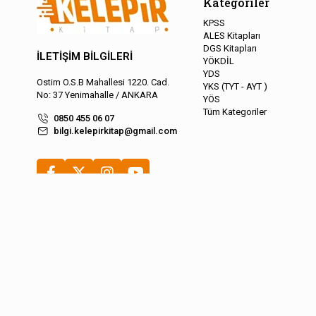
Kategoriler
KPSS
ALES Kitapları
DGS Kitapları
İLETİŞİM BİLGİLERİ
YÖKDİL
YDS
Ostim O.S.B Mahallesi 1220. Cad.
YKS (TYT - AYT )
No: 37 Yenimahalle / ANKARA
YÖS
Tüm Kategoriler
0850 455 06 07
bilgi.kelepirkitap@gmail.com