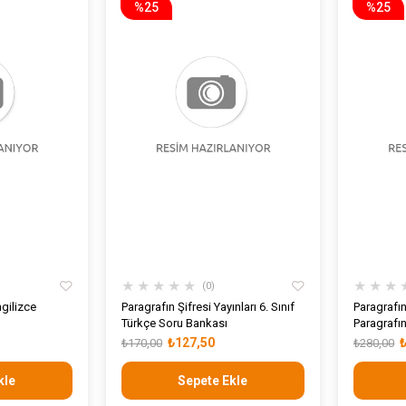
%25
%25
★
★
★
★
★
★
★
★
0
ngilizce
Paragrafın Şifresi Yayınları 6. Sınıf
Paragrafın 
Türkçe Soru Bankası
Paragrafın
₺127,50
₺170,00
₺280,00
kle
Sepete Ekle