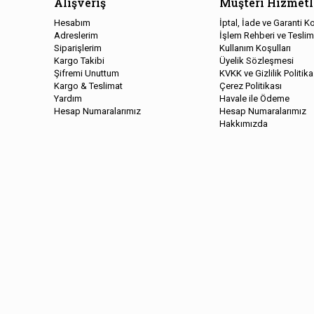
Alışveriş
Müşteri Hizmetl
Hesabım
İptal, İade ve Garanti Ko
Adreslerim
İşlem Rehberi ve Teslim
Siparişlerim
Kullanım Koşulları
Kargo Takibi
Üyelik Sözleşmesi
Şifremi Unuttum
KVKK ve Gizlilik Politika
Kargo & Teslimat
Çerez Politikası
Yardım
Havale ile Ödeme
Hesap Numaralarımız
Hesap Numaralarımız
Hakkımızda
Copyright © 2026, Kelepir Kitap, All Rights Reserved