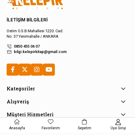
İLETİŞİM BİLGİLERİ
Ostim O.S.B Mahallesi 1220. Cad.
No: 37 Yenimahalle / ANKARA
0850 455 06 07
bilgi.kelepirkitap@gmail.com
Kategoriler
Alışveriş
Müşteri Hizmetleri
E-Bülten Aboneliği
Anasayfa
Favorilerim
Sepetim
Üye Girişi
Kampanya ve fırsatlardan haberdar olmak için e-bültenimize