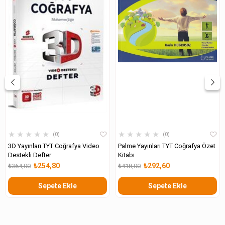
★
★
★
★
★
★
★
★
★
★
0
0
3D Yayınları TYT Coğrafya Video
Palme Yayınları TYT Coğrafya Özet
Destekli Defter
Kitabı
₺254,80
₺292,60
₺364,00
₺418,00
Sepete Ekle
Sepete Ekle