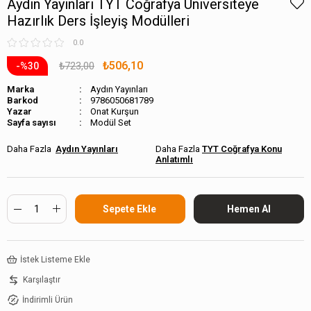
Aydın Yayınları TYT Coğrafya Üniversiteye
Hazırlık Ders İşleyiş Modülleri
0.0
₺506,10
₺723,00
30
Marka
Aydın Yayınları
Barkod
9786050681789
Onat Kurşun
Sayfa sayısı
Modül Set
Aydın Yayınları
TYT Coğrafya Konu
Anlatımlı
İstek Listeme Ekle
Karşılaştır
İndirimli Ürün