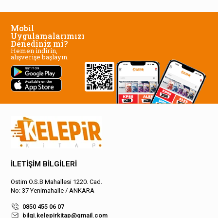
Mobil
Uygulamalarımızı
Denediniz mi?
Hemen indirin,
alışverişe başlayın.
İLETİŞİM BİLGİLERİ
Ostim O.S.B Mahallesi 1220. Cad.
No: 37 Yenimahalle / ANKARA
0850 455 06 07
bilgi.kelepirkitap@gmail.com