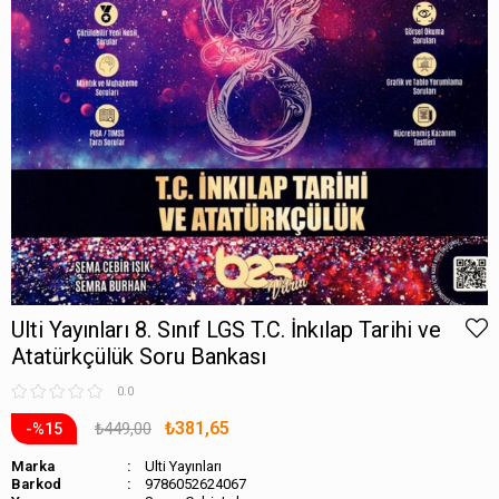
Ulti Yayınları 8. Sınıf LGS T.C. İnkılap Tarihi ve
Atatürkçülük Soru Bankası
0.0
₺381,65
₺449,00
15
Marka
Ulti Yayınları
Barkod
9786052624067