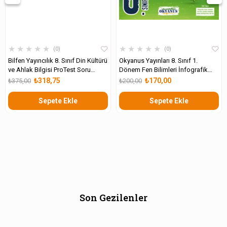
★
★
★
★
★
★
★
★
★
★
0
0
Bilfen Yayıncılık 8. Sınıf Din Kültürü
Okyanus Yayınları 8. Sınıf 1.
ve Ahlak Bilgisi ProTest Soru
Dönem Fen Bilimleri İnfografik
Bankası
Destekli Update Soru Bankası
₺318,75
₺170,00
₺375,00
₺200,00
Sepete Ekle
Sepete Ekle
Son Gezilenler