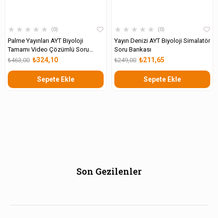
★
★
★
★
★
★
★
★
★
★
0
0
Palme Yayınları AYT Biyoloji
Yayın Denizi AYT Biyoloji Simalatör
Tamamı Video Çözümlü Soru
Soru Bankası
Kitabı
₺324,10
₺211,65
₺463,00
₺249,00
Sepete Ekle
Sepete Ekle
Son Gezilenler