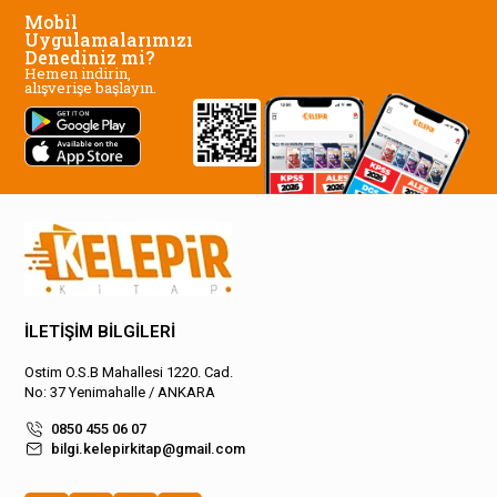
Mobil
Uygulamalarımızı
Denediniz mi?
Hemen indirin,
alışverişe başlayın.
İLETİŞİM BİLGİLERİ
Ostim O.S.B Mahallesi 1220. Cad.
No: 37 Yenimahalle / ANKARA
0850 455 06 07
bilgi.kelepirkitap@gmail.com