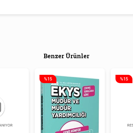
Benzer Ürünler
%15
%15