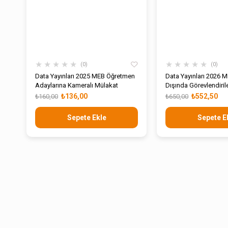
★
★
★
★
★
★
★
★
★
★
0
0
Data Yayınları 2025 MEB Öğretmen
Data Yayınları 2026 M
Adaylarına Kameralı Mülakat
Dışında Görevlendiri
Öğretmenleri Seçme 
₺136,00
₺552,50
₺160,00
₺650,00
Çözümlü Soru Banka
Sepete Ekle
Sepete E