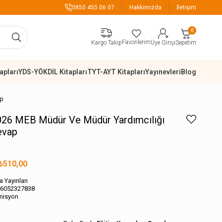
899 TL Üzeri Alışverişlerde Kargo Ücretsiz
0850 455 06 07
Hakkımızda
İletişim
0
Favorilerim
Sepetim
Kargo Takip
Üye Girişi
apları
YDS-YÖKDİL Kitapları
TYT-AYT Kitapları
Yayınevleri
Blog
ap
2026 MEB Müdür Ve Müdür Yardımcılığı
evap
₺510,00
a Yayınları
6052327838
misyon