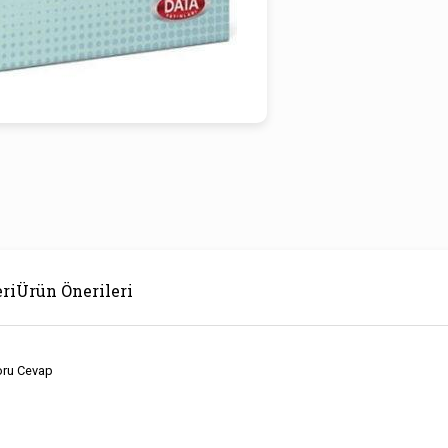
ri
Ürün Önerileri
oru Cevap