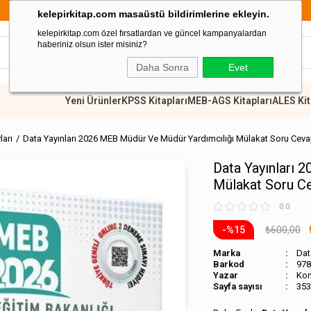
de Kargo Ücretsiz
kelepirkitap.com masaüstü bildirimlerine ekleyin.
kelepirkitap.com özel fırsatlardan ve güncel kampanyalardan
haberiniz olsun ister misiniz?
Daha Sonra
Evet
Yeni Ürünler
KPSS Kitapları
MEB-AGS Kitapları
ALES Kit
ları
Data Yayınları 2026 MEB Müdür Ve Müdür Yardımcılığı Mülakat Soru Cev
Data Yayınları 
Mülakat Soru C
0.0
₺600,00
15
Marka
Dat
Barkod
978
Ko
Sayfa sayısı
353