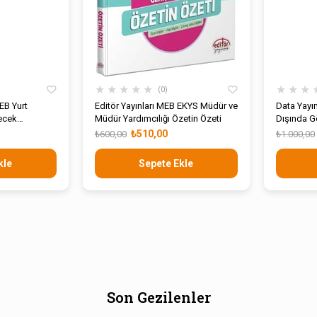
★
★
★
★
★
★
★
★
0
EB Yurt
Editör Yayınları MEB EKYS Müdür ve
Data Yayı
lecek
Müdür Yardımcılığı Özetin Özeti
Dışında G
Sınavı Tamamı
Öğretmenl
₺510,00
₺600,00
₺1.000,00
sı
Anlatımlı
kle
Sepete Ekle
Son Gezilenler