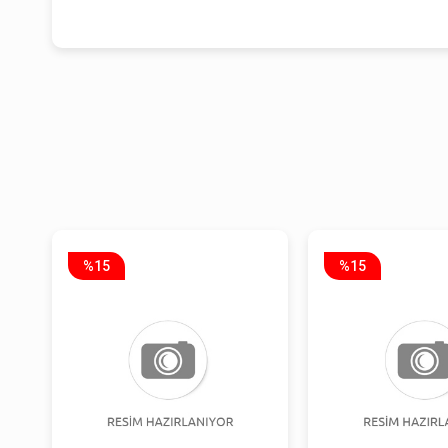
%15
%15