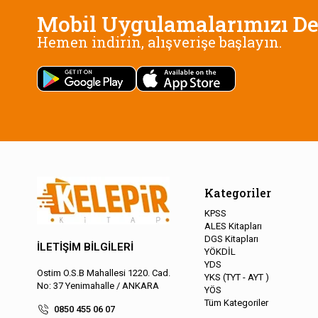
Mobil Uygulamalarımızı De
Hemen indirin, alışverişe başlayın.
Kategoriler
KPSS
ALES Kitapları
DGS Kitapları
İLETİŞİM BİLGİLERİ
YÖKDİL
YDS
Ostim O.S.B Mahallesi 1220. Cad.
YKS (TYT - AYT )
No: 37 Yenimahalle / ANKARA
YÖS
Tüm Kategoriler
0850 455 06 07