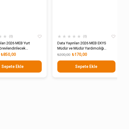
★
★
★
★
★
★
★
0
0
nları 2026 MEB Yurt
Data Yayınları 2026 MEB EKYS
örevlendirilecek
Müdür ve Müdür Yardımcılığı
eri Seçme Sınavı Konu
Tamamı Çözümlü 3 Deneme Sınavı
₺850,00
₺170,00
₺200,00
Sepete Ekle
Sepete Ekle