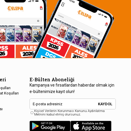
eri
E-Bülten Aboneliği
Kampanya ve fırsatlardan haberdar olmak için
şulları
e-bültenimize kayıt olun!
at Koşulları
KAYDOL
sı
Kişisel Verilerin Korunması Kanunu Aydınlatma
Metnini kabul etmiş olursunuz.