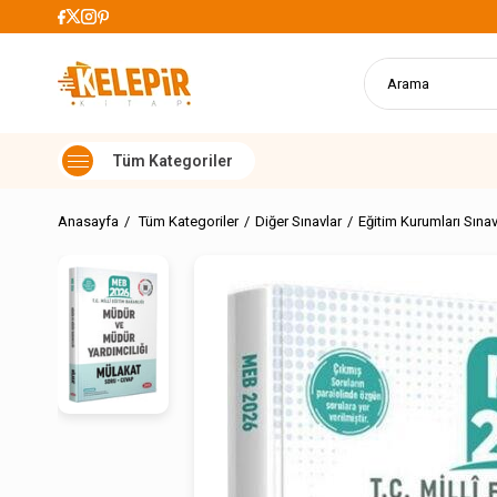
899 TL Üzeri Alışverişler
Anasayfa
Tüm Kategoriler
Diğer Sınavlar
Eğitim Kurumları Sınav