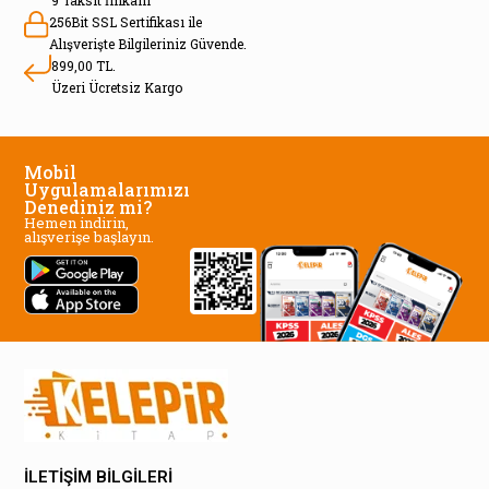
9 Taksit İmkanı
256Bit SSL Sertifikası ile
Alışverişte Bilgileriniz Güvende.
899,00 TL.
Üzeri Ücretsiz Kargo
Mobil
Uygulamalarımızı
Denediniz mi?
Hemen indirin,
alışverişe başlayın.
İLETİŞİM BİLGİLERİ