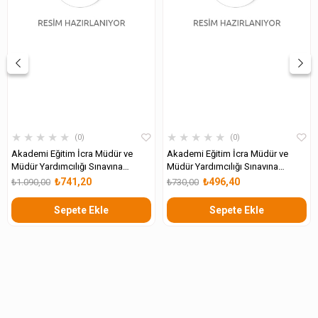
★
★
★
★
★
★
★
★
★
★
0
0
Akademi Eğitim İcra Müdür ve
Akademi Eğitim İcra Müdür ve
Müdür Yardımcılığı Sınavına
Müdür Yardımcılığı Sınavına
Hazırlık
Hazırlık Alan Bilgisi
₺741,20
₺496,40
₺1.090,00
₺730,00
Sepete Ekle
Sepete Ekle