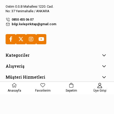
Ostim O.S.B Mahallesi 1220. Cad.
No: 37 Yenimahalle / ANKARA
0850 455 06 07
bilgi.kelepirkitap@gmail.com
Kategoriler
Alışveriş
Müşteri Hizmetleri
E-Bülten Aboneliği
Anasayfa
Favorilerim
Sepetim
Üye Girişi
Kampanya ve fırsatlardan haberdar olmak için e-bültenimize
kayıt olun!
KAYDOL