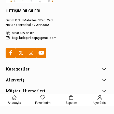
İLETİŞİM BİLGİLERİ
Ostim O.S.B Mahallesi 1220. Cad.
No: 37 Yenimahalle / ANKARA
0850 455 06 07
bilgi.kelepirkitap@gmail.com
Kategoriler
Alışveriş
Müşteri Hizmetleri
E-Bülten Aboneliği
Anasayfa
Favorilerim
Sepetim
Üye Girişi
Kampanya ve fırsatlardan haberdar olmak için e-bültenimize
kayıt olun!