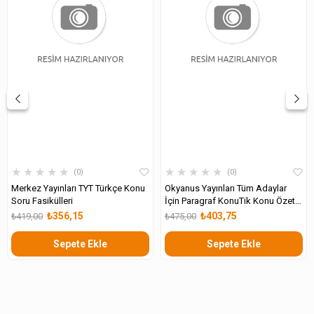
★
★
★
★
★
★
★
★
★
★
0
0
Merkez Yayınları TYT Türkçe Konu
Okyanus Yayınları Tüm Adaylar
Soru Fasikülleri
İçin Paragraf KonuTik Konu Özetli
Soru Bankası
₺356,15
₺403,75
₺419,00
₺475,00
Sepete Ekle
Sepete Ekle