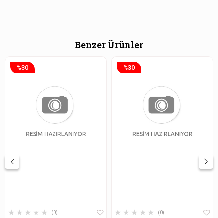
Benzer Ürünler
%30
%30
★
★
★
★
★
★
★
★
★
★
0
0