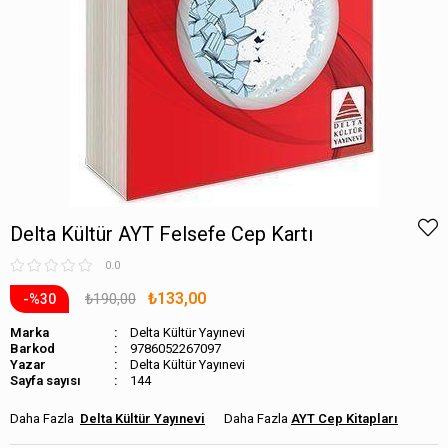
Delta Kültür AYT Felsefe Cep Kartı
0.0
₺133,00
₺190,00
30
Marka
Delta Kültür Yayınevi
Barkod
9786052267097
Delta Kültür Yayınevi
Sayfa sayısı
144
Delta Kültür Yayınevi
AYT Cep Kitapları