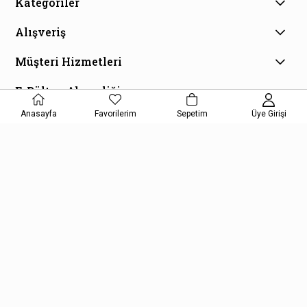
Kategoriler
Alışveriş
Müşteri Hizmetleri
E-Bülten Aboneliği
Kampanya ve fırsatlardan haberdar olmak için e-bültenimize
Anasayfa
Favorilerim
Sepetim
Üye Girişi
kayıt olun!
KAYDOL
Kişisel Verilerin Korunması Kanunu Aydınlatma Metnini kabul etmiş
olursunuz.
Copyright © 2026, Kelepir Kitap, All Rights Reserved