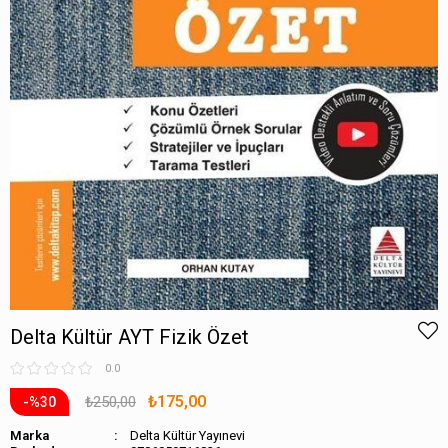
Delta Kültür AYT Fizik Özet
0.0
₺175,00
₺250,00
30
Marka
Delta Kültür Yayınevi