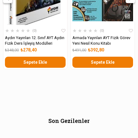
★
★
★
★
★
★
★
★
★
★
0
0
Aydın Yayınları 12. Sınıf AYT Aydın
Armada Yayınları AYT Fizik Görev
Fizik Ders İşleyiş Modülleri
Yeni Nesil Konu Kitabı
₺278,40
₺392,80
₺348,00
₺491,00
Sepete Ekle
Sepete Ekle
Son Gezilenler