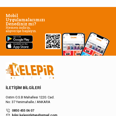
Mobil
Uygulamalarımızı
Denediniz mi?
Hemen indirin,
alışverişe başlayın.
İLETİŞİM BİLGİLERİ
Ostim O.S.B Mahallesi 1220. Cad.
No: 37 Yenimahalle / ANKARA
0850 455 06 07
bilgi.kelepirkitap@gmail.com