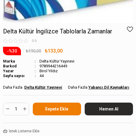
Delta Kültür İngilizce Tablolarla Zamanlar
0.0
₺133,00
₺190,00
30
Marka
Delta Kültür Yayınevi
Barkod
9789944216449
Birol Yıldız
Sayfa sayısı
44
Delta Kültür Yayınevi
Yabancı Dil Kaynakları
İstek Listeme Ekle