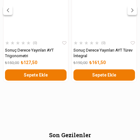
★
★
★
★
★
★
★
★
★
★
0
0
Sonuç Derece Yayınları AYT
Sonuç Derece Yayınları AYT Türev
Trigonometri
İntegral
₺127,50
₺161,50
₺150,00
₺190,00
Sepete Ekle
Sepete Ekle
Son Gezilenler