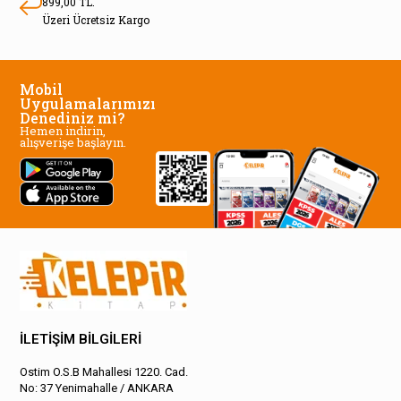
899,00 TL.
Üzeri Ücretsiz Kargo
Mobil
Uygulamalarımızı
Denediniz mi?
Hemen indirin,
alışverişe başlayın.
İLETİŞİM BİLGİLERİ
Ostim O.S.B Mahallesi 1220. Cad.
No: 37 Yenimahalle / ANKARA