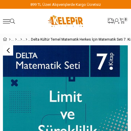
899 TL Üzeri Alışverişlerde Kargo Ücretsiz
0
Delta Kültür T