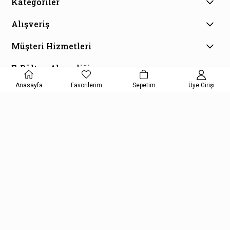
Kategoriler
Alışveriş
Müşteri Hizmetleri
E-Bülten Aboneliği
Kampanya ve fırsatlardan haberdar olmak için e-bültenimize
Anasayfa
Favorilerim
Sepetim
Üye Girişi
kayıt olun!
KAYDOL
Kişisel Verilerin Korunması Kanunu Aydınlatma Metnini kabul etmiş
olursunuz.
Copyright © 2026, Kelepir Kitap, All Rights Reserved