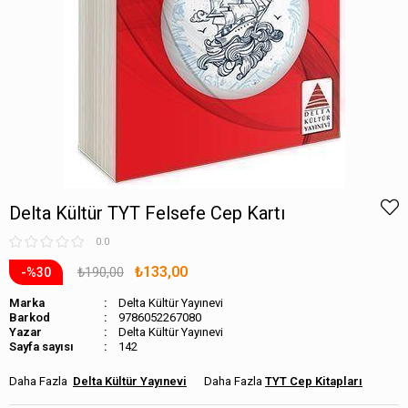
Delta Kültür TYT Felsefe Cep Kartı
0.0
₺133,00
₺190,00
30
Marka
Delta Kültür Yayınevi
Barkod
9786052267080
Delta Kültür Yayınevi
Sayfa sayısı
142
Delta Kültür Yayınevi
TYT Cep Kitapları