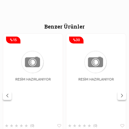
Benzer Ürünler
%15
%30
★
★
★
★
★
★
★
★
★
★
0
0