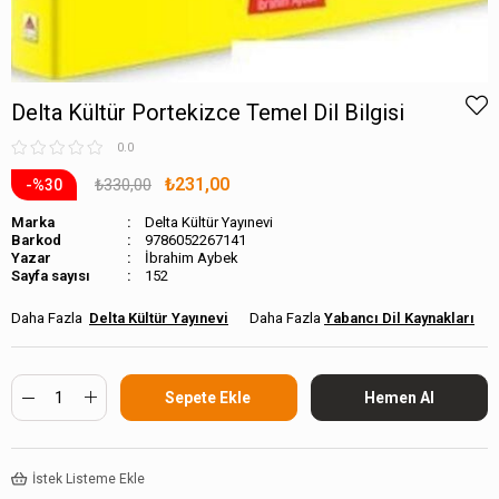
Delta Kültür Portekizce Temel Dil Bilgisi
0.0
₺231,00
₺330,00
30
Marka
Delta Kültür Yayınevi
Barkod
9786052267141
İbrahim Aybek
Sayfa sayısı
152
Delta Kültür Yayınevi
Yabancı Dil Kaynakları
İstek Listeme Ekle