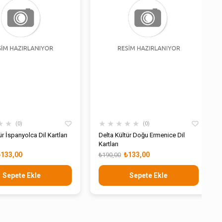
★
★
★
★
★
★
★
0
0
ür İspanyolca Dil Kartları
Delta Kültür Doğu Ermenice Dil
Kartları
₺133,00
₺133,00
₺190,00
Sepete Ekle
Sepete Ekle