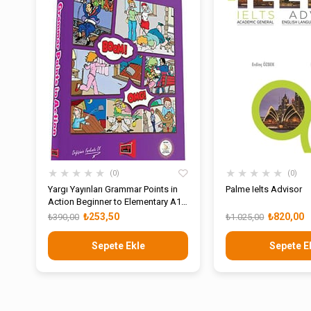
★
★
★
★
★
★
★
★
★
★
0
0
Yargı Yayınları Grammar Points in
Palme Ielts Advisor
Action Beginner to Elementary A1
to A2
₺253,50
₺820,00
₺390,00
₺1.025,00
Sepete Ekle
Sepete E