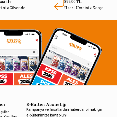
ası ile
899,00 TL.
eriniz Güvende.
Üzeri Ücretsiz Kargo
eri
E-Bülten Aboneliği
Kampanya ve fırsatlardan haberdar olmak için
şulları
e-bültenimize kayıt olun!
at Koşulları