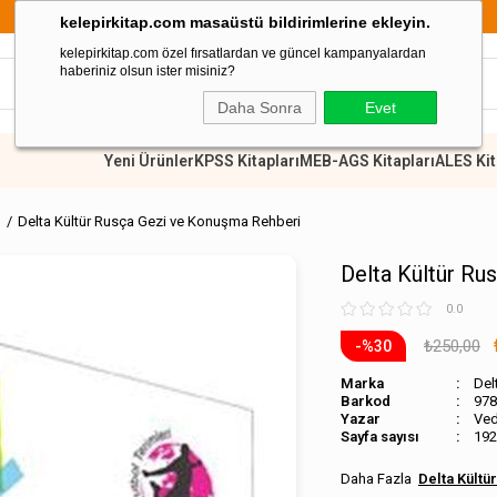
899 TL Üzeri Alışverişler
kelepirkitap.com masaüstü bildirimlerine ekleyin.
kelepirkitap.com özel fırsatlardan ve güncel kampanyalardan
haberiniz olsun ister misiniz?
Daha Sonra
Evet
Yeni Ürünler
KPSS Kitapları
MEB-AGS Kitapları
ALES Kit
ı
Delta Kültür Rusça Gezi ve Konuşma Rehberi
Delta Kültür Ru
0.0
₺250,00
30
Marka
Del
Barkod
978
Ved
Sayfa sayısı
192
Delta Kültü