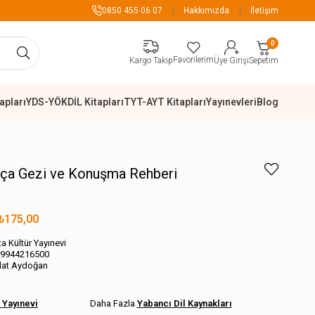
de Kargo Ücretsiz
0850 455 06 07
Hakkımızda
İletişim
0
Favorilerim
Sepetim
Kargo Takip
Üye Girişi
apları
YDS-YÖKDİL Kitapları
TYT-AYT Kitapları
Yayınevleri
Blog
sça Gezi ve Konuşma Rehberi
₺175,00
ta Kültür Yayınevi
9944216500
at Aydoğan
r Yayınevi
Yabancı Dil Kaynakları