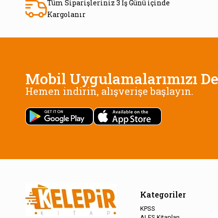
Tüm Siparişleriniz 3 İş Günü içinde
Kargolanır
Mobil Uygulamalarımızı De
Hemen indirin, alışverişe başlayın.
Kategoriler
KPSS
ALES Kitapları