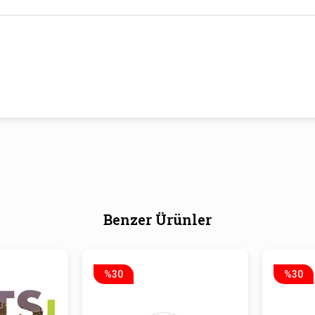
Benzer Ürünler
%30
%30