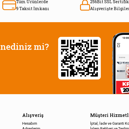
Tüm Ürünlerde
256Bit SSL Sertifik
9 Taksit İmkanı
Alışverişte Bilgil
nediniz mi?
Alışveriş
Müşteri Hizmetl
Hesabım
İptal, İade ve Garanti Ko
Adreslerim
İşlem Rehberi ve Teslim